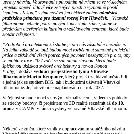
úpravy návrhu. Ve srovnání s původním návrhem se ve výsledném
projektu objeví řádově více zelených ploch a významně posílí
i spojení s řekou,” vyjmenovává jen některé změny
náměstek
pražského primátora pro územní rozvoj
Petr Hlaváček
. „Vltavské
filharmonie nebude pouze novým koncertním sálem, stane se
především otevřeným kulturním a vzdělávacím centrem, které bude
sloužit veřejnosti.”
“Podrobná architektonická studie je pro nás zásadním mezníkem.
Na jejím základě se totiž budou moci rozběhnout samotné projekční
práce a získávání všech potřebných povolení nezbytných pro to, aby
se mohlo v roce 2027 začít se samotnou stavbou, která bude
špičkovou ukázkou světové architektury a novou ikonou
Prahy,”
dodává
vedoucí projektového týmu Vltavské
filharmonie Martin Krupauer
, který projekt za hlavní město řídí
a jedná jak se studiem BIG, tak i budoucími uživateli Vltavské
filharmonie. Její otevření je naplánováno na rok 2032.
Veřejnost se bude moci s novými vizualizacemi, videem s pohledy
ze střechy budovy, či projektem ve 3D realitě seznámit až
do 18.
února
v CAMPu v rámci výstavy věnované Vltavské filharmonii.
Některé ze změn, které vznikly dopracováním soutěžního návrhu