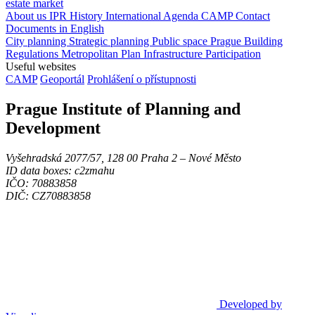
estate market
About us
IPR
History
International Agenda
CAMP
Contact
Documents in English
City planning
Strategic planning
Public space
Prague Building
Regulations
Metropolitan Plan
Infrastructure
Participation
Useful websites
CAMP
Geoportál
Prohlášení o přístupnosti
Prague Institute of Planning and
Development
Vyšehradská 2077/57, 128 00 Praha 2 ‒ Nové Město
ID data boxes: c2zmahu
IČO: 70883858
DIČ: CZ70883858
Developed by