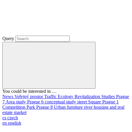
Query
You could be interested in …
News
Veřejný prostor
Traffic
Ecology
Revitalization
Studies
Prague
7
Area study
Prague 6
conceptual study
street
Square
Prague 1
Competition
Park
Prague 8
Urban furniture
river
housing and real
estate market
cs
czech
en
english