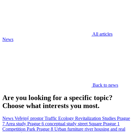
All articles
News
Back to news
Are you looking for a specific topic?
Choose what interests you most.
News
Veřejný prostor
Traffic
Ecology
Revitalization
Studies
Prague
7
Area study
Prague 6
conceptual study
street
Square
Prague 1
Competition
Park
Prague 8
Urban furniture
river
housing and real