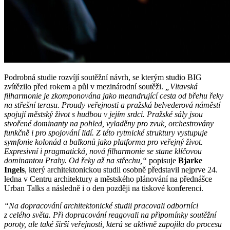
Podrobná studie rozvíjí soutěžní návrh, se kterým studio BIG
zvítězilo před rokem a půl v mezinárodní soutěži.
„Vltavská
filharmonie je zkomponována jako meandrující cesta od břehu řeky
na střešní terasu. Proudy veřejnosti a pražská belvederová náměstí
spojují městský život s hudbou v jejím srdci. Pražské sály jsou
stvořené dominanty na pohled, vyladěny pro zvuk, orchestrovány
funkčně i pro spojování lidí. Z této rytmické struktury vystupuje
symfonie kolonád a balkonů jako platforma pro veřejný život.
Expresivní i pragmatická, nová filharmonie se stane klíčovou
dominantou Prahy. Od řeky až na střechu,“
popisuje
Bjarke
Ingels
, který architektonickou studii osobně představil nejprve 24.
ledna v Centru architektury a městského plánování na přednášce
Urban Talks a následně i o den později na tiskové konferenci.
“Na dopracování architektonické studii pracovali odborníci
z celého světa. Při dopracování reagovali na připomínky soutěžní
poroty, ale také širší veřejnosti, která se aktivně zapojila do procesu