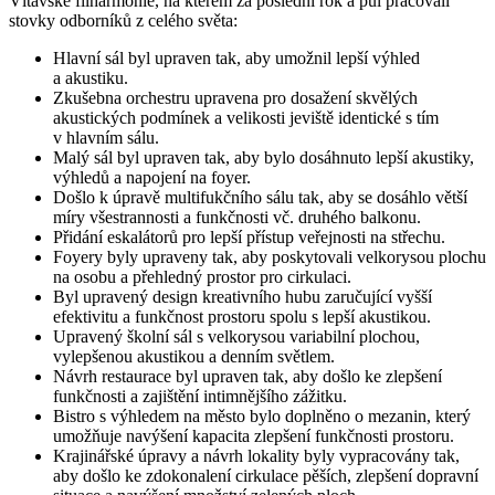
Vltavské filharmonie, na kterém za poslední rok a půl pracovali
stovky odborníků z celého světa:
Hlavní sál byl upraven tak, aby umožnil lepší výhled
a akustiku.
Zkušebna orchestru upravena pro dosažení skvělých
akustických podmínek a velikosti jeviště identické s tím
v hlavním sálu.
Malý sál byl upraven tak, aby bylo dosáhnuto lepší akustiky,
výhledů a napojení na foyer.
Došlo k úpravě multifukčního sálu tak, aby se dosáhlo větší
míry všestrannosti a funkčnosti vč. druhého balkonu.
Přidání eskalátorů pro lepší přístup veřejnosti na střechu.
Foyery byly upraveny tak, aby poskytovali velkorysou plochu
na osobu a přehledný prostor pro cirkulaci.
Byl upravený design kreativního hubu zaručující vyšší
efektivitu a funkčnost prostoru spolu s lepší akustikou.
Upravený školní sál s velkorysou variabilní plochou,
vylepšenou akustikou a denním světlem.
Návrh restaurace byl upraven tak, aby došlo ke zlepšení
funkčnosti a zajištění intimnějšího zážitku.
Bistro s výhledem na město bylo doplněno o mezanin, který
umožňuje navýšení kapacita zlepšení funkčnosti prostoru.
Krajinářské úpravy a návrh lokality byly vypracovány tak,
aby došlo ke zdokonalení cirkulace pěších, zlepšení dopravní