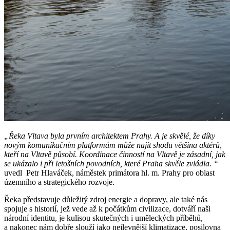
„Řeka Vltava byla prvním architektem Prahy. A je skvělé, že díky
novým komunikačním platformám může najít shodu většina aktérů,
kteří na Vltavě působí. Koordinace činností na Vltavě je zásadní, jak
se ukázalo i při letošních povodních, které Praha skvěle zvládla. “
uvedl Petr Hlaváček, náměstek primátora hl. m. Prahy pro oblast
územního a strategického rozvoje.
Řeka představuje důležitý zdroj energie a dopravy, ale také nás
spojuje s historií, jež vede až k počátkům civilizace, dotváří naši
národní identitu, je kulisou skutečných i uměleckých příběhů,
a nakonec nám dobře slouží jako nejlevnější klimatizace, posilovna