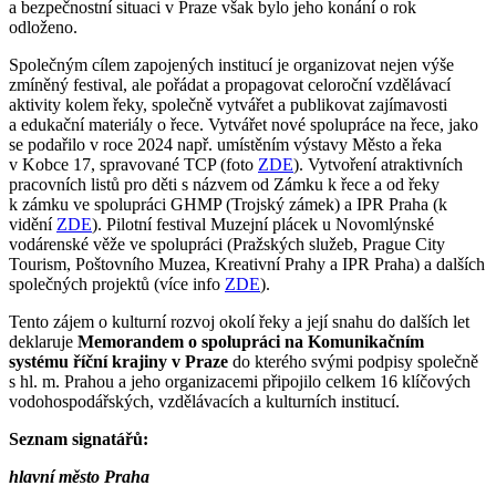
a bezpečnostní situaci v Praze však bylo jeho konání o rok
odloženo.
Společným cílem zapojených institucí je organizovat nejen výše
zmíněný festival, ale pořádat a propagovat celoroční vzdělávací
aktivity kolem řeky, společně vytvářet a publikovat zajímavosti
a edukační materiály o řece. Vytvářet nové spolupráce na řece, jako
se podařilo v roce 2024 např. umístěním výstavy Město a řeka
v Kobce 17, spravované TCP (foto
ZDE
). Vytvoření atraktivních
pracovních listů pro děti s názvem od Zámku k řece a od řeky
k zámku ve spolupráci GHMP (Trojský zámek) a IPR Praha (k
vidění
ZDE
). Pilotní festival Muzejní plácek u Novomlýnské
vodárenské věže ve spolupráci (Pražských služeb, Prague City
Tourism, Poštovního Muzea, Kreativní Prahy a IPR Praha) a dalších
společných projektů (více info
ZDE
).
Tento zájem o kulturní rozvoj okolí řeky a její snahu do dalších let
deklaruje
Memorandem o spolupráci na Komunikačním
systému říční krajiny v Praze
do kterého svými podpisy společně
s hl. m. Prahou a jeho organizacemi připojilo celkem 16 klíčových
vodohospodářských, vzdělávacích a kulturních institucí.
Seznam signatářů:
hlavní město Praha