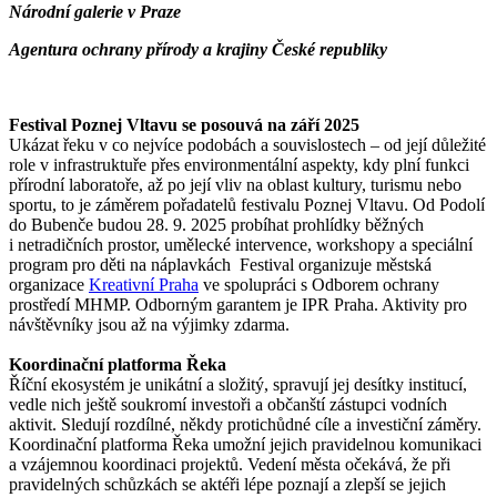
Národní galerie v Praze
Agentura ochrany přírody a krajiny České republiky
Festival Poznej Vltavu se posouvá na září 2025
Ukázat řeku v co nejvíce podobách a souvislostech – od její důležité
role v infrastruktuře přes environmentální aspekty, kdy plní funkci
přírodní laboratoře, až po její vliv na oblast kultury, turismu nebo
sportu, to je záměrem pořadatelů festivalu Poznej Vltavu. Od Podolí
do Bubenče budou 28. 9. 2025 probíhat prohlídky běžných
i netradičních prostor, umělecké intervence, workshopy a speciální
program pro děti na náplavkách Festival organizuje městská
organizace
Kreativní Praha
ve spolupráci s Odborem ochrany
prostředí MHMP. Odborným garantem je IPR Praha. Aktivity pro
návštěvníky jsou až na výjimky zdarma.
Koordinační platforma Řeka
Říční ekosystém je unikátní a složitý, spravují jej desítky institucí,
vedle nich ještě soukromí investoři a občanští zástupci vodních
aktivit. Sledují rozdílné, někdy protichůdné cíle a investiční záměry.
Koordinační platforma Řeka umožní jejich pravidelnou komunikaci
a vzájemnou koordinaci projektů. Vedení města očekává, že při
pravidelných schůzkách se aktéři lépe poznají a zlepší se jejich