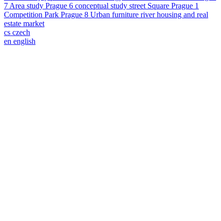
7
Area study
Prague 6
conceptual study
street
Square
Prague 1
Competition
Park
Prague 8
Urban furniture
river
housing and real
estate market
cs
czech
en
english