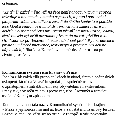
či terapie.
“Že téměř každé město leží na řece není náhoda. Vltava metropoli
ovlivňuje a obohacuje v mnoha aspektech, a proto koordinační
platformu vítám. Jednotlivosti zasadí do širšího kontextu a pomůže
lépe kloubit jednotlivé a mnohdy i protichůdné záměry různých
aktérů. Co znamená řeka pro Prahu přiblíží i festival Poznej Vltavu,
které musela být kvůli povodním přesunuta na září příštího roku.
Od Podolí až po Bubeneč chceme nabídnout prohlídky netradičních
prostor, umělecké intervence, workshopy a program pro děti na
náplavkách,”
říká Jana Komrsková náměstkyně primátora pro
životní prostředí.
Komunikační systém říční krajiny v Praze
Jedním z hlavních cílů propojení všech institucí, firem a občanských
uskupení, které na Vltavě hospodaří, je společně usilovat
o zpřístupnění a zatraktivnění řeky obyvatelům i návštěvníkům
Prahy tak, aby měli zájem ji poznávat, lépe jí rozumět a rozvíjet
trvale udržitelným způsobem.
Tato iniciativa dostala název Komunikační systém říční krajiny
v Praze a její součástí se měl už letos v září stát multižánrový festival
Poznej Vltavu, největší svého druhu v Evropě. Kvůli povodním