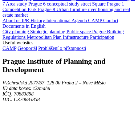
7
Area study
Prague 6
conceptual study
street
Square
Prague 1
Competition
Park
Prague 8
Urban furniture
river
housing and real
estate market
About us
IPR
History
International Agenda
CAMP
Contact
Documents in English
City planning
Strategic planning
Public space
Prague Building
Regulations
Metropolitan Plan
Infrastructure
Participation
Useful websites
CAMP
Geoportál
Prohlášení o přístupnosti
Prague Institute of Planning and
Development
Vyšehradská 2077/57, 128 00 Praha 2 ‒ Nové Město
ID data boxes: c2zmahu
IČO: 70883858
DIČ: CZ70883858