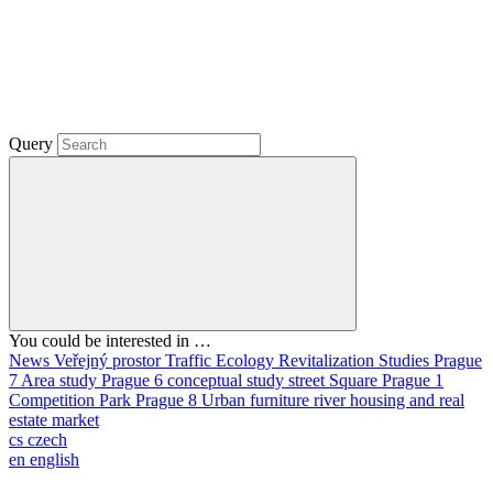
Query
You could be interested in …
News
Veřejný prostor
Traffic
Ecology
Revitalization
Studies
Prague
7
Area study
Prague 6
conceptual study
street
Square
Prague 1
Competition
Park
Prague 8
Urban furniture
river
housing and real
estate market
cs
czech
en
english