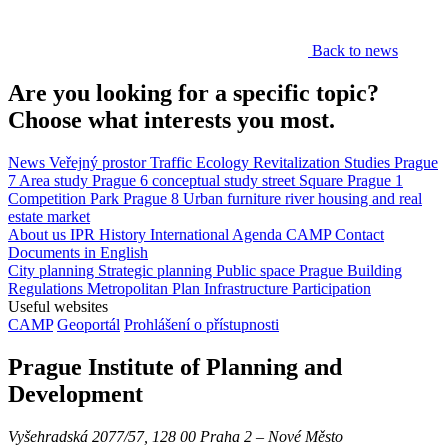
Back to news
Are you looking for a specific topic?
Choose what interests you most.
News
Veřejný prostor
Traffic
Ecology
Revitalization
Studies
Prague
7
Area study
Prague 6
conceptual study
street
Square
Prague 1
Competition
Park
Prague 8
Urban furniture
river
housing and real
estate market
About us
IPR
History
International Agenda
CAMP
Contact
Documents in English
City planning
Strategic planning
Public space
Prague Building
Regulations
Metropolitan Plan
Infrastructure
Participation
Useful websites
CAMP
Geoportál
Prohlášení o přístupnosti
Prague Institute of Planning and
Development
Vyšehradská 2077/57, 128 00 Praha 2 ‒ Nové Město