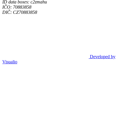
ID data boxes: c2zmahu
IČO: 70883858
DIČ: CZ70883858
Developed by
Visualio