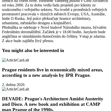
zemích na celém světě. Henriette Vamberg působí v Gehl Architects
od roku 2000. Za tu dobu vedla řadu projektů pro klienty ze
soukromého i veřejného sektoru. Na tvorbě a proměnách veřejných
prostranství pracovala v různých městech Evropy, USA, Austrálie,
Indie či Ruska. Její práce překračuje hranice architektury,
urbanismu, městského designu a krajinářství.
Přednáška se odehraje v Nové budově Národního muzea, bývalém
Federálním shromáždění. Začátek je v 18.00 hodin. Jazykem bude
angličtina se simultánním tlumočením do češtiny. Vstup je zdarma.
Z akce bude zajištěn živý přenos.
You might also be interested in
Prague residents live in economically mixed areas,
according to a new analysis by IPR Prague.
2. dubna 2026
DEVADE: Prague's Architecture Amidst Austerity
and Disco. A new book and exhibition at CAMP
map Prague of the 1990s.