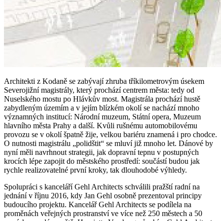
Architekti z Kodaně se zabývají zhruba tříkilometrovým úsekem
Severojižní magistrály, který prochází centrem města: tedy od
Nuselského mostu po Hlávkův most. Magistrála prochází hustě
zabydleným územím a v jejím blízkém okolí se nachází mnoho
významných institucí: Národní muzeum, Státní opera, Muzeum
hlavního města Prahy a další. Kvůli rušnému automobilovému
provozu se v okolí špatně žije, velkou bariéru znamená i pro chodce.
O nutnosti magistrálu „polidštit“ se mluví již mnoho let. Dánové by
nyní měli navrhnout strategii, jak dopravní tepnu v postupných
krocích lépe zapojit do městského prostředí: součástí budou jak
rychle realizovatelné první kroky, tak dlouhodobé výhledy.
Spolupráci s kanceláří Gehl Architects schválili pražští radní na
jednání v říjnu 2016, kdy Jan Gehl osobně prezentoval principy
budoucího projektu. Kancelář Gehl Architects se podílela na
proměnách veřejných prostranství ve více než 250 městech a 50