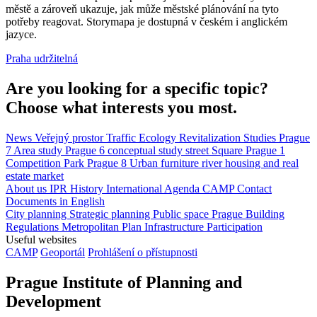
městě a zároveň ukazuje, jak může městské plánování na tyto
potřeby reagovat. Storymapa je dostupná v českém i anglickém
jazyce.
Praha udržitelná
Are you looking for a specific topic?
Choose what interests you most.
News
Veřejný prostor
Traffic
Ecology
Revitalization
Studies
Prague
7
Area study
Prague 6
conceptual study
street
Square
Prague 1
Competition
Park
Prague 8
Urban furniture
river
housing and real
estate market
About us
IPR
History
International Agenda
CAMP
Contact
Documents in English
City planning
Strategic planning
Public space
Prague Building
Regulations
Metropolitan Plan
Infrastructure
Participation
Useful websites
CAMP
Geoportál
Prohlášení o přístupnosti
Prague Institute of Planning and
Development