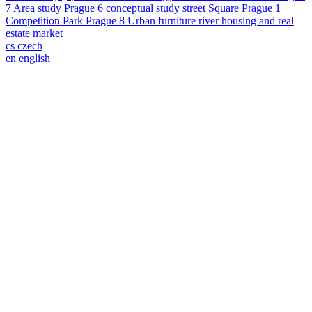
7
Area study
Prague 6
conceptual study
street
Square
Prague 1
Competition
Park
Prague 8
Urban furniture
river
housing and real
estate market
cs
czech
en
english