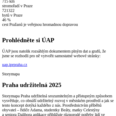
715 km
stromořadí v Praze
721322
bytů v Praze
46 %
cest Pražanů je veřejnou hromadnou dopravou
Prohlédněte si ÚAP
ÚAP jsou natolik rozsáhlým dokumentem plným dat a grafů, že
jsme se rozhodli pro ně vytvořit samostatné webové stránky:
uap.iprpraha.cz
Storymapa
Praha udržitelná 2025
Storymapa Praha udržitelná srozumitelným a přístupným způsobem
vysvětluje, co obnáší udržitelný rozvoj v městském prostředí a jak se
tento koncept dotýká každého z nás. Prostřednictvím příběhů
obyvatel – řidiče Adama, studentky Beáty, matky Celestýny
a seniora Dalibora aplikace přibližuje různorodé potřeby lidí ve