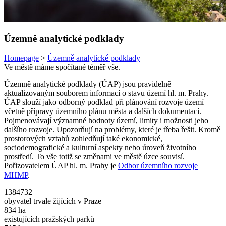
Územně analytické podklady
Homepage
>
Územně analytické podklady
Ve městě máme spočítané téměř vše.
Územně analytické podklady (ÚAP) jsou pravidelně
aktualizovaným souborem informací o stavu území hl. m. Prahy.
ÚAP slouží jako odborný podklad při plánování rozvoje území
včetně přípravy územního plánu města a dalších dokumentací.
Pojmenovávají významné hodnoty území, limity i možnosti jeho
dalšího rozvoje. Upozorňují na problémy, které je třeba řešit. Kromě
prostorových vztahů zohledňují také ekonomické,
sociodemografické a kulturní aspekty nebo úroveň životního
prostředí. To vše totiž se změnami ve městě úzce souvisí.
Pořizovatelem ÚAP hl. m. Prahy je
Odbor územního rozvoje
MHMP
.
1384732
obyvatel trvale žijících v Praze
834 ha
existujících pražských parků