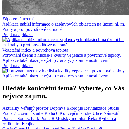
Záplavová území
Aplikace nabízí informace o záplavových oblastech na území hl. m.
Prahy a protipovodňové ochraně.
Přejít na aplikaci
Vegetační index a povrchová teplota
Porovnání území z hlediska kvality vegetace a povrchové teploty.
Aplikace také ukazuje výstup z analýzy zranitelnosti území.
Přejít na aplikaci
Hledáte konkrétní téma? Vyberte, co Vás
nejvíce zajímá.
Aktuality
Veřejný prostor
Doprava
Ekologie
Revitalizace
Studie
Praha 7
Územní studie
Praha 6
Koncepční studie
Ulice
Náměstí
Praha 1
Soutěž
Park
Praha 8
Městský mobiliář
Řeka
Bydlení a
realitní trh
Krajina
O nás
O nás
Historie plánování Prahy
Kariéra
Povinně