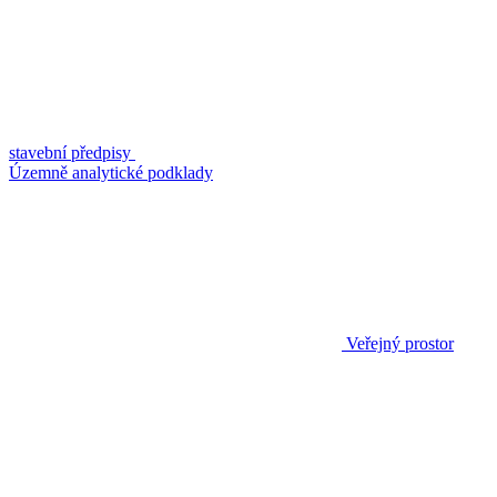
stavební předpisy
Územně analytické podklady
Veřejný prostor