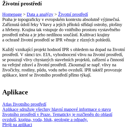
Životní prostředí
Homepage
>
Data a analýzy
>
Životní prostředí
Praha je topograficky v evropském kontextu absolutně výjimečná.
Zaříznutá údolí řeky Vltavy a jejích přítoků střídají ostrohy, plošiny
a hřebeny. Krajina tak vstupuje do vnitřního prostoru vystavěného
prostředí města a je jeho nedílnou součástí. Kultivaci krajiny
a ochraně životní prostředí se IPR věnuje z různých pohledů.
Každý vznikající projekt hodnotí IPR s ohledem na dopad na životní
prostředí. V rámci tzv. EIA, vyhodnocení vlivu na životní prostředí,
se posuzují vlivy chystaných stavebních projektů, zařízení a činností
na veřejné zdraví a životní prostředí. Zkoumají se např. vlivy na
živočichy, rostliny, půdu, vodu nebo ovzduší. lPR taktéž provozuje
aplikace, které se životního prostředí přímo týkají.
Aplikace
Atlas životního prostředí
Aplikace sdružuje všechny hlavní mapové informace o stavu
životního prostředí v Praze. Tematicky je rozčleněn do oblastí
ovzduší, krajina, voda, hluk, geologie a odpady.
Přejít na aplikaci