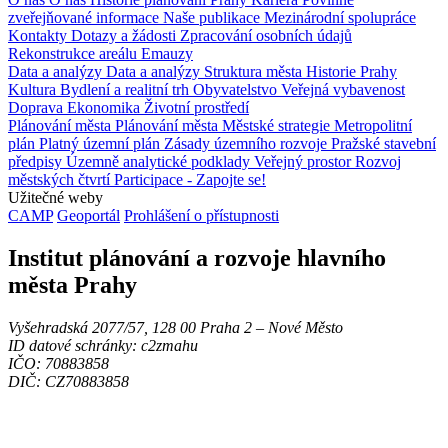
zveřejňované informace
Naše publikace
Mezinárodní spolupráce
Kontakty
Dotazy a žádosti
Zpracování osobních údajů
Rekonstrukce areálu Emauzy
Data a analýzy
Data a analýzy
Struktura města
Historie Prahy
Kultura
Bydlení a realitní trh
Obyvatelstvo
Veřejná vybavenost
Doprava
Ekonomika
Životní prostředí
Plánování města
Plánování města
Městské strategie
Metropolitní
plán
Platný územní plán
Zásady územního rozvoje
Pražské stavební
předpisy
Územně analytické podklady
Veřejný prostor
Rozvoj
městských čtvrtí
Participace - Zapojte se!
Užitečné weby
CAMP
Geoportál
Prohlášení o přístupnosti
Institut plánování a rozvoje hlavního
města Prahy
Vyšehradská 2077/57, 128 00 Praha 2 ‒ Nové Město
ID datové schránky: c2zmahu
IČO: 70883858
DIČ: CZ70883858