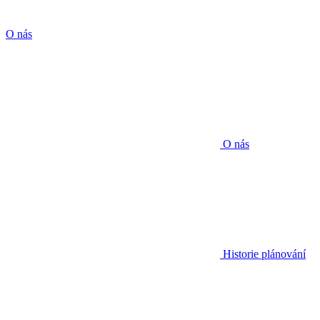
O nás
O nás
Historie plánování