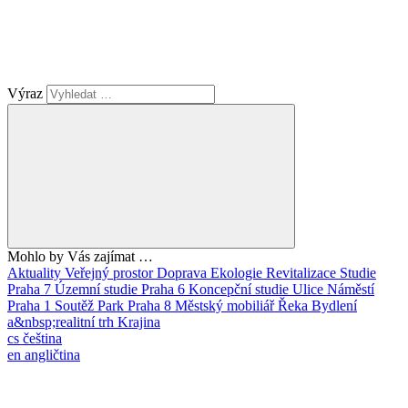
Výraz
Mohlo by Vás zajímat …
Aktuality
Veřejný prostor
Doprava
Ekologie
Revitalizace
Studie
Praha 7
Územní studie
Praha 6
Koncepční studie
Ulice
Náměstí
Praha 1
Soutěž
Park
Praha 8
Městský mobiliář
Řeka
Bydlení
a&nbsp;realitní trh
Krajina
cs
čeština
en
angličtina