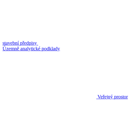
stavební předpisy
Územně analytické podklady
Veřejný prostor