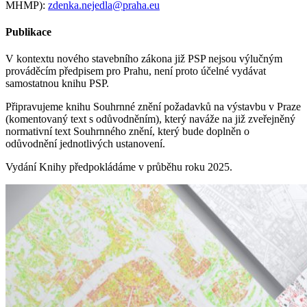
MHMP):
zdenka.nejedla@praha.eu
Publikace
V kontextu nového stavebního zákona již PSP nejsou výlučným
prováděcím předpisem pro Prahu, není proto účelné vydávat
samostatnou knihu PSP.
Připravujeme knihu Souhrnné znění požadavků na výstavbu v Praze
(komentovaný text s odůvodněním), který naváže na již zveřejněný
normativní text Souhrnného znění, který bude doplněn o
odůvodnění jednotlivých ustanovení.
Vydání Knihy předpokládáme v průběhu roku 2025.