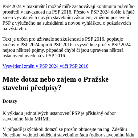
PSP 2024 v maximální možné míře zachovávají kontinuitu právního
prostředí v návaznosti na PSP 2016. Přesto v PSP 2024 došlo k řadě
změn vyvolaných novým stavebním zákonem, změnou postavení
PSP z výlučného na subsidiární a novou vyhláškou o požadavcích
na výstavbu.
Text je určen pro uživatele se zkušeností s PSP 2016, popisuje
změny v PSP 2024 oproti PSP 2016 a vysvětluje proč v PSP 2024
nejsou některé pojmy, případně chybí či jsou upravena některá
ustanovení uvedená v PSP 2016.
Vysvětlení změn v PSP 2024 vůči PSP 2016
Máte dotaz nebo zájem o Pražské
stavební předpisy?
Dotazy
K výkladu jednotlivých ustanovení PSP je příslušný odbor
stavebního řádu MHMP.
V případě jakýchkoli dotazů se prosím obracejte na ing. Zdeňku
Nejedlou, vedoucí oddělení stavebního řádu (odbor stavebního řádu