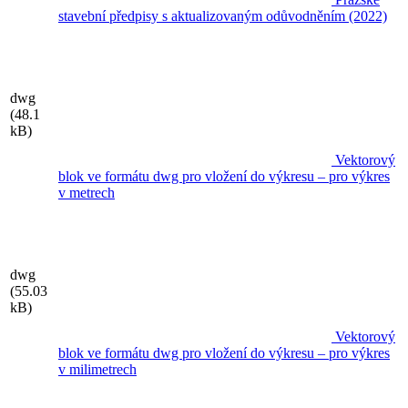
stavební předpisy s aktualizovaným odůvodněním (2022)
dwg
(48.1
kB)
Vektorový
blok ve formátu dwg pro vložení do výkresu – pro výkres
v metrech
dwg
(55.03
kB)
Vektorový
blok ve formátu dwg pro vložení do výkresu – pro výkres
v milimetrech