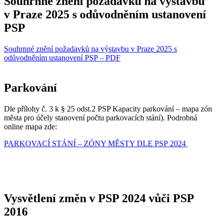
Souhrnné znění požadavků na výstavbu
v Praze 2025 s odůvodněním ustanovení
PSP
Souhrnné znění požadavků na výstavbu v Praze 2025 s
odůvodněním ustanovení PSP – PDF
Parkování
Dle přílohy č. 3 k § 25 odst.2 PSP Kapacity parkování – mapa zón
města pro účely stanovení počtu parkovacích stání). Podrobná
online mapa zde:
PARKOVACÍ STÁNÍ – ZÓNY MĚSTY DLE PSP 2024
Vysvětlení změn v PSP 2024 vůči PSP
2016