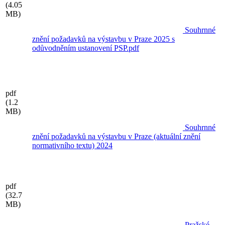
(4.05
MB)
Souhrnné
znění požadavků na výstavbu v Praze 2025 s
odůvodněním ustanovení PSP.pdf
pdf
(1.2
MB)
Souhrnné
znění požadavků na výstavbu v Praze (aktuální znění
normativního textu) 2024
pdf
(32.7
MB)
Pražské