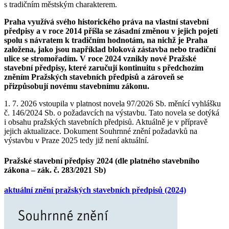
s tradičním městským charakterem.
Praha využívá svého historického práva na vlastní stavební
předpisy a v roce 2014 přišla se zásadní změnou v jejich pojetí
spolu s návratem k tradičním hodnotám, na nichž je Praha
založena, jako jsou například bloková zástavba nebo tradiční
ulice se stromořadím. V roce 2024 vznikly nové Pražské
stavební předpisy, které zaručují kontinuitu s předchozím
zněním Pražských stavebních předpisů a zároveň se
přizpůsobují novému stavebnímu zákonu.
1. 7. 2026 vstoupila v platnost novela 97/2026 Sb. měnící vyhlášku
č. 146/2024 Sb. o požadavcích na výstavbu. Tato novela se dotýká
i obsahu pražských stavebních předpisů. Aktuálně je v přípravě
jejich aktualizace. Dokument Souhrnné znění požadavků na
výstavbu v Praze 2025 tedy již není aktuální.
Pražské stavební předpisy 2024 (dle platného stavebního
zákona – zák. č. 283/2021 Sb)
aktuální znění pražských stavebních předpisů (2024)