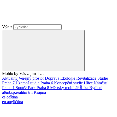
Výraz
Mohlo by Vás zajímat …
Aktuality
Veřejný prostor
Doprava
Ekologie
Revitalizace
Studie
Praha 7
Územní studie
Praha 6
Koncepční studie
Ulice
Náměstí
Praha 1
Soutěž
Park
Praha 8
Městský mobiliář
Řeka
Bydlení
a&nbsp;realitní trh
Krajina
cs
čeština
en
angličtina