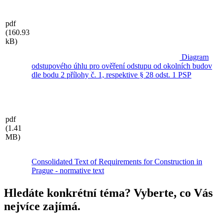
pdf
(160.93
kB)
Diagram
odstupového úhlu pro ověření odstupu od okolních budov
dle bodu 2 přílohy č. 1, respektive § 28 odst. 1 PSP
pdf
(1.41
MB)
Consolidated Text of Requirements for Construction in
Prague - normative text
Hledáte konkrétní téma? Vyberte, co Vás
nejvíce zajímá.