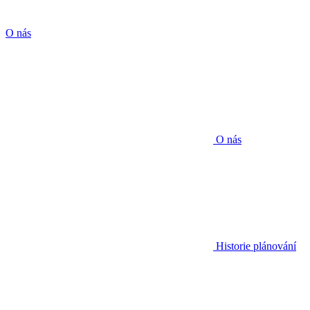
O nás
O nás
Historie plánování