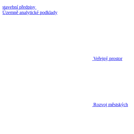
stavební předpisy
Územně analytické podklady
Veřejný prostor
Rozvoj městských