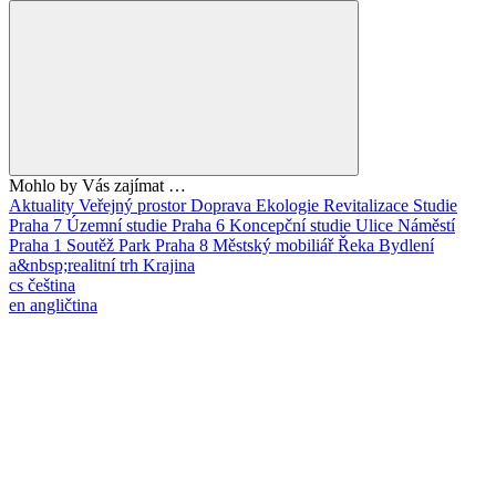
Mohlo by Vás zajímat …
Aktuality
Veřejný prostor
Doprava
Ekologie
Revitalizace
Studie
Praha 7
Územní studie
Praha 6
Koncepční studie
Ulice
Náměstí
Praha 1
Soutěž
Park
Praha 8
Městský mobiliář
Řeka
Bydlení
a&nbsp;realitní trh
Krajina
cs
čeština
en
angličtina