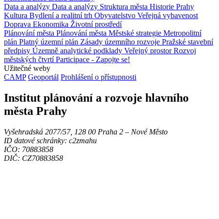
Data a analýzy
Data a analýzy
Struktura města
Historie Prahy
Kultura
Bydlení a realitní trh
Obyvatelstvo
Veřejná vybavenost
Doprava
Ekonomika
Životní prostředí
Plánování města
Plánování města
Městské strategie
Metropolitní
plán
Platný územní plán
Zásady územního rozvoje
Pražské stavební
předpisy
Územně analytické podklady
Veřejný prostor
Rozvoj
městských čtvrtí
Participace - Zapojte se!
Užitečné weby
CAMP
Geoportál
Prohlášení o přístupnosti
Institut plánování a rozvoje hlavního
města Prahy
Vyšehradská 2077/57, 128 00 Praha 2 ‒ Nové Město
ID datové schránky: c2zmahu
IČO: 70883858
DIČ: CZ70883858