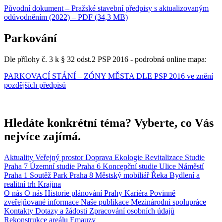
Původní dokument – Pražské stavební předpisy s aktualizovaným
odůvodněním (2022) – PDF (34,3 MB)
Parkování
Dle přílohy č. 3 k § 32 odst.2 PSP 2016 - podrobná online mapa:
PARKOVACÍ STÁNÍ – ZÓNY MĚSTA DLE PSP 2016 ve znění
pozdějších předpisů
Hledáte konkrétní téma? Vyberte, co Vás
nejvíce zajímá.
Aktuality
Veřejný prostor
Doprava
Ekologie
Revitalizace
Studie
Praha 7
Územní studie
Praha 6
Koncepční studie
Ulice
Náměstí
Praha 1
Soutěž
Park
Praha 8
Městský mobiliář
Řeka
Bydlení a
realitní trh
Krajina
O nás
O nás
Historie plánování Prahy
Kariéra
Povinně
zveřejňované informace
Naše publikace
Mezinárodní spolupráce
Kontakty
Dotazy a žádosti
Zpracování osobních údajů
Rekonstrukce areálu Emauzy