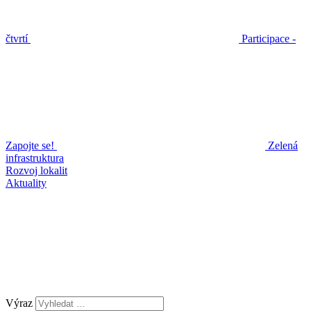
čtvrtí
Participace -
Zapojte se!
Zelená
infrastruktura
Rozvoj lokalit
Aktuality
Výraz