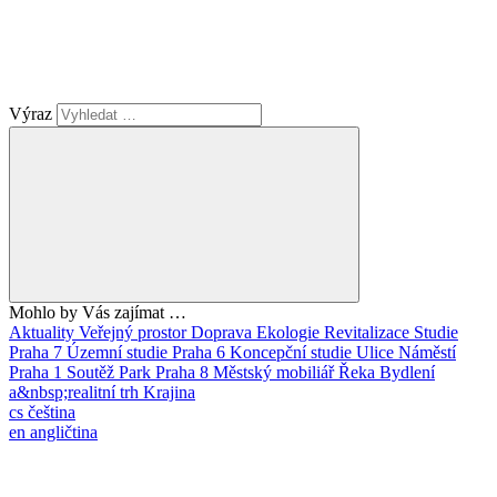
Výraz
Mohlo by Vás zajímat …
Aktuality
Veřejný prostor
Doprava
Ekologie
Revitalizace
Studie
Praha 7
Územní studie
Praha 6
Koncepční studie
Ulice
Náměstí
Praha 1
Soutěž
Park
Praha 8
Městský mobiliář
Řeka
Bydlení
a&nbsp;realitní trh
Krajina
cs
čeština
en
angličtina