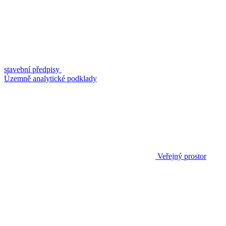
stavební předpisy
Územně analytické podklady
Veřejný prostor