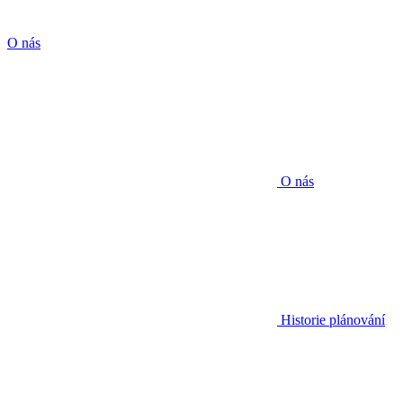
O nás
O nás
Historie plánování