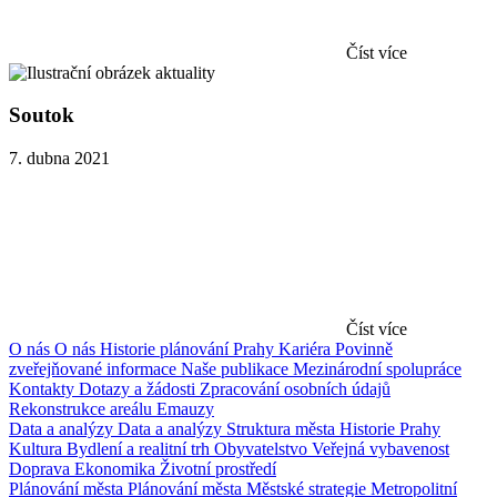
Číst více
Soutok
7. dubna 2021
Číst více
O nás
O nás
Historie plánování Prahy
Kariéra
Povinně
zveřejňované informace
Naše publikace
Mezinárodní spolupráce
Kontakty
Dotazy a žádosti
Zpracování osobních údajů
Rekonstrukce areálu Emauzy
Data a analýzy
Data a analýzy
Struktura města
Historie Prahy
Kultura
Bydlení a realitní trh
Obyvatelstvo
Veřejná vybavenost
Doprava
Ekonomika
Životní prostředí
Plánování města
Plánování města
Městské strategie
Metropolitní