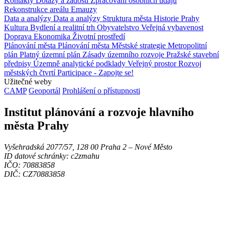
Kontakty
Dotazy a žádosti
Zpracování osobních údajů
Rekonstrukce areálu Emauzy
Data a analýzy
Data a analýzy
Struktura města
Historie Prahy
Kultura
Bydlení a realitní trh
Obyvatelstvo
Veřejná vybavenost
Doprava
Ekonomika
Životní prostředí
Plánování města
Plánování města
Městské strategie
Metropolitní
plán
Platný územní plán
Zásady územního rozvoje
Pražské stavební
předpisy
Územně analytické podklady
Veřejný prostor
Rozvoj
městských čtvrtí
Participace - Zapojte se!
Užitečné weby
CAMP
Geoportál
Prohlášení o přístupnosti
Institut plánování a rozvoje hlavního
města Prahy
Vyšehradská 2077/57, 128 00 Praha 2 ‒ Nové Město
ID datové schránky: c2zmahu
IČO: 70883858
DIČ: CZ70883858