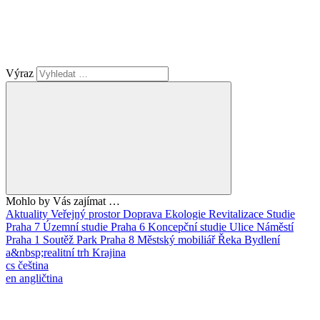
Výraz
Mohlo by Vás zajímat …
Aktuality
Veřejný prostor
Doprava
Ekologie
Revitalizace
Studie
Praha 7
Územní studie
Praha 6
Koncepční studie
Ulice
Náměstí
Praha 1
Soutěž
Park
Praha 8
Městský mobiliář
Řeka
Bydlení
a&nbsp;realitní trh
Krajina
cs
čeština
en
angličtina