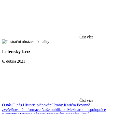
Číst více
Letenský kříž
6. dubna 2021
Číst více
O nás
O nás
Historie plánování Prahy
Kariéra
Povinně
zveřejňované informace
Naše publikace
Mezinárodní spolupráce