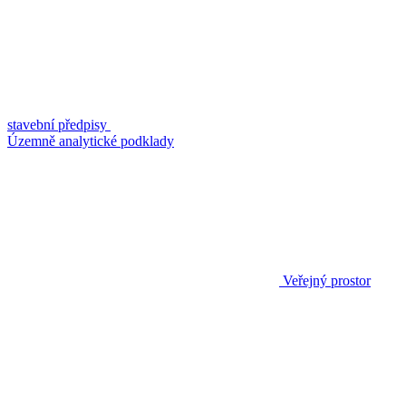
stavební předpisy
Územně analytické podklady
Veřejný prostor