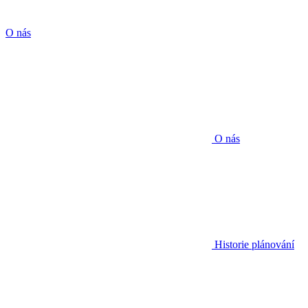
O nás
O nás
Historie plánování