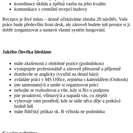
koordinace úklidu a zpětná vazba na jeho kvalitu
komunikace s centrální recepcí budovy
Recepce je živé místo – denně očekáváme zhruba 20 návštěv. Vaše
práce bude především front desk, ale zároveň budete mít prostor si ji
dobře zorganizovat a nastavit vlastní systém fungování.
Jakého člověka hledáme
máte zkušenosti z obdobné pozice (podmínkou)
vystupujete profesionálně a zároveň přirozeně a příjemně
domluvíte se anglicky (využití na denní bázi)
zvládáte práci v MS Office, zejména s kalendářem (Outlook)
jste samostatný/á a umíte si organizovat práci
nebojíte se rozhodovat a víte, kdy si říct o podporu
jste proaktivní, všímavý/á a napadá vás, co zlepšit
vyhovuje vám prostředí, kde se stále něco děje a potkává
hodně lidí
máte řidičský průkaz sk. B výhoda ne podmínka