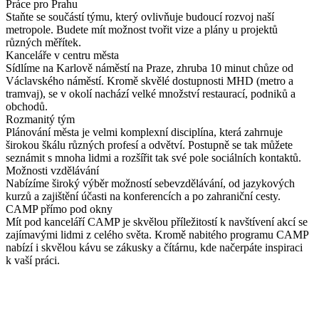
Práce pro Prahu
Staňte se součástí týmu, který ovlivňuje budoucí rozvoj naší
metropole. Budete mít možnost tvořit vize a plány u projektů
různých měřítek.
Kanceláře v centru města
Sídlíme na Karlově náměstí na Praze, zhruba 10 minut chůze od
Václavského náměstí. Kromě skvělé dostupnosti MHD (metro a
tramvaj), se v okolí nachází velké množství restaurací, podniků a
obchodů.
Rozmanitý tým
Plánování města je velmi komplexní disciplína, která zahrnuje
širokou škálu různých profesí a odvětví. Postupně se tak můžete
seznámit s mnoha lidmi a rozšířit tak své pole sociálních kontaktů.
Možnosti vzdělávání
Nabízíme široký výběr možností sebevzdělávání, od jazykových
kurzů a zajištění účasti na konferencích a po zahraniční cesty.
CAMP přímo pod okny
Mít pod kanceláří CAMP je skvělou příležitostí k navštívení akcí se
zajímavými lidmi z celého světa. Kromě nabitého programu CAMP
nabízí i skvělou kávu se zákusky a čítárnu, kde načerpáte inspiraci
k vaší práci.