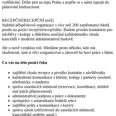
vzdělávání. Držte prst na tepu Prahu a pojďte se s námi zapojit do
plánování budoucnosti.
RECEPČNÍ/RECEPČNÍ (m/ž)
Stabilní příspěvková organizace s více než 200 zaměstnanci hledá
posilu na pozici recepční/recepčního. Budete prvním kontaktem pro
návštěvy i kolegy a důležitou součástí každodenního chodu
kanceláří v moderní administrativní budově.
Jde o nově vzniklou roli. Hledáme proto někoho, kdo má
zkušenosti, umí si věci zorganizovat a zároveň ho baví práce s lidmi.
Co vás na této pozici čeká
zajištění chodu recepce a prvního kontaktu s návštěvníky
každodenní komunikace s klienty, kolegy i partnery (osobně,
telefonicky, e-mailem)
správa zasedacích místností (rezervace, koordinace, dohled
nad jejich připraveností)
administrativní podpora a práce s dokumenty
spolupráce s asistentkami ředitelů sekcí
zajištění pošty a komunikace s kurýry
správa zásob (občerstvení do zasedacích místností,
kancelářské potřeby apod.)