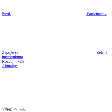
čtvrtí
Participace -
Zapojte se!
Zelená
infrastruktura
Rozvoj lokalit
Aktuality
Výraz