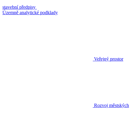
stavební předpisy
Územně analytické podklady
Veřejný prostor
Rozvoj městských