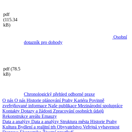
pdf
(115.34
kB)
Osobní
dotazník pro dohody
pdf
(78.5
kB)
Chronologický přehled odborné praxe
O nás
O nás
Historie plánování Prahy
Kariéra
Povinně
zveřejňované informace
Naše publikace
Mezinárodní spolupráce
Kontakty
Dotazy a žádosti
Zpracování osobních údajů
Rekonstrukce areálu Emauzy
Data a analýzy
Data a analýzy
Struktura města
Historie Prahy
Kultura
Bydlení a realitní trh
Obyvatelstvo
Veřejná vybavenost