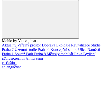
Mohlo by Vás zajímat …
Aktuality
Veřejný prostor
Doprava
Ekologie
Revitalizace
Studie
Praha 7
Územní studie
Praha 6
Koncepční studie
Ulice
Náměstí
Praha 1
Soutěž
Park
Praha 8
Městský mobiliář
Řeka
Bydlení
a&nbsp;realitní trh
Krajina
cs
čeština
en
angličtina