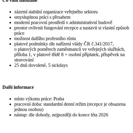
Co vám nabízíme
zázemí stabilní organizace veřejného sektoru
smysluplnou práci s přesahem
moderní pracovní prostředí v administrativní budově
prostor ovlivnit fungování recepce a nastavit si vlastní způsob
práce
možnost dalšího profesního růstu
platové podmínky dle nařízení vlády ČR č.341/2017,
o platových poměrech zaměstnanců ve veřejných službách,
příloha 1, v platové třídě 8 + osobní příplatek, příspěvek na
stravování
25 dnů dovolené, 5 sickdays
Další informace
místo výkonu práce: Praha
pracovní doba: standardní denní režim (recepce je obsazena
jednou osobou)
nástup: dle dohody, nejpozději do konce léta 2026