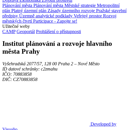
Doprava
Ekonomika
Životní prostředí
Plánování města
Plánování města
Městské strategie
Metropolitní
plán
Platný územní plán
Zásady územního rozvoje
Pražské stavební
předpisy
Územně analytické podklady
Veřejný prostor
Rozvoj
městských čtvrtí
Participace - Zapojte se!
Užitečné weby
CAMP
Geoportál
Prohlášení o přístupnosti
Institut plánování a rozvoje hlavního
města Prahy
Vyšehradská 2077/57, 128 00 Praha 2 ‒ Nové Město
ID datové schránky: c2zmahu
IČO: 70883858
DIČ: CZ70883858
Developed by
Visualio