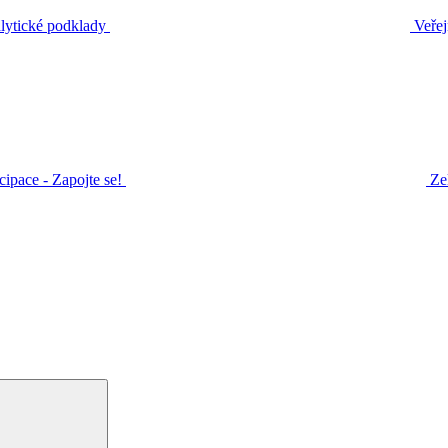
ytické podklady
Veřej
icipace - Zapojte se!
Ze