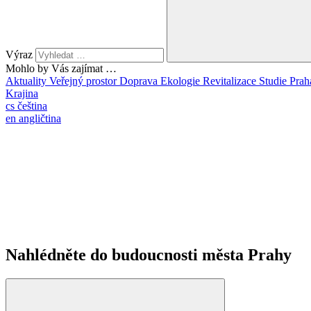
Výraz
Mohlo by Vás zajímat …
Aktuality
Veřejný prostor
Doprava
Ekologie
Revitalizace
Studie
Prah
Krajina
cs
čeština
en
angličtina
Nahlédněte do budoucnosti města Prahy