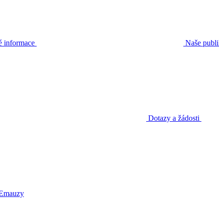
é informace
Naše publ
Dotazy a žádosti
 Emauzy