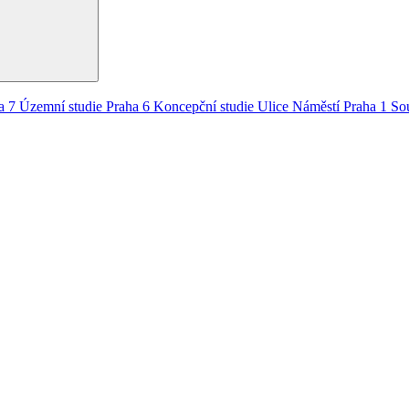
a 7
Územní studie
Praha 6
Koncepční studie
Ulice
Náměstí
Praha 1
So