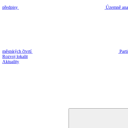
předpisy
Územně anal
městských čtvrtí
Part
Rozvoj lokalit
Aktuality