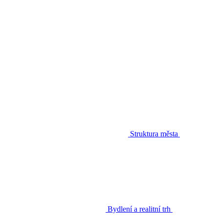
Struktura města
Bydlení a realitní trh