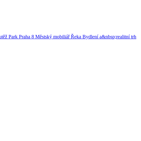
utěž
Park
Praha 8
Městský mobiliář
Řeka
Bydlení a&nbsp;realitní trh