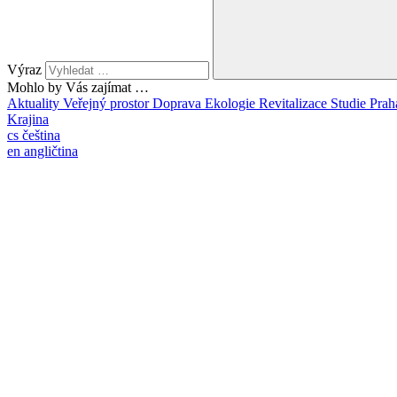
Výraz
Mohlo by Vás zajímat …
Aktuality
Veřejný prostor
Doprava
Ekologie
Revitalizace
Studie
Prah
Krajina
cs
čeština
en
angličtina