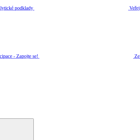
ytické podklady
Veřej
icipace - Zapojte se!
Ze