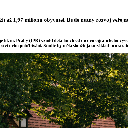
t až 1,97 milionu obyvatel. Bude nutný rozvoj veřejné
je hl. m. Prahy (IPR) vznikl detailní vhled do demografického výv
školství nebo pohřbívání. Studie by měla sloužit jako základ pro st