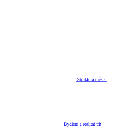
Struktura města
Bydlení a realitní trh