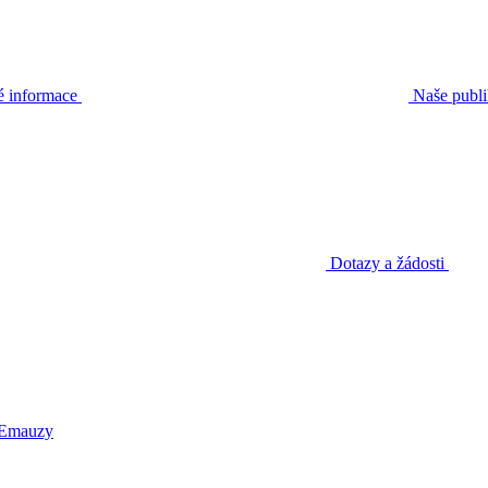
é informace
Naše publ
Dotazy a žádosti
 Emauzy