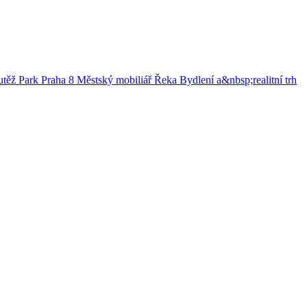
utěž
Park
Praha 8
Městský mobiliář
Řeka
Bydlení a&nbsp;realitní trh