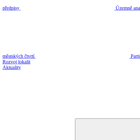
předpisy
Územně anal
městských čtvrtí
Part
Rozvoj lokalit
Aktuality