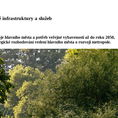
 infrastruktury a služeb
oje hlavního města a potřeb veřejné vybavenosti až do roku 2050,
rategické rozhodování vedení hlavního města o rozvoji metropole.