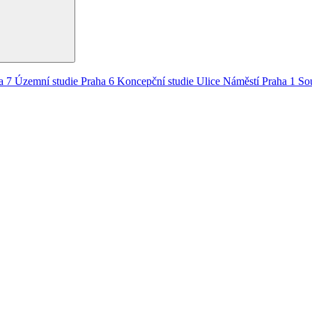
a 7
Územní studie
Praha 6
Koncepční studie
Ulice
Náměstí
Praha 1
So