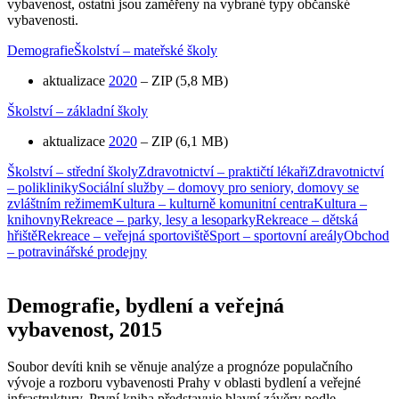
vybavenost, ostatní jsou zaměřeny na vybrané typy občanské
vybavenosti.
Demografie
Školství – mateřské školy
aktualizace
2020
– ZIP (5,8 MB)
Školství – základní školy
aktualizace
2020
– ZIP (6,1 MB)
Školství – střední školy
Zdravotnictví – praktičtí lékaři
Zdravotnictví
– polikliniky
Sociální služby – domovy pro seniory, domovy se
zvláštním režimem
Kultura – kulturně komunitní centra
Kultura –
knihovny
Rekreace – parky, lesy a lesoparky
Rekreace – dětská
hřiště
Rekreace – veřejná sportoviště
Sport – sportovní areály
Obchod
– potravinářské prodejny
Demografie, bydlení a veřejná
vybavenost, 2015
Soubor devíti knih se věnuje analýze a prognóze populačního
vývoje a rozboru vybavenosti Prahy v oblasti bydlení a veřejné
infrastruktury. První kniha představuje hlavní závěry podle