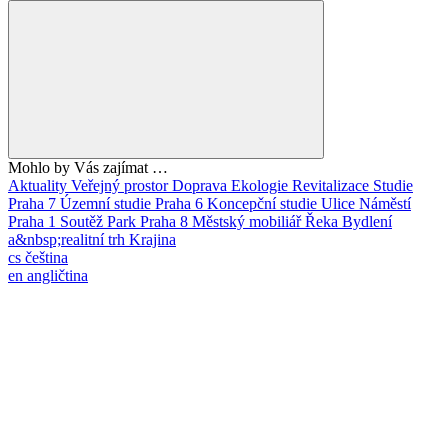
Mohlo by Vás zajímat …
Aktuality
Veřejný prostor
Doprava
Ekologie
Revitalizace
Studie
Praha 7
Územní studie
Praha 6
Koncepční studie
Ulice
Náměstí
Praha 1
Soutěž
Park
Praha 8
Městský mobiliář
Řeka
Bydlení
a&nbsp;realitní trh
Krajina
cs
čeština
en
angličtina