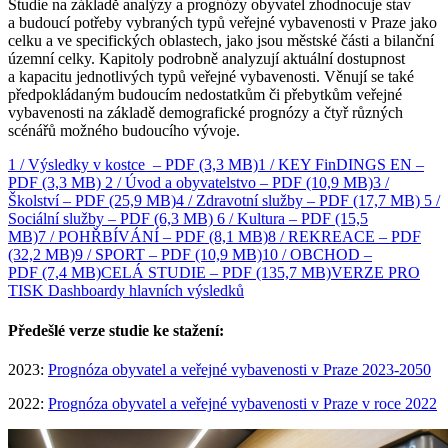
Studie na základě analýzy a prognózy obyvatel zhodnocuje stav
a budoucí potřeby vybraných typů veřejné vybavenosti v Praze jako
celku a ve specifických oblastech, jako jsou městské části a bilanční
územní celky. Kapitoly podrobně analyzují aktuální dostupnost
a kapacitu jednotlivých typů veřejné vybavenosti. Věnují se také
předpokládaným budoucím nedostatkům či přebytkům veřejné
vybavenosti na základě demografické prognózy a čtyř různých
scénářů možného budoucího vývoje.
1 / Výsledky v kostce – PDF (3,3 MB)
1 / KEY FinDINGS EN –
PDF (3,3 MB)
2 / Úvod a obyvatelstvo – PDF (10,9 MB)
3 /
Školství – PDF (25,9 MB)
4 / Zdravotní služby – PDF (17,7 MB)
5 /
Sociální služby – PDF (6,3 MB)
6 / Kultura – PDF (15,5
MB)
7 / POHŘBÍVÁNÍ – PDF (8,1 MB)
8 / REKREACE – PDF
(32,2 MB)
9 / SPORT – PDF (10,9 MB)
10 / OBCHOD –
PDF (7,4 MB)
CELÁ STUDIE – PDF (135,7 MB)
VERZE PRO
TISK
Dashboardy hlavních výsledků
Předešlé verze studie ke stažení:
2023:
Prognóza obyvatel a veřejné vybavenosti v Praze 2023-2050
2022:
Prognóza obyvatel a veřejné vybavenosti v Praze v roce 2022