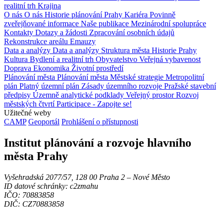
realitní trh
Krajina
O nás
O nás
Historie plánování Prahy
Kariéra
Povinně
zveřejňované informace
Naše publikace
Mezinárodní spolupráce
Kontakty
Dotazy a žádosti
Zpracování osobních údajů
Rekonstrukce areálu Emauzy
Data a analýzy
Data a analýzy
Struktura města
Historie Prahy
Kultura
Bydlení a realitní trh
Obyvatelstvo
Veřejná vybavenost
Doprava
Ekonomika
Životní prostředí
Plánování města
Plánování města
Městské strategie
Metropolitní
plán
Platný územní plán
Zásady územního rozvoje
Pražské stavební
předpisy
Územně analytické podklady
Veřejný prostor
Rozvoj
městských čtvrtí
Participace - Zapojte se!
Užitečné weby
CAMP
Geoportál
Prohlášení o přístupnosti
Institut plánování a rozvoje hlavního
města Prahy
Vyšehradská 2077/57, 128 00 Praha 2 ‒ Nové Město
ID datové schránky: c2zmahu
IČO: 70883858
DIČ: CZ70883858