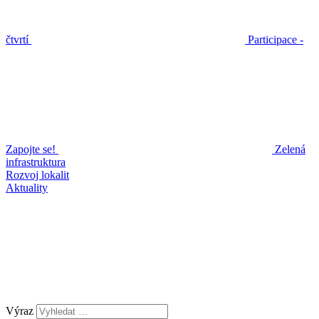
čtvrtí
Participace -
Zapojte se!
Zelená
infrastruktura
Rozvoj lokalit
Aktuality
Výraz