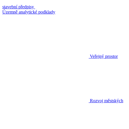
stavební předpisy
Územně analytické podklady
Veřejný prostor
Rozvoj městských