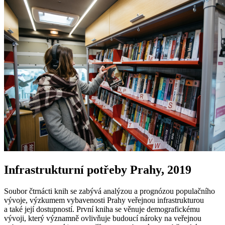
Infrastrukturní potřeby Prahy, 2019
Soubor čtrnácti knih se zabývá analýzou a prognózou populačního
vývoje, výzkumem vybavenosti Prahy veřejnou infrastrukturou
a také její dostupností. První kniha se věnuje demografickému
vývoji, který významně ovlivňuje budoucí nároky na veřejnou