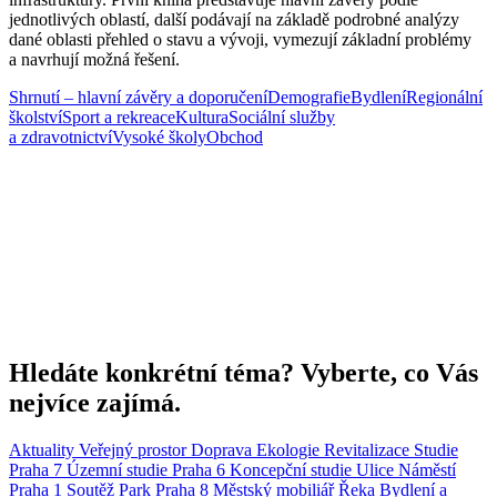
jednotlivých oblastí, další podávají na základě podrobné analýzy
dané oblasti přehled o stavu a vývoji, vymezují základní problémy
a navrhují možná řešení.
Shrnutí – hlavní závěry a doporučení
Demografie
Bydlení
Regionální
školství
Sport a rekreace
Kultura
Sociální služby
a zdravotnictví
Vysoké školy
Obchod
Hledáte konkrétní téma? Vyberte, co Vás
nejvíce zajímá.
Aktuality
Veřejný prostor
Doprava
Ekologie
Revitalizace
Studie
Praha 7
Územní studie
Praha 6
Koncepční studie
Ulice
Náměstí
Praha 1
Soutěž
Park
Praha 8
Městský mobiliář
Řeka
Bydlení a