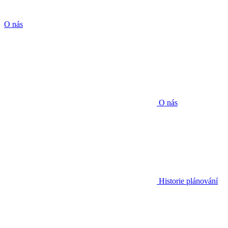
O nás
O nás
Historie plánování