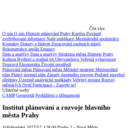
Číst více
O nás
O nás
Historie plánování Prahy
Kariéra
Povinně
zveřejňované informace
Naše publikace
Mezinárodní spolupráce
Kontakty
Dotazy a žádosti
Zpracování osobních údajů
Rekonstrukce areálu Emauzy
Data a analýzy
Data a analýzy
Struktura města
Historie Prahy
Kultura
Bydlení a realitní trh
Obyvatelstvo
Veřejná vybavenost
Doprava
Ekonomika
Životní prostředí
Plánování města
Plánování města
Městské strategie
Metropolitní
plán
Platný územní plán
Zásady územního rozvoje
Pražské stavební
předpisy
Územně analytické podklady
Veřejný prostor
Rozvoj
městských čtvrtí
Participace - Zapojte se!
Užitečné weby
CAMP
Geoportál
Prohlášení o přístupnosti
Institut plánování a rozvoje hlavního
města Prahy
Vyšehradská 2077/57, 128 00 Praha 2 ‒ Nové Město