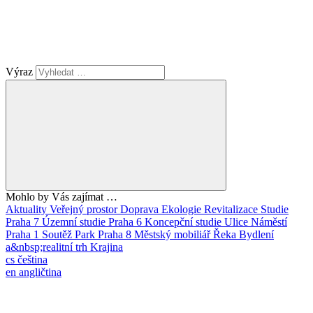
Výraz
Mohlo by Vás zajímat …
Aktuality
Veřejný prostor
Doprava
Ekologie
Revitalizace
Studie
Praha 7
Územní studie
Praha 6
Koncepční studie
Ulice
Náměstí
Praha 1
Soutěž
Park
Praha 8
Městský mobiliář
Řeka
Bydlení
a&nbsp;realitní trh
Krajina
cs
čeština
en
angličtina