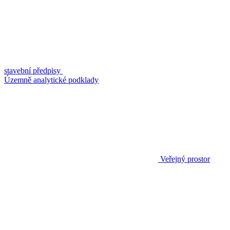
stavební předpisy
Územně analytické podklady
Veřejný prostor