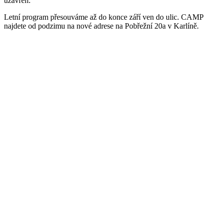
uzavřen.
Letní program přesouváme až do konce září ven do ulic. CAMP
najdete od podzimu na nové adrese na Pobřežní 20a v Karlíně.