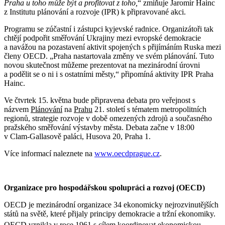
Praha u toho může být a profitovat z toho,
“ zmiňuje Jaromír Hainc
z Institutu plánování a rozvoje (IPR) k připravované akci.
Programu se zúčastní i zástupci kyjevské radnice. Organizátoři tak
chtějí podpořit směřování Ukrajiny mezi evropské demokracie
a navážou na pozastavení aktivit spojených s přijímáním Ruska mezi
členy OECD.
„
Praha nastartovala změny ve svém plánování. Tuto
novou skutečnost můžeme prezentovat na mezinárodní úrovni
a podělit se o ni i s ostatními městy,“ připomíná aktivity IPR Praha
Hainc.
Ve čtvrtek 15. května bude připravena debata pro veřejnost s
názvem
Plánování
na
Prahu
21. století s tématem metropolitních
regionů, strategie rozvoje v době omezených zdrojů a současného
pražského směřování výstavby města. Debata začne v 18:00
v Clam-Gallasově paláci, Husova 20, Praha 1.
Více informací naleznete na
www.oecdprague.cz
.
Organizace pro hospodářskou spolupráci a rozvoj (OECD)
OECD je mezinárodní organizace
34 ekonomicky nejrozvinutějších
států na světě, které přijaly principy
demokracie
a tržní ekonomiky.
OECD vznikla
v roce 1961 s cílem
koordinovat ekonomickou