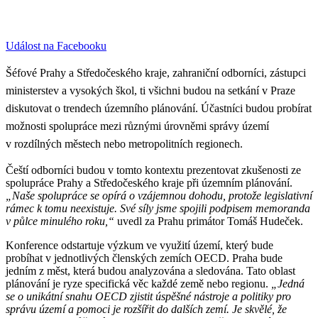
Událost na Facebooku
Šéfové Prahy a Středočeského kraje, zahraniční odborníci, zástupci
ministerstev a vysokých škol, ti všichni budou na setkání v Praze
diskutovat o trendech územního plánování. Účastníci budou probírat
možnosti spolupráce mezi různými úrovněmi správy území
v rozdílných městech nebo metropolitních regionech.
Čeští odborníci budou v tomto kontextu prezentovat zkušenosti ze
spolupráce Prahy a Středočeského kraje při územním plánování.
„Naše s
polupráce se opírá o vzájemnou dohodu, protože legislativní
rámec k tomu neexistuje. Své síly jsme spojili podpisem memoranda
v půlce minulého roku,“
uvedl za Prahu primátor Tomáš Hudeček.
Konference odstartuje výzkum ve využití území, který bude
probíhat v jednotlivých členských zemích OECD. Praha bude
jedním z měst, která budou analyzována a sledována. Tato oblast
plánování je ryze specifická věc každé země nebo regionu.
„Jedná
se o unikátní snahu OECD zjistit úspěšné nástroje a politiky pro
správu území a pomoci je rozšířit do dalších zemí. Je skvělé, že