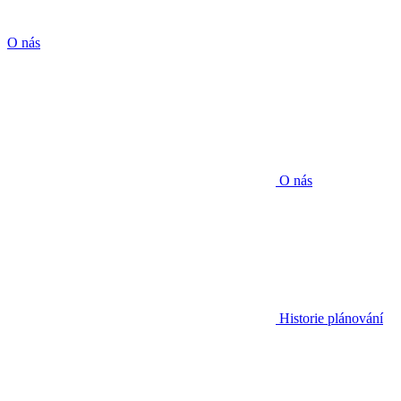
O nás
O nás
Historie plánování