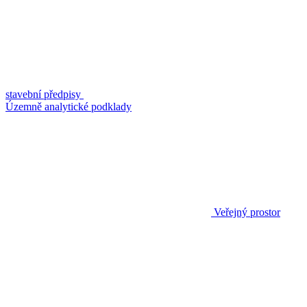
stavební předpisy
Územně analytické podklady
Veřejný prostor