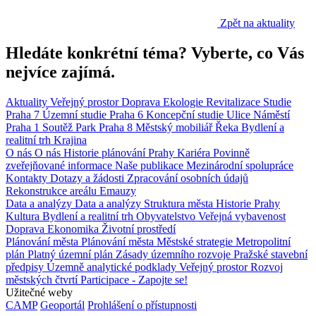
Zpět na aktuality
Hledáte konkrétní téma? Vyberte, co Vás
nejvíce zajímá.
Aktuality
Veřejný prostor
Doprava
Ekologie
Revitalizace
Studie
Praha 7
Územní studie
Praha 6
Koncepční studie
Ulice
Náměstí
Praha 1
Soutěž
Park
Praha 8
Městský mobiliář
Řeka
Bydlení a
realitní trh
Krajina
O nás
O nás
Historie plánování Prahy
Kariéra
Povinně
zveřejňované informace
Naše publikace
Mezinárodní spolupráce
Kontakty
Dotazy a žádosti
Zpracování osobních údajů
Rekonstrukce areálu Emauzy
Data a analýzy
Data a analýzy
Struktura města
Historie Prahy
Kultura
Bydlení a realitní trh
Obyvatelstvo
Veřejná vybavenost
Doprava
Ekonomika
Životní prostředí
Plánování města
Plánování města
Městské strategie
Metropolitní
plán
Platný územní plán
Zásady územního rozvoje
Pražské stavební
předpisy
Územně analytické podklady
Veřejný prostor
Rozvoj
městských čtvrtí
Participace - Zapojte se!
Užitečné weby
CAMP
Geoportál
Prohlášení o přístupnosti