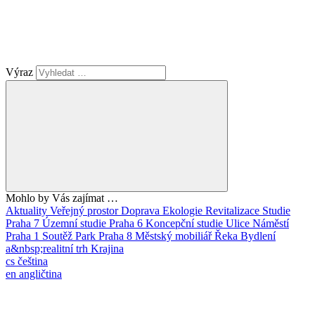
Výraz
Mohlo by Vás zajímat …
Aktuality
Veřejný prostor
Doprava
Ekologie
Revitalizace
Studie
Praha 7
Územní studie
Praha 6
Koncepční studie
Ulice
Náměstí
Praha 1
Soutěž
Park
Praha 8
Městský mobiliář
Řeka
Bydlení
a&nbsp;realitní trh
Krajina
cs
čeština
en
angličtina