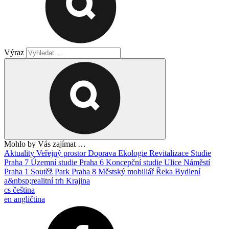
Výraz
Mohlo by Vás zajímat …
Aktuality
Veřejný prostor
Doprava
Ekologie
Revitalizace
Studie
Praha 7
Územní studie
Praha 6
Koncepční studie
Ulice
Náměstí
Praha 1
Soutěž
Park
Praha 8
Městský mobiliář
Řeka
Bydlení
a&nbsp;realitní trh
Krajina
cs
čeština
en
angličtina