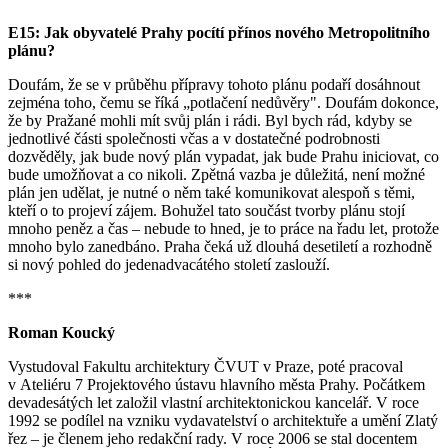
E15: Jak obyvatelé Prahy pocítí přínos nového Metropolitního
plánu?
Doufám, že se v průběhu přípravy tohoto plánu podaří dosáhnout
zejména toho, čemu se říká „potlačení nedůvěry". Doufám dokonce,
že by Pražané mohli mít svůj plán i rádi. Byl bych rád, kdyby se
jednotlivé části společnosti včas a v dostatečné podrobnosti
dozvěděly, jak bude nový plán vypadat, jak bude Prahu iniciovat, co
bude umožňovat a co nikoli. Zpětná vazba je důležitá, není možné
plán jen udělat, je nutné o něm také komunikovat alespoň s těmi,
kteří o to projeví zájem. Bohužel tato součást tvorby plánu stojí
mnoho peněz a čas – nebude to hned, je to práce na řadu let, protože
mnoho bylo zanedbáno. Praha čeká už dlouhá desetiletí a rozhodně
si nový pohled do jedenadvacátého století zaslouží.
***
Roman Koucký
Vystudoval Fakultu architektury ČVUT v Praze, poté pracoval
v Ateliéru 7 Projektového ústavu hlavního města Prahy. Počátkem
devadesátých let založil vlastní architektonickou kancelář. V roce
1992 se podílel na vzniku vydavatelství o architektuře a umění Zlatý
řez – je členem jeho redakční rady. V roce 2006 se stal docentem