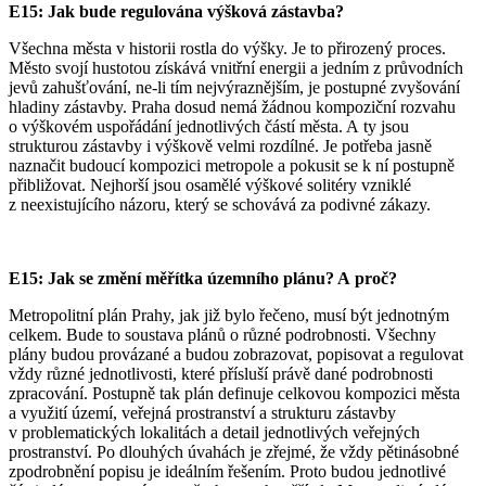
E15: Jak bude regulována výšková zástavba?
Všechna města v historii rostla do výšky. Je to přirozený proces.
Město svojí hustotou získává vnitřní energii a jedním z průvodních
jevů zahušťování, ne-li tím nejvýraznějším, je postupné zvyšování
hladiny zástavby. Praha dosud nemá žádnou kompoziční rozvahu
o výškovém uspořádání jednotlivých částí města. A ty jsou
strukturou zástavby i výškově velmi rozdílné. Je potřeba jasně
naznačit budoucí kompozici metropole a pokusit se k ní postupně
přibližovat. Nejhorší jsou osamělé výškové solitéry vzniklé
z neexistujícího názoru, který se schovává za podivné zákazy.
E15: Jak se změní měřítka územního plánu? A proč?
Metropolitní plán Prahy, jak již bylo řečeno, musí být jednotným
celkem. Bude to soustava plánů o různé podrobnosti. Všechny
plány budou provázané a budou zobrazovat, popisovat a regulovat
vždy různé jednotlivosti, které přísluší právě dané podrobnosti
zpracování. Postupně tak plán definuje celkovou kompozici města
a využití území, veřejná prostranství a strukturu zástavby
v problematických lokalitách a detail jednotlivých veřejných
prostranství. Po dlouhých úvahách je zřejmé, že vždy pětinásobné
zpodrobnění popisu je ideálním řešením. Proto budou jednotlivé