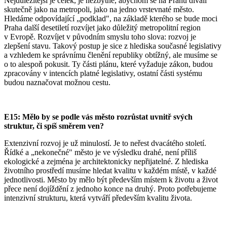
Nejdůležitější je celek, je nezbytné, abychom se na Prahu dívali
skutečně jako na metropoli, jako na jedno vrstevnaté město.
Hledáme odpovídající „podklad", na základě kterého se bude moci
Praha další desetiletí rozvíjet jako důležitý metropolitní region
v Evropě. Rozvíjet v původním smyslu toho slova: rozvoj je
zlepšení stavu. Takový postup je sice z hlediska současné legislativy
a vzhledem ke správnímu členění republiky obtížný, ale musíme se
o to alespoň pokusit. Ty části plánu, které vyžaduje zákon, budou
zpracovány v intencích platné legislativy, ostatní části systému
budou naznačovat možnou cestu.
E15: Mělo by se podle vás město rozrůstat uvnitř svých
struktur, či spíš směrem ven?
Extenzivní rozvoj je už minulostí. Je to neřest dvacátého století.
Řídké a „nekonečné" město je ve výsledku drahé, není příliš
ekologické a zejména je architektonicky nepřijatelné. Z hlediska
životního prostředí musíme hledat kvalitu v každém místě, v každé
jednotlivosti. Město by mělo být především místem k životu a život
přece není dojíždění z jednoho konce na druhý. Proto potřebujeme
intenzivní strukturu, která vytváří především kvalitu života.