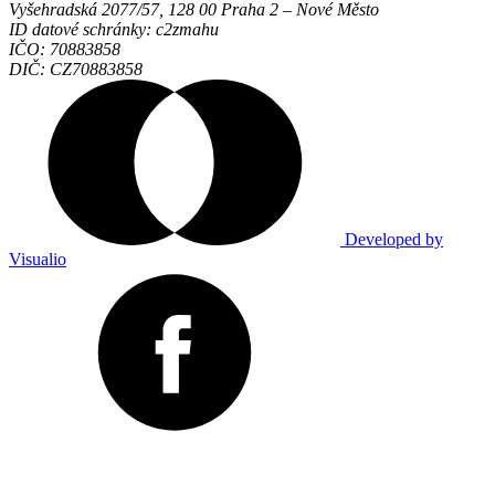
Vyšehradská 2077/57, 128 00 Praha 2 ‒ Nové Město
ID datové schránky: c2zmahu
IČO: 70883858
DIČ: CZ70883858
Developed by
Visualio