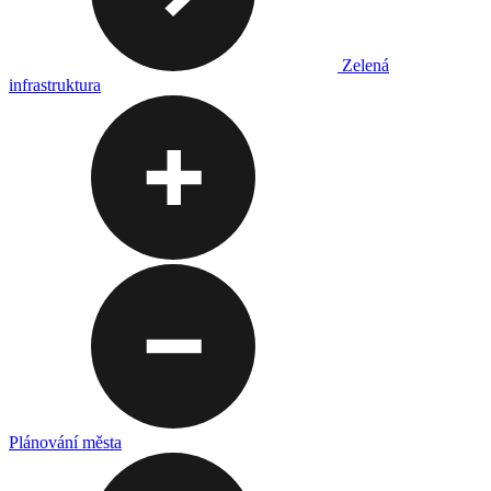
Zelená
infrastruktura
Plánování města