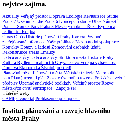
nejvíce zajímá.
Aktuality
Veřejný prostor
Doprava
Ekologie
Revitalizace
Studie
Praha 7
Územní studie
Praha 6
Koncepční studie
Ulice
Náměstí
Praha 1
Soutěž
Park
Praha 8
Městský mobiliář
Řeka
Bydlení a
realitní trh
Krajina
O nás
O nás
Historie plánování Prahy
Kariéra
Povinně
zveřejňované informace
Naše publikace
Mezinárodní spolupráce
Kontakty
Dotazy a žádosti
Zpracování osobních údajů
Rekonstrukce areálu Emauzy
Data a analýzy
Data a analýzy
Struktura města
Historie Prahy
Kultura
Bydlení a realitní trh
Obyvatelstvo
Veřejná vybavenost
Doprava
Ekonomika
Životní prostředí
Plánování města
Plánování města
Městské strategie
Metropolitní
plán
Platný územní plán
Zásady územního rozvoje
Pražské stavební
předpisy
Územně analytické podklady
Veřejný prostor
Rozvoj
městských čtvrtí
Participace - Zapojte se!
Užitečné weby
CAMP
Geoportál
Prohlášení o přístupnosti
Institut plánování a rozvoje hlavního
města Prahy