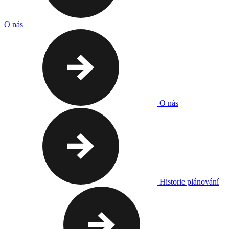
O nás
O nás
Historie plánování