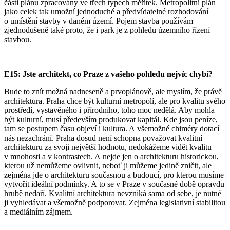
části plánu zpracovány ve třech typech měřítek. Metropolitní plán
jako celek tak umožní jednoduché a předvídatelné rozhodování
o umístění stavby v daném území. Pojem stavba používám
zjednodušeně také proto, že i park je z pohledu územního řízení
stavbou.
E15: Jste architekt, co Praze z vašeho pohledu nejvíc chybí?
Bude to znít možná nadneseně a prvoplánově, ale myslím, že právě
architektura. Praha chce být kulturní metropolí, ale pro kvalitu svého
prostředí, vystavěného i přírodního, toho moc nedělá. Aby mohla
být kulturní, musí především produkovat kapitál. Kde jsou peníze,
tam se postupem času objeví i kultura. A všemožné chiméry dotací
nás nezachrání. Praha dosud není schopna považovat kvalitní
architekturu za svoji největší hodnotu, nedokážeme vidět kvalitu
v mnohosti a v kontrastech. A nejde jen o architekturu historickou,
kterou už nemůžeme ovlivnit, neboť ji můžeme jedině zničit, ale
zejména jde o architekturu současnou a budoucí, pro kterou musíme
vytvořit ideální podmínky. A to se v Praze v současné době opravdu
hrubě nedaří. Kvalitní architektura nevzniká sama od sebe, je nutné
ji vyhledávat a všemožně podporovat. Zejména legislativní stabilitou
a mediálním zájmem.