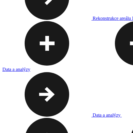
Rekonstrukce areálu
Data a analýzy
Data a analýzy