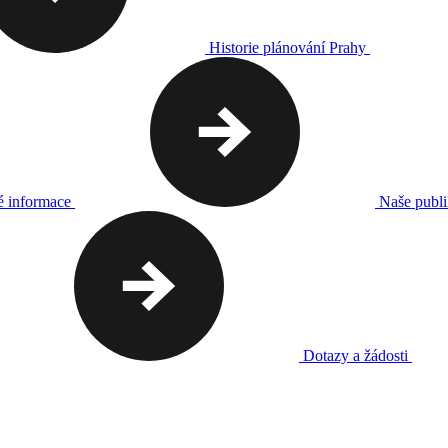
Historie plánování Prahy
é informace
Naše publ
Dotazy a žádosti