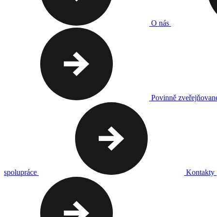
O nás
Povinně zveřejňovan
spolupráce
Kontakty