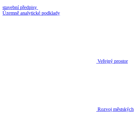
stavební předpisy
Územně analytické podklady
Veřejný prostor
Rozvoj městských