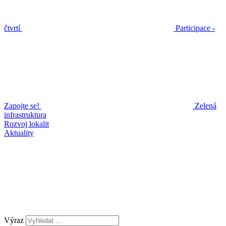
čtvrtí
Participace -
Zapojte se!
Zelená
infrastruktura
Rozvoj lokalit
Aktuality
Výraz