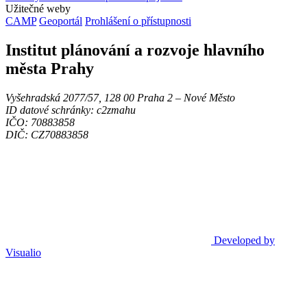
Užitečné weby
CAMP
Geoportál
Prohlášení o přístupnosti
Institut plánování a rozvoje hlavního
města Prahy
Vyšehradská 2077/57, 128 00 Praha 2 ‒ Nové Město
ID datové schránky: c2zmahu
IČO: 70883858
DIČ: CZ70883858
Developed by
Visualio