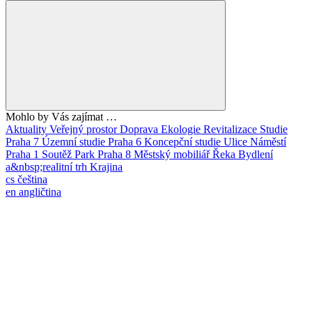
Mohlo by Vás zajímat …
Aktuality
Veřejný prostor
Doprava
Ekologie
Revitalizace
Studie
Praha 7
Územní studie
Praha 6
Koncepční studie
Ulice
Náměstí
Praha 1
Soutěž
Park
Praha 8
Městský mobiliář
Řeka
Bydlení
a&nbsp;realitní trh
Krajina
cs
čeština
en
angličtina