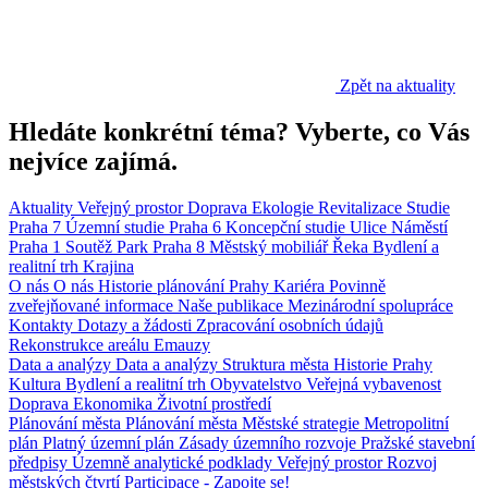
Zpět na aktuality
Hledáte konkrétní téma? Vyberte, co Vás
nejvíce zajímá.
Aktuality
Veřejný prostor
Doprava
Ekologie
Revitalizace
Studie
Praha 7
Územní studie
Praha 6
Koncepční studie
Ulice
Náměstí
Praha 1
Soutěž
Park
Praha 8
Městský mobiliář
Řeka
Bydlení a
realitní trh
Krajina
O nás
O nás
Historie plánování Prahy
Kariéra
Povinně
zveřejňované informace
Naše publikace
Mezinárodní spolupráce
Kontakty
Dotazy a žádosti
Zpracování osobních údajů
Rekonstrukce areálu Emauzy
Data a analýzy
Data a analýzy
Struktura města
Historie Prahy
Kultura
Bydlení a realitní trh
Obyvatelstvo
Veřejná vybavenost
Doprava
Ekonomika
Životní prostředí
Plánování města
Plánování města
Městské strategie
Metropolitní
plán
Platný územní plán
Zásady územního rozvoje
Pražské stavební
předpisy
Územně analytické podklady
Veřejný prostor
Rozvoj
městských čtvrtí
Participace - Zapojte se!