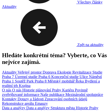
Všechny články
Aktuality
Zpět na aktuality
Hledáte konkrétní téma? Vyberte, co Vás
nejvíce zajímá.
Aktuality
Veřejný prostor
Doprava
Ekologie
Revitalizace
Studie
Praha 7
Územní studie
Praha 6
Koncepční studie
Ulice
Náměstí
Praha 1
Soutěž
Park
Praha 8
Městský mobiliář
Řeka
Bydlení a
realitní trh
Krajina
O nás
O nás
Historie plánování Prahy
Kariéra
Povinně
zveřejňované informace
Naše publikace
Mezinárodní spolupráce
Kontakty
Dotazy a žádosti
Zpracování osobních údajů
Rekonstrukce areálu Emauzy
Data a analýzy
Data a analýzy
Struktura města
Historie Prahy