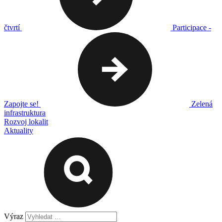
čtvrtí
Participace -
Zapojte se!
Zelená
infrastruktura
Rozvoj lokalit
Aktuality
Výraz