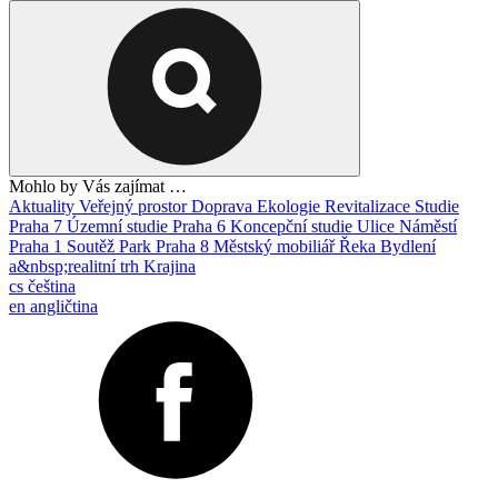
Mohlo by Vás zajímat …
Aktuality
Veřejný prostor
Doprava
Ekologie
Revitalizace
Studie
Praha 7
Územní studie
Praha 6
Koncepční studie
Ulice
Náměstí
Praha 1
Soutěž
Park
Praha 8
Městský mobiliář
Řeka
Bydlení
a&nbsp;realitní trh
Krajina
cs
čeština
en
angličtina