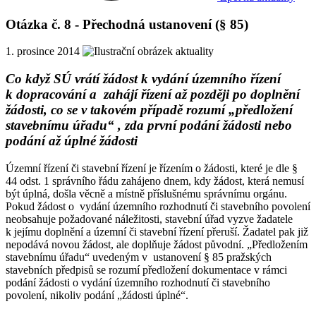
Otázka č. 8 - Přechodná ustanovení (§ 85)
1. prosince 2014
Co když SÚ vrátí žádost k vydání územního řízení
k dopracování a zahájí řízení až později po doplnění
žádosti, co se v takovém případě rozumí „předložení
stavebnímu úřadu“ , zda první podání žádosti nebo
podání až úplné žádosti
Územní řízení či stavební řízení je řízením o žádosti, které je dle §
44 odst. 1 správního řádu zahájeno dnem, kdy žádost, která nemusí
být úplná, došla věcně a místně příslušnému správnímu orgánu.
Pokud žádost o vydání územního rozhodnutí či stavebního povolení
neobsahuje požadované náležitosti, stavební úřad vyzve žadatele
k jejímu doplnění a územní či stavební řízení přeruší. Žadatel pak již
nepodává novou žádost, ale doplňuje žádost původní. „Předložením
stavebnímu úřadu“ uvedeným v ustanovení § 85 pražských
stavebních předpisů se rozumí předložení dokumentace v rámci
podání žádosti o vydání územního rozhodnutí či stavebního
povolení, nikoliv podání „žádosti úplné“.