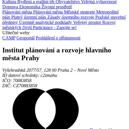
Kultura
Bydlení a realitní trh
Obyvatelstvo
Veřejná vybavenost
Doprava
Ekonomika
Životní prostředí
Plánování města
Plánování města
Městské strategie
Metropolitní
plán
Platný územní plán
Zásady územního rozvoje
Pražské stavební
předpisy
Územně analytické podklady
Veřejný prostor
Rozvoj
městských čtvrtí
Participace - Zapojte se!
Užitečné weby
CAMP
Geoportál
Prohlášení o přístupnosti
Institut plánování a rozvoje hlavního
města Prahy
Vyšehradská 2077/57, 128 00 Praha 2 ‒ Nové Město
ID datové schránky: c2zmahu
IČO: 70883858
DIČ: CZ70883858