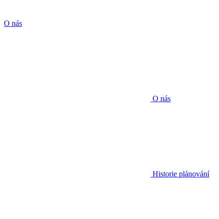
O nás
O nás
Historie plánování