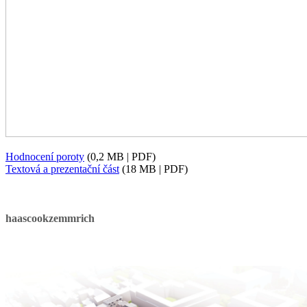
Hodnocení poroty
(0,2 MB | PDF)
Textová a prezentační část
(18 MB | PDF)
haascookzemmrich