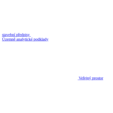
stavební předpisy
Územně analytické podklady
Veřejný prostor