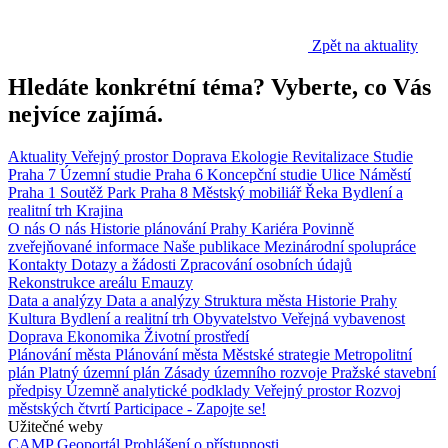
Zpět na aktuality
Hledáte konkrétní téma? Vyberte, co Vás
nejvíce zajímá.
Aktuality
Veřejný prostor
Doprava
Ekologie
Revitalizace
Studie
Praha 7
Územní studie
Praha 6
Koncepční studie
Ulice
Náměstí
Praha 1
Soutěž
Park
Praha 8
Městský mobiliář
Řeka
Bydlení a
realitní trh
Krajina
O nás
O nás
Historie plánování Prahy
Kariéra
Povinně
zveřejňované informace
Naše publikace
Mezinárodní spolupráce
Kontakty
Dotazy a žádosti
Zpracování osobních údajů
Rekonstrukce areálu Emauzy
Data a analýzy
Data a analýzy
Struktura města
Historie Prahy
Kultura
Bydlení a realitní trh
Obyvatelstvo
Veřejná vybavenost
Doprava
Ekonomika
Životní prostředí
Plánování města
Plánování města
Městské strategie
Metropolitní
plán
Platný územní plán
Zásady územního rozvoje
Pražské stavební
předpisy
Územně analytické podklady
Veřejný prostor
Rozvoj
městských čtvrtí
Participace - Zapojte se!
Užitečné weby
CAMP
Geoportál
Prohlášení o přístupnosti