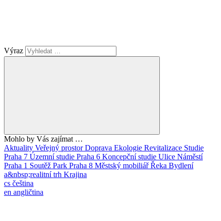
Výraz
Mohlo by Vás zajímat …
Aktuality
Veřejný prostor
Doprava
Ekologie
Revitalizace
Studie
Praha 7
Územní studie
Praha 6
Koncepční studie
Ulice
Náměstí
Praha 1
Soutěž
Park
Praha 8
Městský mobiliář
Řeka
Bydlení
a&nbsp;realitní trh
Krajina
cs
čeština
en
angličtina