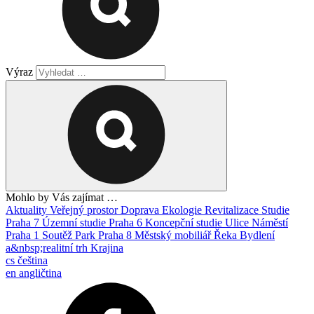
Výraz
Mohlo by Vás zajímat …
Aktuality
Veřejný prostor
Doprava
Ekologie
Revitalizace
Studie
Praha 7
Územní studie
Praha 6
Koncepční studie
Ulice
Náměstí
Praha 1
Soutěž
Park
Praha 8
Městský mobiliář
Řeka
Bydlení
a&nbsp;realitní trh
Krajina
cs
čeština
en
angličtina