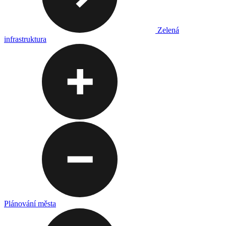
Zelená
infrastruktura
Plánování města