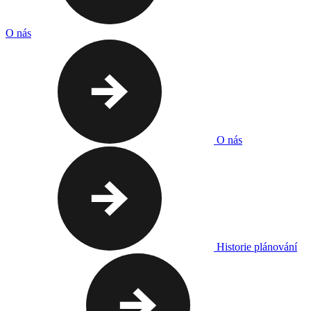
O nás
O nás
Historie plánování