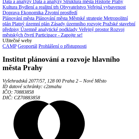
Data a analýzy
Data a analýzy
Struktura města
Historie Prahy
Kultura
Bydlení a realitní trh
Obyvatelstvo
Veřejná vybavenost
Doprava
Ekonomika
Životní prostředí
Plánování města
Plánování města
Městské strategie
Metropolitní
plán
Platný územní plán
Zásady územního rozvoje
Pražské stavební
předpisy
Územně analytické podklady
Veřejný prostor
Rozvoj
městských čtvrtí
Participace - Zapojte se!
Užitečné weby
CAMP
Geoportál
Prohlášení o přístupnosti
Institut plánování a rozvoje hlavního
města Prahy
Vyšehradská 2077/57, 128 00 Praha 2 ‒ Nové Město
ID datové schránky: c2zmahu
IČO: 70883858
DIČ: CZ70883858