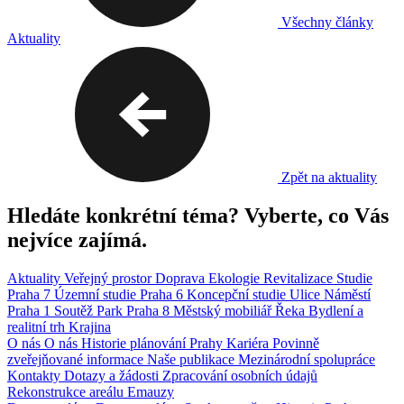
Všechny články
Aktuality
Zpět na aktuality
Hledáte konkrétní téma? Vyberte, co Vás
nejvíce zajímá.
Aktuality
Veřejný prostor
Doprava
Ekologie
Revitalizace
Studie
Praha 7
Územní studie
Praha 6
Koncepční studie
Ulice
Náměstí
Praha 1
Soutěž
Park
Praha 8
Městský mobiliář
Řeka
Bydlení a
realitní trh
Krajina
O nás
O nás
Historie plánování Prahy
Kariéra
Povinně
zveřejňované informace
Naše publikace
Mezinárodní spolupráce
Kontakty
Dotazy a žádosti
Zpracování osobních údajů
Rekonstrukce areálu Emauzy