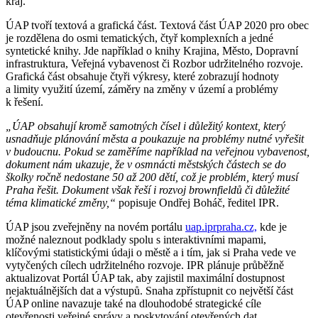
kraj.
ÚAP tvoří textová a grafická část. Textová část ÚAP 2020 pro obec
je rozdělena do osmi tematických, čtyř komplexních a jedné
syntetické knihy. Jde například o knihy Krajina, Město, Dopravní
infrastruktura, Veřejná vybavenost či Rozbor udržitelného rozvoje.
Grafická část obsahuje čtyři výkresy, které zobrazují hodnoty
a limity využití území, záměry na změny v území a problémy
k řešení.
„ÚAP obsahují kromě samotných čísel i důležitý kontext, který
usnadňuje plánování města a poukazuje na problémy nutné vyřešit
v budoucnu. Pokud se zaměříme například na veřejnou vybavenost,
dokument nám ukazuje, že v o
smnácti městských částech se do
školky ročně nedostane 50 až 200 dětí
, což je problém, který musí
Praha řešit
. Dokument však řeší i rozvoj brownfieldů či důležité
téma klimatické změny,“
popisuje Ondřej Boháč, ředitel IPR.
ÚAP jsou zveřejněny na novém portálu
uap.iprpraha.cz,
kde je
možné naleznout podklady spolu s interaktivními mapami,
klíčovými statistickými údaji o městě a i tím, jak si Praha vede ve
vytyčených cílech udržitelného rozvoje. IPR plánuje průběžně
aktualizovat Portál ÚAP tak, aby zajistil maximální dostupnost
nejaktuálnějších dat a výstupů. Snaha zpřístupnit co největší část
ÚAP online navazuje také na dlouhodobé strategické cíle
otevřenosti veřejné správy a poskytování otevřených dat.