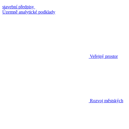
stavební předpisy
Územně analytické podklady
Veřejný prostor
Rozvoj městských