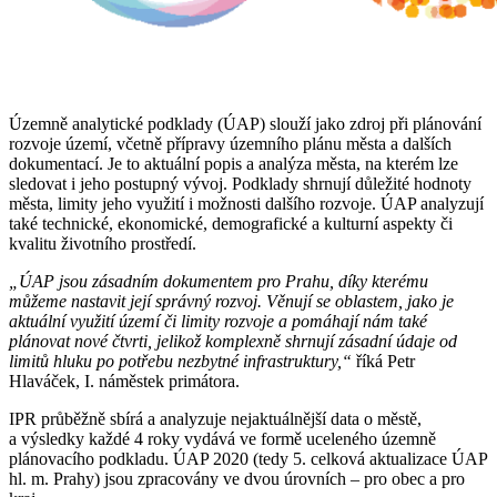
Územně analytické podklady (ÚAP) slouží jako zdroj při plánování
rozvoje území, včetně přípravy územního plánu města a dalších
dokumentací. Je to aktuální popis a analýza města, na kterém lze
sledovat i jeho postupný vývoj. Podklady shrnují důležité hodnoty
města, limity jeho využití i možnosti dalšího rozvoje. ÚAP analyzují
také technické, ekonomické, demografické a kulturní aspekty či
kvalitu životního prostředí.
„ÚAP jsou zásadním dokumentem pro Prahu, díky kterému
můžeme nastavit její správný rozvoj. Věnují se oblastem, jako je
aktuální využití území či limity rozvoje a pomáhají nám také
plánovat nové čtvrti, jelikož komplexně shrnují zásadní údaje od
limitů hluku po potřebu nezbytné infrastruktury,“
říká Petr
Hlaváček, I. náměstek primátora.
IPR průběžně sbírá a analyzuje nejaktuálnější data o městě,
a výsledky každé 4 roky vydává ve formě uceleného územně
plánovacího podkladu. ÚAP 2020 (tedy 5. celková aktualizace ÚAP
hl. m. Prahy) jsou zpracovány ve dvou úrovních – pro obec a pro