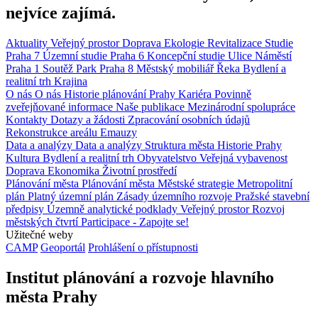
nejvíce zajímá.
Aktuality
Veřejný prostor
Doprava
Ekologie
Revitalizace
Studie
Praha 7
Územní studie
Praha 6
Koncepční studie
Ulice
Náměstí
Praha 1
Soutěž
Park
Praha 8
Městský mobiliář
Řeka
Bydlení a
realitní trh
Krajina
O nás
O nás
Historie plánování Prahy
Kariéra
Povinně
zveřejňované informace
Naše publikace
Mezinárodní spolupráce
Kontakty
Dotazy a žádosti
Zpracování osobních údajů
Rekonstrukce areálu Emauzy
Data a analýzy
Data a analýzy
Struktura města
Historie Prahy
Kultura
Bydlení a realitní trh
Obyvatelstvo
Veřejná vybavenost
Doprava
Ekonomika
Životní prostředí
Plánování města
Plánování města
Městské strategie
Metropolitní
plán
Platný územní plán
Zásady územního rozvoje
Pražské stavební
předpisy
Územně analytické podklady
Veřejný prostor
Rozvoj
městských čtvrtí
Participace - Zapojte se!
Užitečné weby
CAMP
Geoportál
Prohlášení o přístupnosti
Institut plánování a rozvoje hlavního
města Prahy