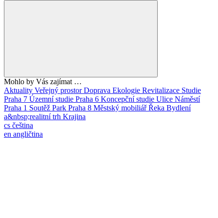
Mohlo by Vás zajímat …
Aktuality
Veřejný prostor
Doprava
Ekologie
Revitalizace
Studie
Praha 7
Územní studie
Praha 6
Koncepční studie
Ulice
Náměstí
Praha 1
Soutěž
Park
Praha 8
Městský mobiliář
Řeka
Bydlení
a&nbsp;realitní trh
Krajina
cs
čeština
en
angličtina