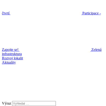
čtvrtí
Participace -
Zapojte se!
Zelená
infrastruktura
Rozvoj lokalit
Aktuality
Výraz