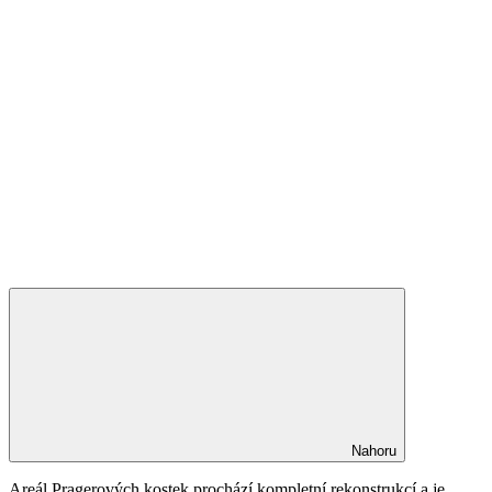
Nahoru
Areál Pragerových kostek prochází kompletní rekonstrukcí a je