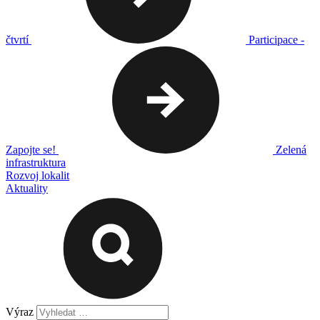
čtvrtí
Participace -
Zapojte se!
Zelená
infrastruktura
Rozvoj lokalit
Aktuality
Výraz