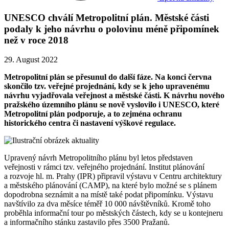
UNESCO chválí Metropolitní plán. Městské části
podaly k jeho návrhu o polovinu méně připomínek
než v roce 2018
29. August 2022
Metropolitní plán se přesunul do další fáze. Na konci června
skončilo tzv. veřejné projednání, kdy se k jeho upravenému
návrhu vyjadřovala veřejnost a městské části. K návrhu nového
pražského územního plánu se nově vyslovilo i UNESCO, které
Metropolitní plán podporuje, a to zejména ochranu
historického centra či nastavení výškové regulace.
Upravený návrh Metropolitního plánu byl letos představen
veřejnosti v rámci tzv. veřejného projednání. Institut plánování
a rozvoje hl. m. Prahy (IPR) připravil výstavu v Centru architektury
a městského plánování (CAMP), na které bylo možné se s plánem
dopodrobna seznámit a na místě také podat připomínku. Výstavu
navštívilo za dva měsíce téměř 10 000 návštěvníků. Kromě toho
proběhla informační tour po městských částech, kdy se u kontejneru
a informačního stánku zastavilo přes 3500 Pražanů.