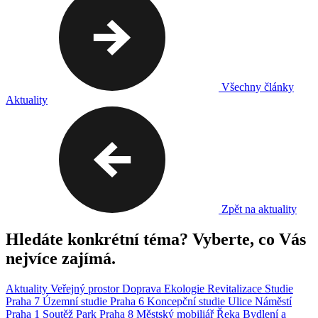
Všechny články
Aktuality
Zpět na aktuality
Hledáte konkrétní téma? Vyberte, co Vás
nejvíce zajímá.
Aktuality
Veřejný prostor
Doprava
Ekologie
Revitalizace
Studie
Praha 7
Územní studie
Praha 6
Koncepční studie
Ulice
Náměstí
Praha 1
Soutěž
Park
Praha 8
Městský mobiliář
Řeka
Bydlení a