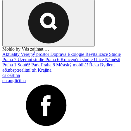
Mohlo by Vás zajímat …
Aktuality
Veřejný prostor
Doprava
Ekologie
Revitalizace
Studie
Praha 7
Územní studie
Praha 6
Koncepční studie
Ulice
Náměstí
Praha 1
Soutěž
Park
Praha 8
Městský mobiliář
Řeka
Bydlení
a&nbsp;realitní trh
Krajina
cs
čeština
en
angličtina