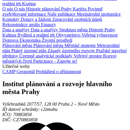
realitní trh
Krajina
O nás
O nás
Historie plánování Prahy
Kariéra
Povinně
zveřejňované informace
Naše publikace
Mezinárodní spolupráce
Kontakty
Dotazy a žádosti
Zpracování osobních údajů
Rekonstrukce areálu Emauzy
Data a analýzy
Data a analýzy
Struktura města
Historie Prahy
Kultura
Bydlení a realitní trh
Obyvatelstvo
Veřejná vybavenost
Doprava
Ekonomika
Životní prostředí
Plánování města
Plánování města
Městské strategie
Metropolitní
plán
Platný územní plán
Zásady územního rozvoje
Pražské stavební
předpisy
Územně analytické podklady
Veřejný prostor
Rozvoj
městských čtvrtí
Participace - Zapojte se!
Užitečné weby
CAMP
Geoportál
Prohlášení o přístupnosti
Institut plánování a rozvoje hlavního
města Prahy
Vyšehradská 2077/57, 128 00 Praha 2 ‒ Nové Město
ID datové schránky: c2zmahu
IČO: 70883858
DIČ: CZ70883858