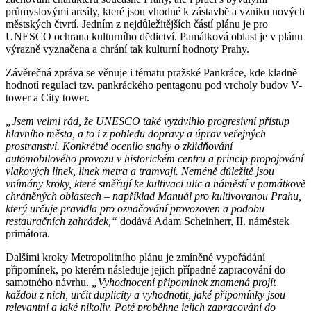
průmyslovými areály, které jsou vhodné k zástavbě a vzniku nových
městských čtvrtí. Jedním z nejdůležitějších částí plánu je pro
UNESCO ochrana kulturního dědictví. Památková oblast je v plánu
výrazně vyznačena a chrání tak kulturní hodnoty Prahy.
Závěrečná zpráva se věnuje i tématu pražské Pankráce, kde kladně
hodnotí regulaci tzv. pankráckého pentagonu pod vrcholy budov V-
tower a City tower.
„Jsem velmi rád, že UNESCO také vyzdvihlo progresivní přístup
hlavního města, a to i z pohledu dopravy a úprav veřejných
prostranství. Konkrétně ocenilo snahy o zklidňování
automobilového provozu v historickém centru a princip propojování
vlakových linek, linek metra a tramvají. Neméně důležitě jsou
vnímány kroky, které směřují ke kultivaci ulic a náměstí v památkově
chráněných oblastech – například Manuál pro kultivovanou Prahu,
který určuje pravidla pro označování provozoven a podobu
restauračních zahrádek,“
dodává Adam Scheinherr, II. náměstek
primátora.
Dalšími kroky Metropolitního plánu je zmíněné vypořádání
připomínek, po kterém následuje jejich případné zapracování do
samotného návrhu.
„Vyhodnocení připomínek znamená projít
každou z nich, určit duplicity a vyhodnotit, jaké připomínky jsou
relevantní a jaké nikoliv. Poté proběhne jejich zapracování do