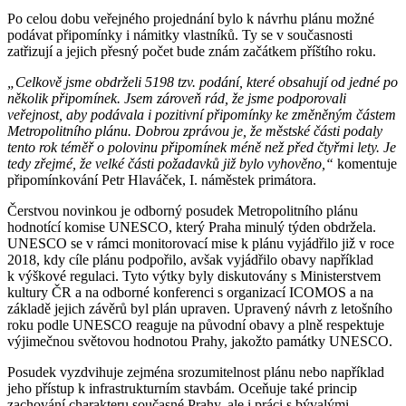
Po celou dobu veřejného projednání bylo k návrhu plánu možné
podávat připomínky i námitky vlastníků. Ty se v současnosti
zatřizují a jejich přesný počet bude znám začátkem příštího roku.
„Celkově jsme obdrželi 5198 tzv. podání, které obsahují od jedné po
několik připomínek. Jsem zároveň rád, že jsme podporovali
veřejnost, aby podávala i pozitivní připomínky ke změněným částem
Metropolitního plánu. Dobrou zprávou je, že městské části podaly
tento rok téměř o polovinu připomínek méně než před čtyřmi lety. Je
tedy zřejmé, že velké části požadavků již bylo vyhověno,“
komentuje
připomínkování Petr Hlaváček, I. náměstek primátora.
Čerstvou novinkou je odborný posudek Metropolitního plánu
hodnotící komise UNESCO, který Praha minulý týden obdržela.
UNESCO se v rámci monitorovací mise k plánu vyjádřilo již v roce
2018, kdy cíle plánu podpořilo, avšak vyjádřilo obavy například
k výškové regulaci. Tyto výtky byly diskutovány s Ministerstvem
kultury ČR a na odborné konferenci s organizací ICOMOS a na
základě jejich závěrů byl plán upraven. Upravený návrh z letošního
roku podle UNESCO reaguje na původní obavy a plně respektuje
výjimečnou světovou hodnotou Prahy, jakožto památky UNESCO.
Posudek vyzdvihuje zejména srozumitelnost plánu nebo například
jeho přístup k infrastrukturním stavbám. Oceňuje také princip
zachování charakteru současné Prahy, ale i práci s bývalými