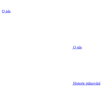
O nás
O nás
Historie plánování