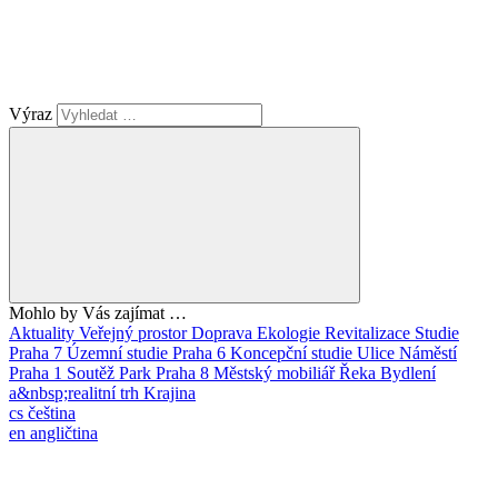
Výraz
Mohlo by Vás zajímat …
Aktuality
Veřejný prostor
Doprava
Ekologie
Revitalizace
Studie
Praha 7
Územní studie
Praha 6
Koncepční studie
Ulice
Náměstí
Praha 1
Soutěž
Park
Praha 8
Městský mobiliář
Řeka
Bydlení
a&nbsp;realitní trh
Krajina
cs
čeština
en
angličtina