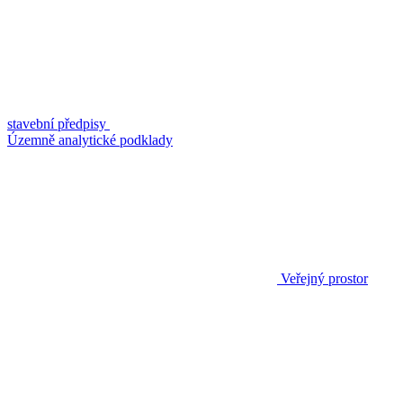
stavební předpisy
Územně analytické podklady
Veřejný prostor