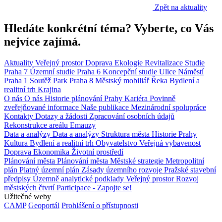
Zpět na aktuality
Hledáte konkrétní téma? Vyberte, co Vás
nejvíce zajímá.
Aktuality
Veřejný prostor
Doprava
Ekologie
Revitalizace
Studie
Praha 7
Územní studie
Praha 6
Koncepční studie
Ulice
Náměstí
Praha 1
Soutěž
Park
Praha 8
Městský mobiliář
Řeka
Bydlení a
realitní trh
Krajina
O nás
O nás
Historie plánování Prahy
Kariéra
Povinně
zveřejňované informace
Naše publikace
Mezinárodní spolupráce
Kontakty
Dotazy a žádosti
Zpracování osobních údajů
Rekonstrukce areálu Emauzy
Data a analýzy
Data a analýzy
Struktura města
Historie Prahy
Kultura
Bydlení a realitní trh
Obyvatelstvo
Veřejná vybavenost
Doprava
Ekonomika
Životní prostředí
Plánování města
Plánování města
Městské strategie
Metropolitní
plán
Platný územní plán
Zásady územního rozvoje
Pražské stavební
předpisy
Územně analytické podklady
Veřejný prostor
Rozvoj
městských čtvrtí
Participace - Zapojte se!
Užitečné weby
CAMP
Geoportál
Prohlášení o přístupnosti