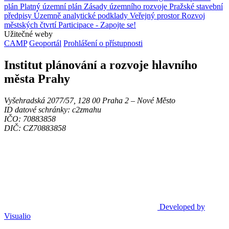
plán
Platný územní plán
Zásady územního rozvoje
Pražské stavební
předpisy
Územně analytické podklady
Veřejný prostor
Rozvoj
městských čtvrtí
Participace - Zapojte se!
Užitečné weby
CAMP
Geoportál
Prohlášení o přístupnosti
Institut plánování a rozvoje hlavního
města Prahy
Vyšehradská 2077/57, 128 00 Praha 2 ‒ Nové Město
ID datové schránky: c2zmahu
IČO: 70883858
DIČ: CZ70883858
Developed by
Visualio