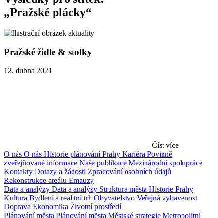
„Pražské plácky“
Pražské židle & stolky
12. dubna 2021
Číst více
O nás
O nás
Historie plánování Prahy
Kariéra
Povinně
zveřejňované informace
Naše publikace
Mezinárodní spolupráce
Kontakty
Dotazy a žádosti
Zpracování osobních údajů
Rekonstrukce areálu Emauzy
Data a analýzy
Data a analýzy
Struktura města
Historie Prahy
Kultura
Bydlení a realitní trh
Obyvatelstvo
Veřejná vybavenost
Doprava
Ekonomika
Životní prostředí
Plánování města
Plánování města
Městské strategie
Metropolitní