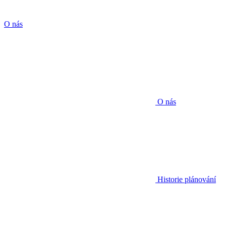
O nás
O nás
Historie plánování