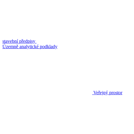
stavební předpisy
Územně analytické podklady
Veřejný prostor