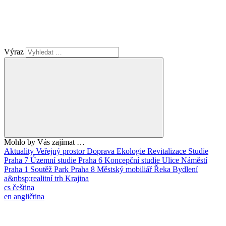
Výraz
Mohlo by Vás zajímat …
Aktuality
Veřejný prostor
Doprava
Ekologie
Revitalizace
Studie
Praha 7
Územní studie
Praha 6
Koncepční studie
Ulice
Náměstí
Praha 1
Soutěž
Park
Praha 8
Městský mobiliář
Řeka
Bydlení
a&nbsp;realitní trh
Krajina
cs
čeština
en
angličtina