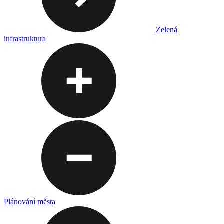
Zelená
infrastruktura
Plánování města