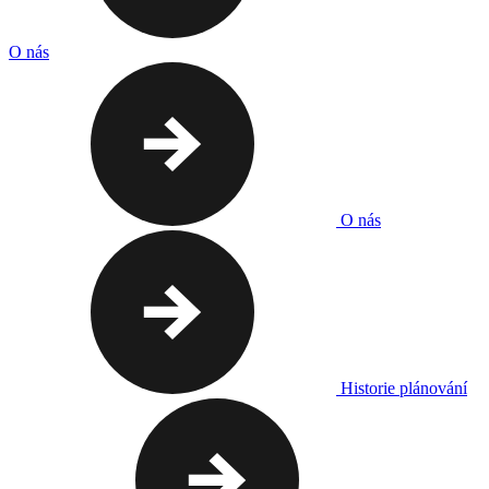
O nás
O nás
Historie plánování