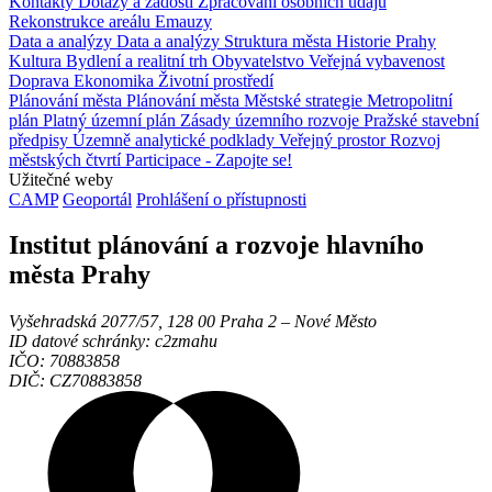
Kontakty
Dotazy a žádosti
Zpracování osobních údajů
Rekonstrukce areálu Emauzy
Data a analýzy
Data a analýzy
Struktura města
Historie Prahy
Kultura
Bydlení a realitní trh
Obyvatelstvo
Veřejná vybavenost
Doprava
Ekonomika
Životní prostředí
Plánování města
Plánování města
Městské strategie
Metropolitní
plán
Platný územní plán
Zásady územního rozvoje
Pražské stavební
předpisy
Územně analytické podklady
Veřejný prostor
Rozvoj
městských čtvrtí
Participace - Zapojte se!
Užitečné weby
CAMP
Geoportál
Prohlášení o přístupnosti
Institut plánování a rozvoje hlavního
města Prahy
Vyšehradská 2077/57, 128 00 Praha 2 ‒ Nové Město
ID datové schránky: c2zmahu
IČO: 70883858
DIČ: CZ70883858