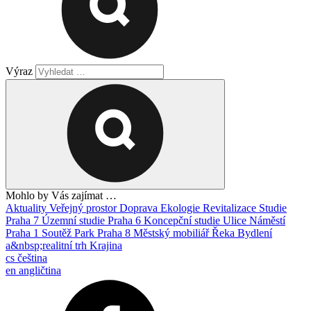
Výraz
Mohlo by Vás zajímat …
Aktuality
Veřejný prostor
Doprava
Ekologie
Revitalizace
Studie
Praha 7
Územní studie
Praha 6
Koncepční studie
Ulice
Náměstí
Praha 1
Soutěž
Park
Praha 8
Městský mobiliář
Řeka
Bydlení
a&nbsp;realitní trh
Krajina
cs
čeština
en
angličtina