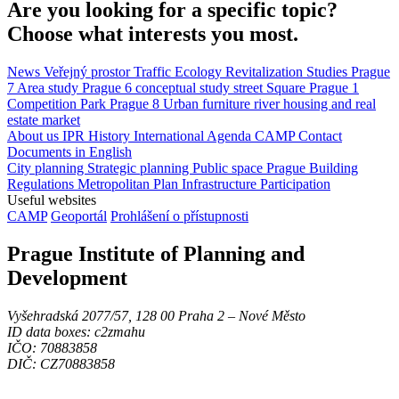
Are you looking for a specific topic?
Choose what interests you most.
News
Veřejný prostor
Traffic
Ecology
Revitalization
Studies
Prague
7
Area study
Prague 6
conceptual study
street
Square
Prague 1
Competition
Park
Prague 8
Urban furniture
river
housing and real
estate market
About us
IPR
History
International Agenda
CAMP
Contact
Documents in English
City planning
Strategic planning
Public space
Prague Building
Regulations
Metropolitan Plan
Infrastructure
Participation
Useful websites
CAMP
Geoportál
Prohlášení o přístupnosti
Prague Institute of Planning and
Development
Vyšehradská 2077/57, 128 00 Praha 2 ‒ Nové Město
ID data boxes: c2zmahu
IČO: 70883858
DIČ: CZ70883858