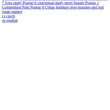
7
Area study
Prague 6
conceptual study
street
Square
Prague 1
Competition
Park
Prague 8
Urban furniture
river
housing and real
estate market
cs
czech
en
english