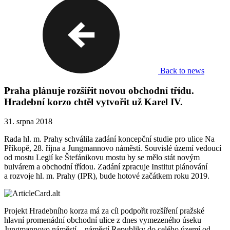
Back to news
Praha plánuje rozšířit novou obchodní třídu.
Hradební korzo chtěl vytvořit už Karel IV.
31. srpna 2018
Rada hl. m. Prahy schválila zadání koncepční studie pro ulice Na
Příkopě, 28. října a Jungmannovo náměstí. Souvislé území vedoucí
od mostu Legií ke Štefánikovu mostu by se mělo stát novým
bulvárem a obchodní třídou. Zadání zpracuje Institut plánování
a rozvoje hl. m. Prahy (IPR), bude hotové začátkem roku 2019.
Projekt Hradebního korza má za cíl podpořit rozšíření pražské
hlavní promenádní obchodní ulice z dnes vymezeného úseku
Jungmannovo náměstí – náměstí Republiky do celého území od