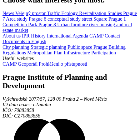
Choose what interests you most.
News
Veřejný prostor
Traffic
Ecology
Revitalization
Studies
Prague
7
Area study
Prague 6
conceptual study
street
Square
Prague 1
Competition
Park
Prague 8
Urban furniture
river
housing and real
estate market
About us
IPR
History
International Agenda
CAMP
Contact
Documents in English
City planning
Strategic planning
Public space
Prague Building
Regulations
Metropolitan Plan
Infrastructure
Participation
Useful websites
CAMP
Geoportál
Prohlášení o přístupnosti
Prague Institute of Planning and
Development
Vyšehradská 2077/57, 128 00 Praha 2 ‒ Nové Město
ID data boxes: c2zmahu
IČO: 70883858
DIČ: CZ70883858