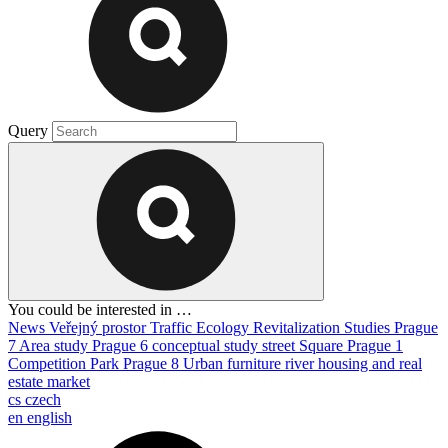
Query
You could be interested in …
News
Veřejný prostor
Traffic
Ecology
Revitalization
Studies
Prague
7
Area study
Prague 6
conceptual study
street
Square
Prague 1
Competition
Park
Prague 8
Urban furniture
river
housing and real
estate market
cs
czech
en
english