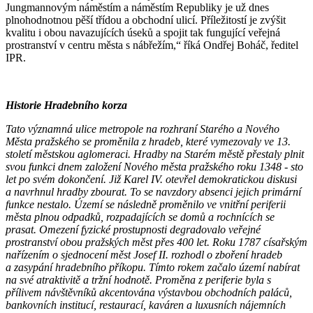
Jungmannovým náměstím a náměstím Republiky je už dnes
plnohodnotnou pěší třídou a obchodní ulicí. Příležitostí je zvýšit
kvalitu i obou navazujících úseků a spojit tak fungující veřejná
prostranství v centru města s nábřežím,“ říká Ondřej Boháč, ředitel
IPR.
Historie Hradebního korza
Tato významná ulice metropole na rozhraní Starého a Nového
Města pražského se proměnila z hradeb, které vymezovaly ve 13.
století městskou aglomeraci. Hradby na Starém městě přestaly plnit
svou funkci dnem založení Nového města pražského roku 1348 - sto
let po svém dokončení. Již Karel IV. otevřel demokratickou diskusi
a navrhnul hradby zbourat. To se navzdory absenci jejich primární
funkce nestalo. Území se následně proměnilo ve vnitřní periferii
města plnou odpadků, rozpadajících se domů a rochnících se
prasat. Omezení fyzické prostupnosti degradovalo veřejné
prostranství obou pražských měst přes 400 let. Roku 1787 císařským
nařízením o sjednocení měst Josef II. rozhodl o zboření hradeb
a zasypání hradebního příkopu. Tímto rokem začalo území nabírat
na své atraktivitě a tržní hodnotě. Proměna z periferie byla s
přílivem návštěvníků akcentována výstavbou obchodních paláců,
bankovních institucí, restaurací, kaváren a luxusních nájemních