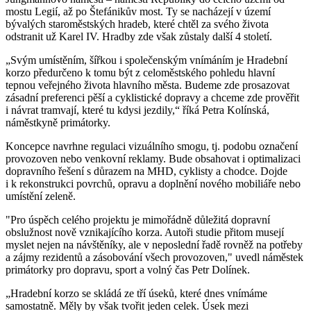
mostu Legií, až po Štefánikův most. Ty se nacházejí v území
bývalých staroměstských hradeb, které chtěl za svého života
odstranit už Karel IV. Hradby zde však zůstaly další 4 století.
„Svým umístěním, šířkou i společenským vnímáním je Hradební
korzo předurčeno k tomu být z celoměstského pohledu hlavní
tepnou veřejného života hlavního města. Budeme zde prosazovat
zásadní preferenci pěší a cyklistické dopravy a chceme zde prověřit
i návrat tramvají, které tu kdysi jezdily,“ říká Petra Kolínská,
náměstkyně primátorky.
Koncepce navrhne regulaci vizuálního smogu, tj. podobu označení
provozoven nebo venkovní reklamy. Bude obsahovat i optimalizaci
dopravního řešení s důrazem na MHD, cyklisty a chodce. Dojde
i k rekonstrukci povrchů, opravu a doplnění nového mobiliáře nebo
umístění zeleně.
"Pro úspěch celého projektu je mimořádně důležitá dopravní
obslužnost nově vznikajícího korza. Autoři studie přitom musejí
myslet nejen na návštěníky, ale v neposlední řadě rovněž na potřeby
a zájmy rezidentů a zásobování všech provozoven," uvedl náměstek
primátorky pro dopravu, sport a volný čas Petr Dolínek.
„Hradební korzo se skládá ze tří úseků, které dnes vnímáme
samostatně. Měly by však tvořit jeden celek. Úsek mezi