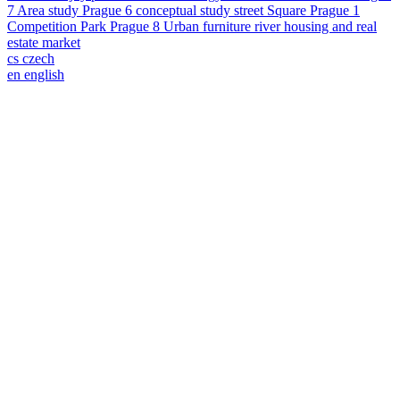
7
Area study
Prague 6
conceptual study
street
Square
Prague 1
Competition
Park
Prague 8
Urban furniture
river
housing and real
estate market
cs
czech
en
english