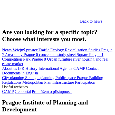
Back to news
Are you looking for a specific topic?
Choose what interests you most.
News
Veřejný prostor
Traffic
Ecology
Revitalization
Studies
Prague
7
Area study
Prague 6
conceptual study
street
Square
Prague 1
Competition
Park
Prague 8
Urban furniture
river
housing and real
estate market
About us
IPR
History
International Agenda
CAMP
Contact
Documents in English
City planning
Strategic planning
Public space
Prague Building
Regulations
Metropolitan Plan
Infrastructure
Participation
Useful websites
CAMP
Geoportál
Prohlášení o přístupnosti
Prague Institute of Planning and
Development