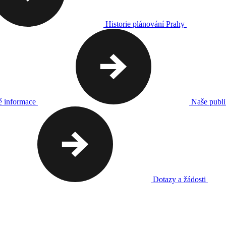
Historie plánování Prahy
é informace
Naše publ
Dotazy a žádosti