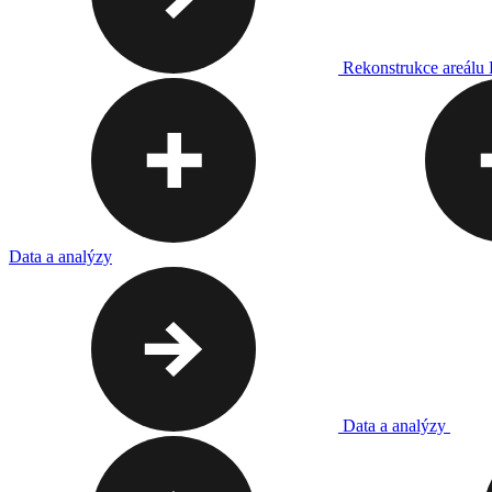
Rekonstrukce areálu
Data a analýzy
Data a analýzy