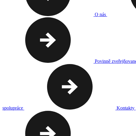
O nás
Povinně zveřejňovan
spolupráce
Kontakty