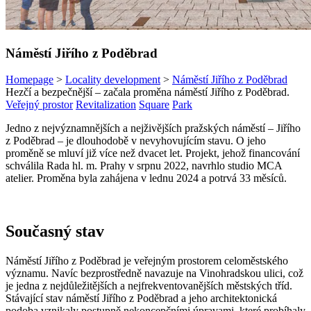
Náměstí Jiřího z Poděbrad
Homepage
>
Locality development
>
Náměstí Jiřího z Poděbrad
Hezčí a bezpečnější – začala proměna náměstí Jiřího z Poděbrad.
Veřejný prostor
Revitalization
Square
Park
Jedno z nejvýznamnějších a nejživějších pražských náměstí – Jiřího
z Poděbrad – je dlouhodobě v nevyhovujícím stavu. O jeho
proměně se mluví již více než dvacet let. Projekt, jehož financování
schválila Rada hl. m. Prahy v srpnu 2022, navrhlo studio MCA
atelier. Proměna byla zahájena v lednu 2024 a potrvá 33 měsíců.
Současný stav
Náměstí Jiřího z Poděbrad je veřejným prostorem celoměstského
významu. Navíc bezprostředně navazuje na Vinohradskou ulici, což
je jedna z nejdůležitějších a nejfrekventovanějších městských tříd.
Stávající stav náměstí Jiřího z Poděbrad a jeho architektonická
podoba vznikaly postupně nekoncepčními úpravami, které probíhaly