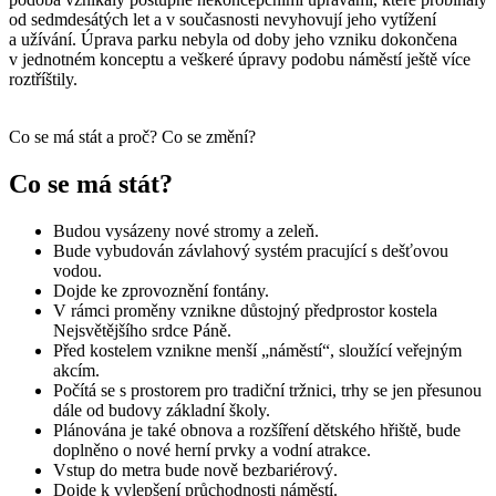
od sedmdesátých let a v současnosti nevyhovují jeho vytížení
a užívání. Úprava parku nebyla od doby jeho vzniku dokončena
v jednotném konceptu a veškeré úpravy podobu náměstí ještě více
roztříštily.
Co se má stát a proč? Co se změní?
Co se má stát?
Budou vysázeny nové stromy a zeleň.
Bude vybudován závlahový systém pracující s dešťovou
vodou.
Dojde ke zprovoznění fontány.
V rámci proměny vznikne důstojný předprostor kostela
Nejsvětějšího srdce Páně.
Před kostelem vznikne menší „náměstí“, sloužící veřejným
akcím.
Počítá se s prostorem pro tradiční tržnici, trhy se jen přesunou
dále od budovy základní školy.
Plánována je také obnova a rozšíření dětského hřiště, bude
doplněno o nové herní prvky a vodní atrakce.
Vstup do metra bude nově bezbariérový.
Dojde k vylepšení průchodnosti náměstí.