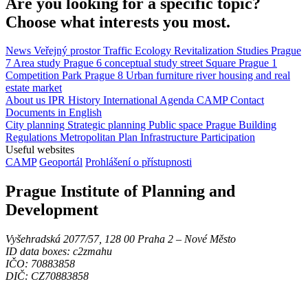
Are you looking for a specific topic?
Choose what interests you most.
News
Veřejný prostor
Traffic
Ecology
Revitalization
Studies
Prague
7
Area study
Prague 6
conceptual study
street
Square
Prague 1
Competition
Park
Prague 8
Urban furniture
river
housing and real
estate market
About us
IPR
History
International Agenda
CAMP
Contact
Documents in English
City planning
Strategic planning
Public space
Prague Building
Regulations
Metropolitan Plan
Infrastructure
Participation
Useful websites
CAMP
Geoportál
Prohlášení o přístupnosti
Prague Institute of Planning and
Development
Vyšehradská 2077/57, 128 00 Praha 2 ‒ Nové Město
ID data boxes: c2zmahu
IČO: 70883858
DIČ: CZ70883858