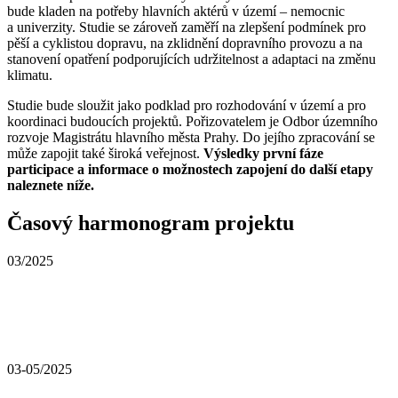
bude kladen na potřeby hlavních aktérů v území – nemocnic
a univerzity. Studie se zároveň zaměří na zlepšení podmínek pro
pěší a cyklistou dopravu, na zklidnění dopravního provozu a na
stanovení opatření podporujících udržitelnost a adaptaci na změnu
klimatu.
Studie bude sloužit jako podklad pro rozhodování v území a pro
koordinaci budoucích projektů. Pořizovatelem je Odbor územního
rozvoje Magistrátu hlavního města Prahy. Do jejího zpracování se
může zapojit také široká veřejnost.
Výsledky první fáze
participace a informace o možnostech zapojení do další etapy
naleznete níže.
Časový harmonogram projektu
03/2025
03-05/2025