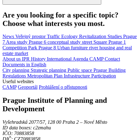
Are you looking for a specific topic?
Choose what interests you most.
News
Veřejný prostor
Traffic
Ecology
Revitalization
Studies
Prague
7
Area study
Prague 6
conceptual study
street
Square
Prague 1
Competition
Park
Prague 8
Urban furniture
river
housing and real
estate market
About us
IPR
History
International Agenda
CAMP
Contact
Documents in English
City planning
Strategic planning
Public space
Prague Building
Regulations
Metropolitan Plan
Infrastructure
Participation
Useful websites
CAMP
Geoportál
Prohlášení o přístupnosti
Prague Institute of Planning and
Development
Vyšehradská 2077/57, 128 00 Praha 2 ‒ Nové Město
ID data boxes: c2zmahu
IČO: 70883858
DIČ: CZ70883858