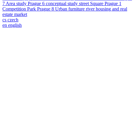
7
Area study
Prague 6
conceptual study
street
Square
Prague 1
Competition
Park
Prague 8
Urban furniture
river
housing and real
estate market
cs
czech
en
english