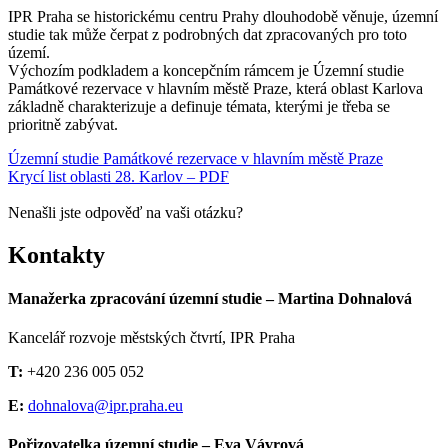
IPR Praha se historickému centru Prahy dlouhodobě věnuje, územní
studie tak může čerpat z podrobných dat zpracovaných pro toto
území.
Výchozím podkladem a koncepčním rámcem je Územní studie
Památkové rezervace v hlavním městě Praze, která oblast Karlova
základně charakterizuje a definuje témata, kterými je třeba se
prioritně zabývat.
Územní studie Památkové rezervace v hlavním městě Praze
Krycí list oblasti 28. Karlov – PDF
Nenašli jste odpověď na vaši otázku?
Kontakty
Manažerka zpracování územní studie – Martina Dohnalová
Kancelář rozvoje městských čtvrtí, IPR Praha
T:
+420 236 005 052
E:
dohnalova@ipr.praha.eu
Pořizovatelka územní studie – Eva Vávrová