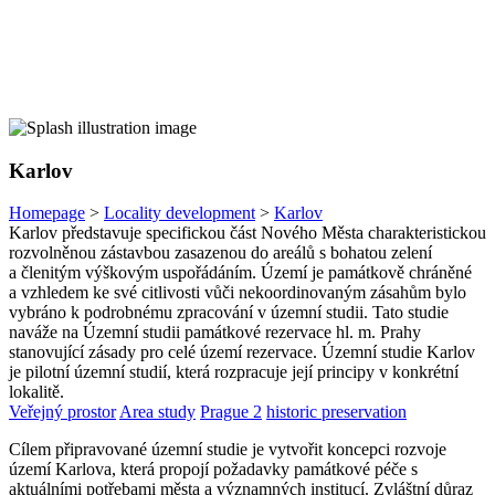
Karlov
Homepage
>
Locality development
>
Karlov
Karlov představuje specifickou část Nového Města charakteristickou
rozvolněnou zástavbou zasazenou do areálů s bohatou zelení
a členitým výškovým uspořádáním. Území je památkově chráněné
a vzhledem ke své citlivosti vůči nekoordinovaným zásahům bylo
vybráno k podrobnému zpracování v územní studii. Tato studie
naváže na Územní studii památkové rezervace hl. m. Prahy
stanovující zásady pro celé území rezervace. Územní studie Karlov
je pilotní územní studií, která rozpracuje její principy v konkrétní
lokalitě.
Veřejný prostor
Area study
Prague 2
historic preservation
Cílem připravované územní studie je vytvořit koncepci rozvoje
území Karlova, která propojí požadavky památkové péče s
aktuálními potřebami města a významných institucí. Zvláštní důraz