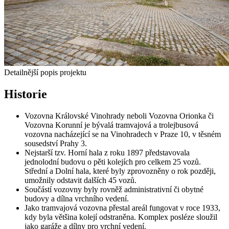
Detailnější popis projektu
Historie
Vozovna Královské Vinohrady neboli Vozovna Orionka či
Vozovna Korunní je bývalá tramvajová a trolejbusová
vozovna nacházející se na Vinohradech v Praze 10, v těsném
sousedství Prahy 3.
Nejstarší tzv. Horní hala z roku 1897 představovala
jednolodní budovu o pěti kolejích pro celkem 25 vozů.
Střední a Dolní hala, které byly zprovozněny o rok později,
umožnily odstavit dalších 45 vozů.
Součástí vozovny byly rovněž administrativní či obytné
budovy a dílna vrchního vedení.
Jako tramvajová vozovna přestal areál fungovat v roce 1933,
kdy byla většina kolejí odstraněna. Komplex posléze sloužil
jako garáže a dílny pro vrchní vedení.