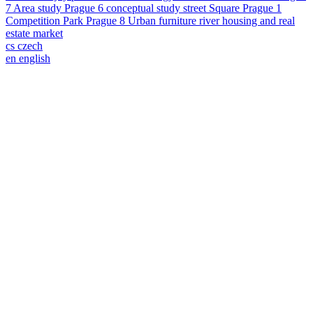
7
Area study
Prague 6
conceptual study
street
Square
Prague 1
Competition
Park
Prague 8
Urban furniture
river
housing and real
estate market
cs
czech
en
english