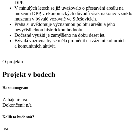
DPP.
V minulých letech se již uvažovalo o přestavění areálu na
muzeum DPP, z ekonomických důvodů však nakonec vzniklo
muzeum v bývalé vozovně ve Střešovicích.
Praha si uvědomuje významnou polohu areálu a jeho
nevyčíslitelnou historickou hodnotu.
Dočasné využití je zamýšleno na dobu deset let.
Bývalá vozovna by se měla proměnit na zázemí kulturních
a komunitních aktivit.
O projektu
Projekt v bodech
Harmonogram
Zahájení: n/a
Dokončení: n/a
Kolik to bude stát?
n/a