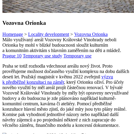
Vozovna Orionka
Homepage
>
Locality development
>
Vozovna Orionka
Málo využívaný areál Vozovny Královské Vinohrady neboli
Orionka by mohl v blízké budoucnosti sloužit kulturním
a komunitním aktivitám s hlavním zaměřením na děti a mládež.
Prague 10
Temporary use study
Temporary use
Praha se totiž rozhodla vdechnout areálu nový život. Proto
prověřujeme možnost dočasného využití komplexu na dobu dalších
deseti let. Pražský magistrát v květnu 2022 zveřejnil
výzvu
k předběžné konzultaci na záměr
, který Orionku oživí. Pro účely
nového využití by měl areál projít částečnou renovací. V bývalé
Vozovně Královské Vinohrady by měly být opraveny nevyužívané
budovy a do budoucna je zde plánováno například kulturně-
komunitní centrum, kavárna či ateliéry. Pomocí předběžné
konzultace hlavní město zjistí, do jaké míry jsou tyto plány reálné.
Komise pak vyhodnotí jednotlivé názory nebo například další
návrhy zájemců a po projednání některé z nich zapracuje do
věcného záměru, finančního modelu a koncesní dokumentace.