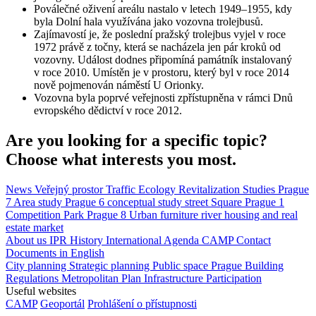
Poválečné oživení areálu nastalo v letech 1949–1955, kdy
byla Dolní hala využívána jako vozovna trolejbusů.
Zajímavostí je, že poslední pražský trolejbus vyjel v roce
1972 právě z točny, která se nacházela jen pár kroků od
vozovny. Událost dodnes připomíná památník instalovaný
v roce 2010. Umístěn je v prostoru, který byl v roce 2014
nově pojmenován náměstí U Orionky.
Vozovna byla poprvé veřejnosti zpřístupněna v rámci Dnů
evropského dědictví v roce 2012.
Are you looking for a specific topic?
Choose what interests you most.
News
Veřejný prostor
Traffic
Ecology
Revitalization
Studies
Prague
7
Area study
Prague 6
conceptual study
street
Square
Prague 1
Competition
Park
Prague 8
Urban furniture
river
housing and real
estate market
About us
IPR
History
International Agenda
CAMP
Contact
Documents in English
City planning
Strategic planning
Public space
Prague Building
Regulations
Metropolitan Plan
Infrastructure
Participation
Useful websites
CAMP
Geoportál
Prohlášení o přístupnosti