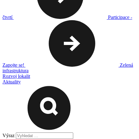
čtvrtí
Participace -
Zapojte se!
Zelená
infrastruktura
Rozvoj lokalit
Aktuality
Výraz