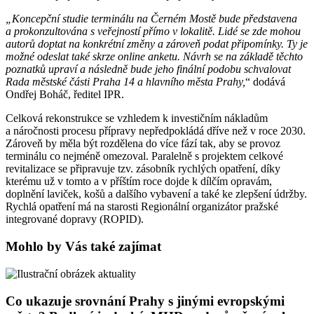
„Koncepční studie terminálu na Černém Mostě bude představena
a prokonzultována s veřejností přímo v lokalitě. Lidé se zde mohou
autorů doptat na konkrétní změny a zároveň podat připomínky. Ty je
možné odeslat také skrze online anketu. Návrh se na základě těchto
poznatků upraví a následně bude jeho finální podobu schvalovat
Rada městské části Praha 14 a hlavního města Prahy,
“ dodává
Ondřej Boháč, ředitel IPR.
Celková rekonstrukce se vzhledem k investičním nákladům
a náročnosti procesu přípravy nepředpokládá dříve než v roce 2030.
Zároveň by měla být rozdělena do více fází tak, aby se provoz
terminálu co nejméně omezoval. Paralelně s projektem celkové
revitalizace se připravuje tzv. zásobník rychlých opatření, díky
kterému už v tomto a v příštím roce dojde k dílčím opravám,
doplnění laviček, košů a dalšího vybavení a také ke zlepšení údržby.
Rychlá opatření má na starosti Regionální organizátor pražské
integrované dopravy (ROPID).
Mohlo by Vás také zajímat
Co ukazuje srovnání Prahy s jinými evropskými