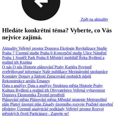
Zpět na aktuality
Hledáte konkrétní téma? Vyberte, co Vás
nejvíce zajímá.
Aktuality
Veřejný prostor
Doprava
Ekologie
Revitalizace
Studie
Praha 7
Územní studie
Praha 6
Koncepční studie
Ulice
Náměstí
Praha 1
Soutěž
Park
Praha 8
Městský mobiliář
Řeka
Bydlení a
realitní trh
Krajina
O nás
O nás
Historie plánování Prahy
Kariéra
Povinně
zveřejňované informace
Naše publikace
Mezinárodní spolupráce
Kontakty
Dotazy a žádosti
Zpracování osobních údajů
Rekonstrukce areálu Emauzy
Data a analýzy
Data a analýzy
Struktura města
Historie Prahy
Kultura
Bydlení a realitní trh
Obyvatelstvo
Veřejná vybavenost
Doprava
Ekonomika
Životní prostředí
Plánování města
Plánování města
Městské strategie
Metropolitní
plán
Platný územní plán
Zásady územního rozvoje
Pražské stavební
předpisy
Územně analytické podklady
Veřejný prostor
Rozvoj
městských čtvrtí
Participace - Zapojte se!