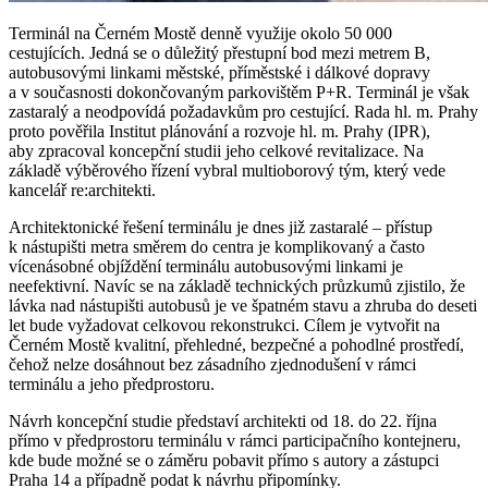
Terminál na Černém Mostě denně využije okolo 50 000
cestujících. Jedná se o důležitý přestupní bod mezi metrem B,
autobusovými linkami městské, příměstské i dálkové dopravy
a v současnosti dokončovaným parkovištěm P+R. Terminál je však
zastaralý a neodpovídá požadavkům pro cestující. Rada hl. m. Prahy
proto pověřila Institut plánování a rozvoje hl. m. Prahy (IPR),
aby zpracoval koncepční studii jeho celkové revitalizace. Na
základě výběrového řízení vybral multioborový tým, který vede
kancelář re:architekti.
Architektonické řešení terminálu je dnes již zastaralé – přístup
k nástupišti metra směrem do centra je komplikovaný a často
vícenásobné objíždění terminálu autobusovými linkami je
neefektivní. Navíc se na základě technických průzkumů zjistilo, že
lávka nad nástupišti autobusů je ve špatném stavu a zhruba do deseti
let bude vyžadovat celkovou rekonstrukci. Cílem je vytvořit na
Černém Mostě kvalitní, přehledné, bezpečné a pohodlné prostředí,
čehož nelze dosáhnout bez zásadního zjednodušení v rámci
terminálu a jeho předprostoru.
Návrh koncepční studie představí architekti od 18. do 22. října
přímo v předprostoru terminálu v rámci participačního kontejneru,
kde bude možné se o záměru pobavit přímo s autory a zástupci
Praha 14 a případně podat k návrhu připomínky.