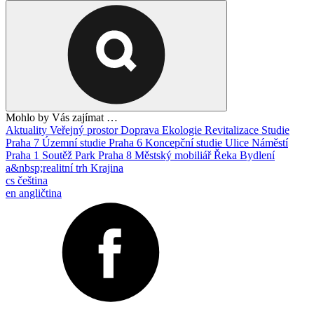
Mohlo by Vás zajímat …
Aktuality
Veřejný prostor
Doprava
Ekologie
Revitalizace
Studie
Praha 7
Územní studie
Praha 6
Koncepční studie
Ulice
Náměstí
Praha 1
Soutěž
Park
Praha 8
Městský mobiliář
Řeka
Bydlení
a&nbsp;realitní trh
Krajina
cs
čeština
en
angličtina