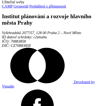
Užitečné weby
CAMP
Geoportál
Prohlášení o přístupnosti
Institut plánování a rozvoje hlavního
města Prahy
Vyšehradská 2077/57, 128 00 Praha 2 ‒ Nové Město
ID datové schránky: c2zmahu
IČO: 70883858
DIČ: CZ70883858
Developed by
Visualio