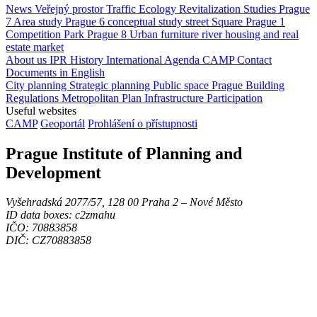
News
Veřejný prostor
Traffic
Ecology
Revitalization
Studies
Prague
7
Area study
Prague 6
conceptual study
street
Square
Prague 1
Competition
Park
Prague 8
Urban furniture
river
housing and real
estate market
About us
IPR
History
International Agenda
CAMP
Contact
Documents in English
City planning
Strategic planning
Public space
Prague Building
Regulations
Metropolitan Plan
Infrastructure
Participation
Useful websites
CAMP
Geoportál
Prohlášení o přístupnosti
Prague Institute of Planning and
Development
Vyšehradská 2077/57, 128 00 Praha 2 ‒ Nové Město
ID data boxes: c2zmahu
IČO: 70883858
DIČ: CZ70883858