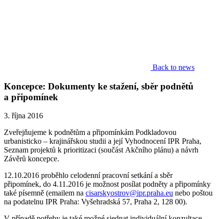
Back to news
Koncepce: Dokumenty ke stažení, sběr podnětů
a připomínek
3. října 2016
Zveřejňujeme k podnětům a připomínkám Podkladovou
urbanisticko – krajinářskou studii a její Vyhodnocení IPR Praha,
Seznam projektů k prioritizaci (součást Akčního plánu) a návrh
Závěrů koncepce.
12.10.2016 proběhlo celodenní pracovní setkání a sběr
připomínek,
do 4.11.2016 je možnost posílat podněty a připomínky
také písemně
(emailem na
cisarskyostrov@ipr.praha.eu
nebo poštou
na podatelnu IPR Praha: Vyšehradská 57, Praha 2, 128 00).
V případě potřeby je také možné sjednat individuální konzultace