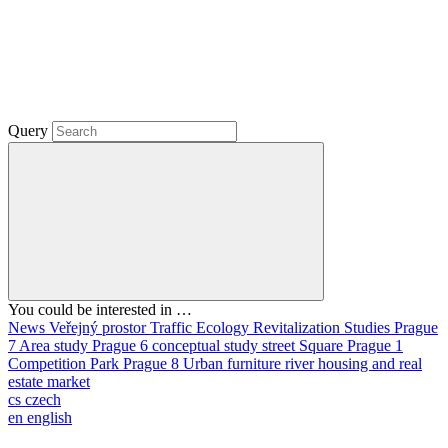
Query
You could be interested in …
News
Veřejný prostor
Traffic
Ecology
Revitalization
Studies
Prague
7
Area study
Prague 6
conceptual study
street
Square
Prague 1
Competition
Park
Prague 8
Urban furniture
river
housing and real
estate market
cs
czech
en
english