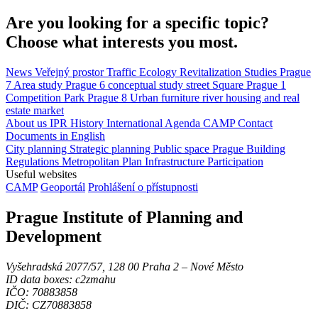
Are you looking for a specific topic?
Choose what interests you most.
News
Veřejný prostor
Traffic
Ecology
Revitalization
Studies
Prague
7
Area study
Prague 6
conceptual study
street
Square
Prague 1
Competition
Park
Prague 8
Urban furniture
river
housing and real
estate market
About us
IPR
History
International Agenda
CAMP
Contact
Documents in English
City planning
Strategic planning
Public space
Prague Building
Regulations
Metropolitan Plan
Infrastructure
Participation
Useful websites
CAMP
Geoportál
Prohlášení o přístupnosti
Prague Institute of Planning and
Development
Vyšehradská 2077/57, 128 00 Praha 2 ‒ Nové Město
ID data boxes: c2zmahu
IČO: 70883858
DIČ: CZ70883858