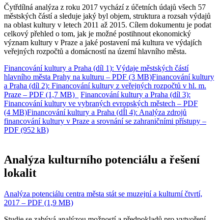
Čytřdílná analýza z roku 2017 vychází z účetních údajů všech 57
městských částí a sleduje jaký byl objem, struktura a rozsah výdajů
na oblast kultury v letech 2011 až 2015. Cílem dokumentu je podat
celkový přehled o tom, jak je možné postihnout ekonomický
význam kultury v Praze a jaké postavení má kultura ve výdajích
veřejných rozpočtů a domácností na území hlavního města.
Financování kultury a Praha (díl 1): Výdaje městských částí
hlavního města Prahy na kulturu – PDF (3 MB)
Financování kultury
a Praha (díl 2): Financování kultury z veřejných rozpočtů v hl. m.
Praze – PDF (1,7 MB)
Financování kultury a Praha (díl 3):
Financování kultury ve vybraných evropských městech – PDF
(4 MB)
Financování kultury a Praha (dÍl 4): Analýza zdrojů
financování kultury v Praze a srovnání se zahraničními přístupy –
PDF (952 kB)
Analýza kulturního potenciálu a řešení
lokalit
Analýza potenciálu centra města stát se muzejní a kulturní čtvrtí,
2017 – PDF (1,9 MB)
Studie se zabývá analýzou možností a předpokladů pro vytvoření