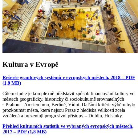
Kultura v Evropě
Rešerše grantových systémů v evropských městech, 2018 – PDF
(1,9 MB)
Cílem studie je komplexně představit způsob financování kultury ve
městech geograficky, historicky či sociokulturně srovnatelných
s Prahou – Amsterdamu, Berlíně, Vídni. Dalšími kritérii výběru bylo
prozkoumat města, která nejsou Praze z hlediska velikosti zcela
vzdálená a prezentují progresivní přístupy – Dublin, Helsinky.
Přehled kulturních statistik ve vybraných evropských městech,
2017 – PDF (1,8 MB)