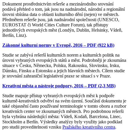
Dokument prostřednictvím rešerše a mezinárodního srovnání
podává přehled o tom, jak jsou na nadnárodní, národní a regionální
úrovni sbírána data o oblasti kulturního dění (nejen) ve městech.
Předmětem rešerše jsou, jak nadnárodní společnosti (UNESCO,
EUROSTAT či World Cities Culture Forum), tak přístupy
jednotlivých evropských měst (Londýn, Dublin, Helsinky, Vídeň,
Berlín, Linz).
Zákonné kulturní normy v Evropě, 2016 – PDF (922 kB)
Studie se zabývá rešerší kulturních norem a kulturních politik na
úrovni vybraných evropských států a měst. Podrobněji je zkoumána
situace v Česku, Německu, Polsku, Rakousku, Slovinsku, Irsku,
Dánsku, Finsku a Estonsku a jejich hlavních městech. Cílem studie
je srovnání zahraniční legislativní praxe se situací s v Praze.
Kreativní města a nástroje podpory, 2016 – PDF (2,3 MB)
Studie mapuje přístup vybraných evropských měst k podpoře
kulturně-kreativních odvětví na svém území. Součástí dokumentu je
také objasnění často používané terminologie v tomto oboru a rozbor
kreativních center ve zkoumaných městech. Pro podrobnou rešerši
byla vybrána následující města: Vídeň, Kodaň, Barcelona, Linec,
Stockholm a Berlín. Výsledky analýzy byly využity jako podklad
pro studii proveditelnosti vzniku
Pražského kreativního centra
.