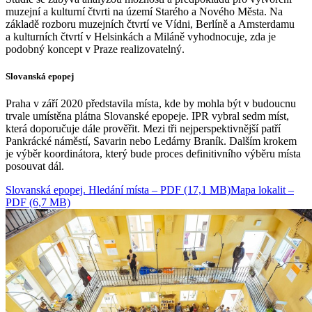
muzejní a kulturní čtvrti na území Starého a Nového Města. Na
základě rozboru muzejních čtvrtí ve Vídni, Berlíně a Amsterdamu
a kulturních čtvrtí v Helsinkách a Miláně vyhodnocuje, zda je
podobný koncept v Praze realizovatelný.
Slovanská epopej
Praha v září 2020 představila místa, kde by mohla být v budoucnu
trvale umístěna plátna Slovanské epopeje. IPR vybral sedm míst,
která doporučuje dále prověřit. Mezi tři nejperspektivnější patří
Pankrácké náměstí, Savarin nebo Ledárny Braník. Dalším krokem
je výběr koordinátora, který bude proces definitivního výběru místa
posouvat dál.
Slovanská epopej. Hledání místa – PDF (17,1 MB)
Mapa lokalit –
PDF (6,7 MB)