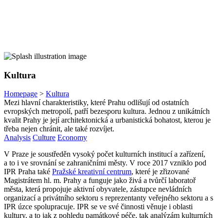
Kultura
Homepage
>
Kultura
Mezi hlavní charakteristiky, které Prahu odlišují od ostatních
evropských metropolí, patří bezesporu kultura. Jednou z unikátních
kvalit Prahy je její architektonická a urbanistická bohatost, kterou je
třeba nejen chránit, ale také rozvíjet.
Analysis
Culture
Economy
V Praze je soustředěn vysoký počet kulturních institucí a zařízení,
a to i ve srovnání se zahraničními městy. V roce 2017 vzniklo pod
IPR Praha také
Pražské kreativní centrum
, které je zřizované
Magistrátem hl. m. Prahy a funguje jako živá a tvůrčí laboratoř
města, která propojuje aktivní obyvatele, zástupce nevládních
organizací a privátního sektoru s reprezentanty veřejného sektoru a s
IPR úzce spolupracuje. IPR se ve své činnosti věnuje i oblasti
kultury, a to jak z pohledu památkové péče, tak analýzám kulturních