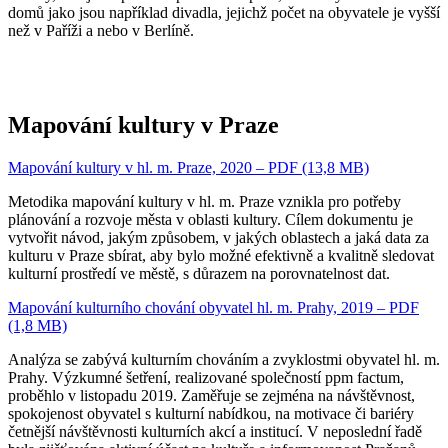
domů jako jsou například divadla, jejichž počet na obyvatele je vyšší
než v Paříži a nebo v Berlíně.
Mapování kultury v Praze
Mapování kultury v hl. m. Praze, 2020 – PDF (13,8 MB)
Metodika mapování kultury v hl. m. Praze vznikla pro potřeby
plánování a rozvoje města v oblasti kultury. Cílem dokumentu je
vytvořit návod, jakým způsobem, v jakých oblastech a jaká data za
kulturu v Praze sbírat, aby bylo možné efektivně a kvalitně sledovat
kulturní prostředí ve městě, s důrazem na porovnatelnost dat.
Mapování kulturního chování obyvatel hl. m. Prahy, 2019 – PDF
(1,8 MB)
Analýza se zabývá kulturním chováním a zvyklostmi obyvatel hl. m.
Prahy. Výzkumné šetření, realizované společností ppm factum,
proběhlo v listopadu 2019. Zaměřuje se zejména na návštěvnost,
spokojenost obyvatel s kulturní nabídkou, na motivace či bariéry
četnější návštěvnosti kulturních akcí a institucí. V neposlední řadě