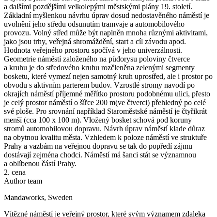
a dalšími pozdějšími velkolepými městskými plány 19. století.
Základní myšlenkou návrhu úprav dosud nedostavěného náměstí je
uvolnění jeho středu odsunutím tramvaje a automobilového
provozu. Volný střed může být naplněn mnoha různými aktivitami,
jako jsou trhy, veřejná shromáždění, start a cíl závodu apod.
Hodnota veřejného prostoru spočívá v jeho univerzálnosti.
Geometrie náměstí založeného na půdorysu poloviny čtverce
a kruhu je do středového kruhu rozčleněna zelenými segmenty
bosketu, které vymezí nejen samotný kruh uprostřed, ale i prostor po
obvodu s aktivním parterem budov. Vzrostlé stromy navodí po
okrajích náměstí příjemné měřítko prostoru podobnému ulici, přesto
je celý prostor náměstí o šířce 200 m(ve čtverci) přehledný po celé
své ploše. Pro srovnání například Staroměstské náměstí je čtyřikrát
menší (cca 100 x 100 m). Vložený bosket schová pod koruny
stromů automobilovou dopravu. Návrh úprav náměstí klade důraz
na obytnou kvalitu města. Vzhledem k poloze náměstí ve struktuře
Prahy a vazbám na veřejnou dopravu se tak do popředí zájmu
dostávají zejména chodci. Náměstí má šanci stát se významnou
a oblíbenou částí Prahy.
2. cena
Author team
Mandaworks, Sweden
Vítězné náměstí je veřejný prostor, které svým významem zdaleka