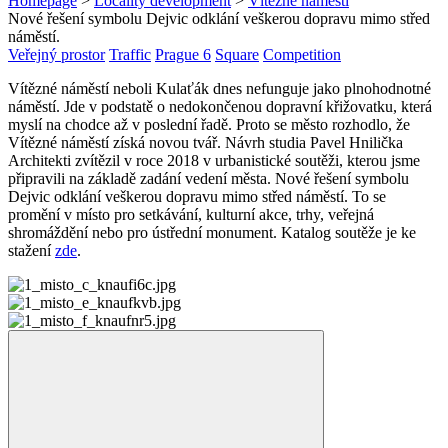
Homepage
>
Locality development
>
Vítězné náměstí
Nové řešení symbolu Dejvic odklání veškerou dopravu mimo střed
náměstí.
Veřejný prostor
Traffic
Prague 6
Square
Competition
Vítězné náměstí neboli Kulaťák dnes nefunguje jako plnohodnotné
náměstí. Jde v podstatě o nedokončenou dopravní křižovatku, která
myslí na chodce až v poslední řadě. Proto se město rozhodlo, že
Vítězné náměstí získá novou tvář. Návrh studia Pavel Hnilička
Architekti zvítězil v roce 2018 v urbanistické soutěži, kterou jsme
připravili na základě zadání vedení města. Nové řešení symbolu
Dejvic odklání veškerou dopravu mimo střed náměstí. To se
promění v místo pro setkávání, kulturní akce, trhy, veřejná
shromáždění nebo pro ústřední monument. Katalog soutěže je ke
stažení
zde
.