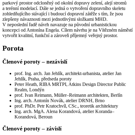
parkový prostor odcloněný od okolní dopravy zelení, alejí stromů
a terénní modelací. Dále se jedná o vytvoření dopravního skeletu
zohledňujícího stávající i budoucí do­pravní zátěže s tím, že jsou
zlepšeny návaznosti mezi jednotlivými složkami MHD.
V neposlední řadě návrh navazuje na původní urbanistickou
koncepci od Antonína Engela. Cílem návrhu je na Vítězném náměstí
vytvořit kvalitní, funkční a zároveň příjemný veřejný prostor.
Porota
Členové poroty – nezávislí
prof. Ing. arch. Jan Jehlík, architekt-urbanista, atelier Jan
Jehlík, Praha, předseda poroty
Peter Heath, RIBA MRTPI, Atkins Design Director Public
Realm, Londýn
prof. Ivan Reimann, Müller–Reimann architekten, Berlín
Ing. arch. Antonín Novák, atelier DRNH, Brno
prof. PhDr. Petr Kratochvíl, CSc., teoretik architektury
Ing. arch. MgA. Alena Korandová, atelier Koranda–
Korandová, Beroun
Členové poroty – závislí