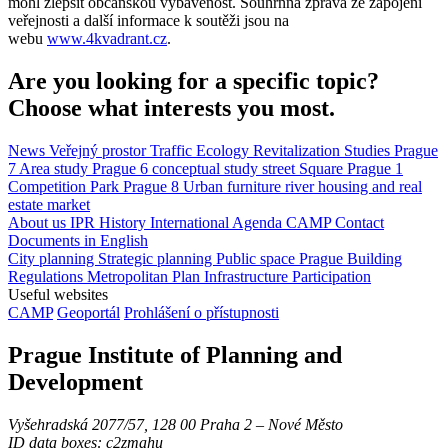
mohl zlepšit občanskou vybavenost. Souhrnná zpráva ze zapojení
veřejnosti a další informace k soutěži jsou na
webu
www.4kvadrant.cz
.
Are you looking for a specific topic?
Choose what interests you most.
News
Veřejný prostor
Traffic
Ecology
Revitalization
Studies
Prague
7
Area study
Prague 6
conceptual study
street
Square
Prague 1
Competition
Park
Prague 8
Urban furniture
river
housing and real
estate market
About us
IPR
History
International Agenda
CAMP
Contact
Documents in English
City planning
Strategic planning
Public space
Prague Building
Regulations
Metropolitan Plan
Infrastructure
Participation
Useful websites
CAMP
Geoportál
Prohlášení o přístupnosti
Prague Institute of Planning and
Development
Vyšehradská 2077/57, 128 00 Praha 2 ‒ Nové Město
ID data boxes: c2zmahu