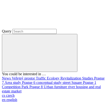
Query
You could be interested in …
News
Veřejný prostor
Traffic
Ecology
Revitalization
Studies
Prague
7
Area study
Prague 6
conceptual study
street
Square
Prague 1
Competition
Park
Prague 8
Urban furniture
river
housing and real
estate market
cs
czech
en
english