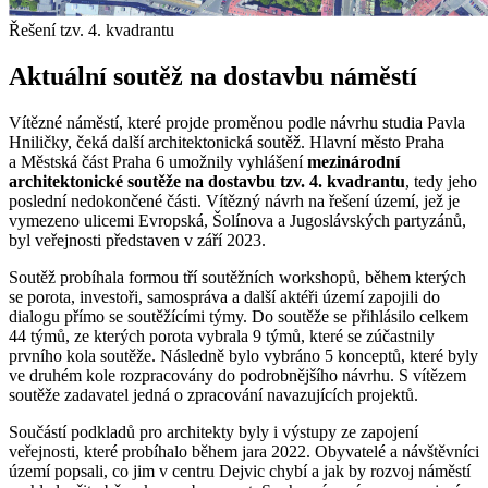
Řešení tzv. 4. kvadrantu
Aktuální soutěž na dostavbu náměstí
Vítězné náměstí, které projde proměnou podle návrhu studia Pavla
Hniličky, čeká další architektonická soutěž. Hlavní město Praha
a Městská část Praha 6 umožnily vyhlášení
mezinárodní
architektonické soutěže na dostavbu tzv. 4. kvadrantu
, tedy jeho
poslední nedokončené části. Vítězný návrh na řešení území, jež je
vymezeno ulicemi Evropská, Šolínova a Jugoslávských partyzánů,
byl veřejnosti představen v září 2023.
Soutěž probíhala formou tří soutěžních workshopů, během kterých
se porota, investoři, samospráva a další aktéři území zapojili do
dialogu přímo se soutěžícími týmy. Do soutěže se přihlásilo celkem
44 týmů, ze kterých porota vybrala 9 týmů, které se zúčastnily
prvního kola soutěže. Následně bylo vybráno 5 konceptů, které byly
ve druhém kole rozpracovány do podrobnějšího návrhu. S vítězem
soutěže zadavatel jedná o zpracování navazujících projektů.
Součástí podkladů pro architekty byly i výstupy ze zapojení
veřejnosti, které probíhalo během jara 2022. Obyvatelé a návštěvníci
území popsali, co jim v centru Dejvic chybí a jak by rozvoj náměstí