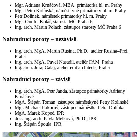
Mgr. Adriana Krnáčová, MBA, primátorka hl. m. Prahy
Mgr. Petra Kolínská, náměstkyně primátorky hl. m. Prahy
Petr Dolínek, náměstek primátorky hl. m. Prahy
Mgr. Ondřej Kolář, starosta MČ Praha 6
Ing. arch. Martin Polách, zástupce starosty MČ Praha 6
Náhradníci poroty – nezávislí
Ing. arch. MgA. Martin Rusina, Ph.D., atelier Rusina–Frei,
Praha
Ing. arch. MgA. Pavel Nasadil, ateliér FAM, Praha
Ing. arch. Juraj Calaj, atelier edit architects, Praha
Náhradníci poroty – závislí
Ing. arch. MgA. Petr Janda, zástupce primátorky Adriany
Krnáčové
MgA. Štěpán Toman, zástupce náměstkyně Petry Kolínské
Mgr. Michael Pokorný, zástupce náměstka Petra Dolínka
MgA. Marek Kopeć, IPR
doc. Ing. arch. Pavla Melková, Ph.D., IPR
Ing. Štěpán Špoula, IPR