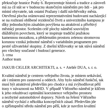
překračuje hranice Prahy 6. Reprezentuje historii a tradice a zároveň
má za cíl stát se v budoucnu skutečným náměstím pro lidi – jak pro
místní obyvatele, tak ostatní Pražany i další návštěvníky města.
Otevřená plocha orámovaná reprezentativními budovami nacházející
se na rozhraní oblíbené rezidenční čtvrti a univerzitního kampusu je
díky jednoduchým zá­sahům povýšena na atraktivní a přívětivý
městský prostor. Scelením celé plochy náměstí souvislým
dlážděným povrchem, který se inspiruje tradiční pražskou
kamennou mozaikou, a překlenutím prostoru zelenou stromovou
korunou vzniká jednotné náměstí s variabilním programem pro
pestré uživatelské skupiny. Z dnešní křižovatky se tak stává náměstí
pro všechny současné i budoucí generace.
3. cena
Author team
JAKUB CIGLER ARCHITEKTI, a. s. + Ateliér DUA, s. r. o.
Kvalitní náměstí je centrem veřejného života, je místem setkávání,
ale i místem pro zastavení a oddech. Aby bylo náměstí funkční, tak
musí být atraktivní především pro chodce a má zvýhodňovat pěší
trasy v návaznosti na MHD. V případě Vítěz­ného náměstí je klíčem
k jeho rekultivaci opti­mální koexistence veřejného prostoru
a nezbytné automobilové dopravy. Návrh na řešení Vítězného
náměstí vychází z několika koncepčních zásad. Především jde
o zpřístupnění středu náměstí pro pěší, kde je navržen kvalitní