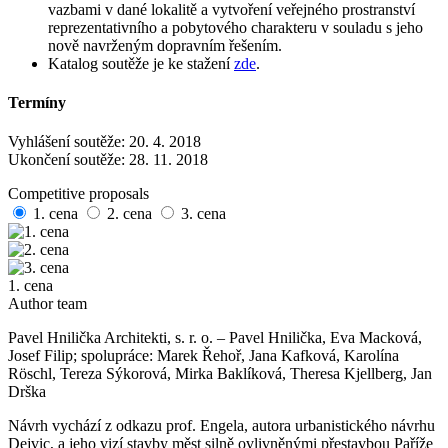
vazbami v dané lokalitě a vytvoření veřejného prostranství
reprezentativního a pobytového charakteru v souladu s jeho
nově navrženým dopravním řešením.
Katalog soutěže je ke stažení
zde
.
Termíny
Vyhlášení soutěže: 20. 4. 2018
Ukončení soutěže: 28. 11. 2018
Competitive proposals
1. cena
2. cena
3. cena
1. cena
Author team
Pavel Hnilička Architekti, s. r. o. – Pavel Hnilička, Eva Macková,
Josef Filip; spolupráce: Marek Řehoř, Jana Kafková, Karolína
Röschl, Tereza Sýkorová, Mirka Baklíková, Theresa Kjellberg, Jan
Drška
Návrh vychází z odkazu prof. Engela, autora urbanistického návrhu
Dejvic, a jeho vizí stavby měst silně ovlivněnými přestavbou Paříže