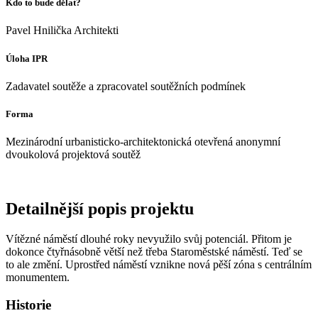
Kdo to bude dělat?
Pavel Hnilička Architekti
Úloha IPR
Zadavatel soutěže a zpracovatel soutěžních podmínek
Forma
Mezinárodní urbanisticko-architektonická otevřená anonymní
dvoukolová projektová soutěž
Detailnější popis projektu
Vítězné náměstí dlouhé roky nevyužilo svůj potenciál. Přitom je
dokonce čtyřnásobně větší než třeba Staroměstské náměstí. Teď se
to ale změní. Uprostřed náměstí vznikne nová pěší zóna s centrálním
monumentem.
Historie