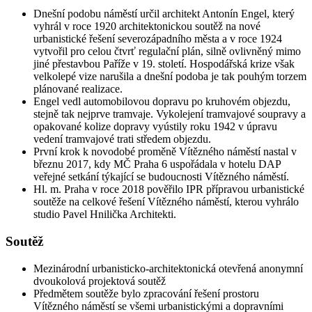
Dnešní podobu náměstí určil architekt Antonín Engel, který
vyhrál v roce 1920 architektonickou soutěž na nové
urbanistické řešení severozápadního města a v roce 1924
vytvořil pro celou čtvrť regulační plán, silně ovlivněný mimo
jiné přestavbou Paříže v 19. století. Hospodářská krize však
velkolepé vize narušila a dnešní podoba je tak pouhým torzem
plánované realizace.
Engel vedl automobilovou dopravu po kruhovém objezdu,
stejně tak nejprve tramvaje. Vykolejení tramvajové soupravy a
opakované kolize dopravy vyústily roku 1942 v úpravu
vedení tramvajové trati středem objezdu.
První krok k novodobé proměně Vítězného náměstí nastal v
březnu 2017, kdy MČ Praha 6 uspořádala v hotelu DAP
veřejné setkání týkající se budoucnosti Vítězného náměstí.
Hl. m. Praha v roce 2018 pověřilo IPR přípravou urbanistické
soutěže na celkové řešení Vítězného náměstí, kterou vyhrálo
studio Pavel Hnilička Architekti.
Soutěž
Mezinárodní urbanisticko-architektonická otevřená anonymní
dvoukolová projektová soutěž
Předmětem soutěže bylo zpracování řešení prostoru
Vítězného náměstí se všemi urbanistickými a dopravními