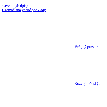
stavební předpisy
Územně analytické podklady
Veřejný prostor
Rozvoj městských