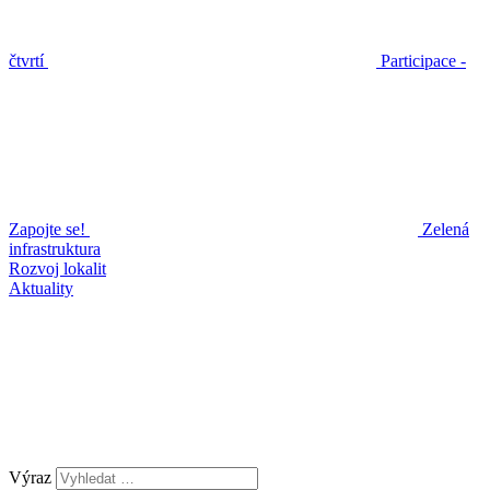
čtvrtí
Participace -
Zapojte se!
Zelená
infrastruktura
Rozvoj lokalit
Aktuality
Výraz