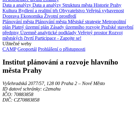
Data a analýzy
Data a analýzy
Struktura města
Historie Prahy
Kultura
Bydlení a realitní trh
Obyvatelstvo
Veřejná vybavenost
Doprava
Ekonomika
Životní prostředí
Plánování města
Plánování města
Městské strategie
Metropolitní
plán
Platný územní plán
Zásady územního rozvoje
Pražské stavební
předpisy
Územně analytické podklady
Veřejný prostor
Rozvoj
městských čtvrtí
Participace - Zapojte se!
Užitečné weby
CAMP
Geoportál
Prohlášení o přístupnosti
Institut plánování a rozvoje hlavního
města Prahy
Vyšehradská 2077/57, 128 00 Praha 2 ‒ Nové Město
ID datové schránky: c2zmahu
IČO: 70883858
DIČ: CZ70883858