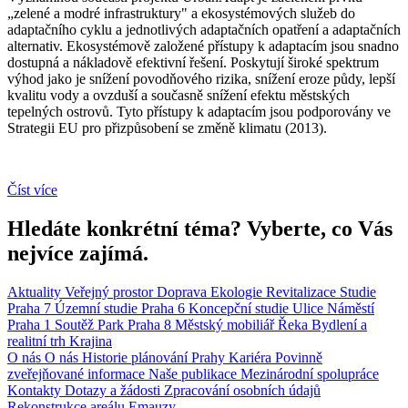
„zelené a modré infrastruktury" a ekosystémových služeb do
adaptačního cyklu a jednotlivých adaptačních opatření a adaptačních
alternativ. Ekosystémově založené přístupy k adaptacím jsou snadno
dostupná a nákladově efektivní řešení. Poskytují široké spektrum
výhod jako je snížení povodňového rizika, snížení eroze půdy, lepší
kvalitu vody a ovzduší a současně snížení efektu městských
tepelných ostrovů. Tyto přístupy k adaptacím jsou podporovány ve
Strategii EU pro přizpůsobení se změně klimatu (2013).
Číst více
Hledáte konkrétní téma? Vyberte, co Vás
nejvíce zajímá.
Aktuality
Veřejný prostor
Doprava
Ekologie
Revitalizace
Studie
Praha 7
Územní studie
Praha 6
Koncepční studie
Ulice
Náměstí
Praha 1
Soutěž
Park
Praha 8
Městský mobiliář
Řeka
Bydlení a
realitní trh
Krajina
O nás
O nás
Historie plánování Prahy
Kariéra
Povinně
zveřejňované informace
Naše publikace
Mezinárodní spolupráce
Kontakty
Dotazy a žádosti
Zpracování osobních údajů
Rekonstrukce areálu Emauzy