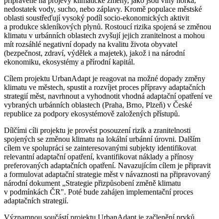
připravené na projevy klimatické změny, jako jsou vlny horka,
nedostatek vody, sucho, nebo záplavy. Kromě populace městské
oblasti soustřeďují vysoký podíl socio-ekonomických aktivit
a produkce skleníkových plynů. Rostoucí rizika spojená se změnou
klimatu v urbánních oblastech zvyšují jejich zranitelnost a mohou
mít rozsáhlé negativní dopady na kvalitu života obyvatel
(bezpečnost, zdraví, výdělek a majetek), jakož i na národní
ekonomiku, ekosystémy a přírodní kapitál.
Cílem projektu UrbanAdapt je reagovat na možné dopady změny
klimatu ve městech, spustit a rozvíjet proces přípravy adaptačních
strategií měst, navrhnout a vyhodnotit vhodná adaptační opatření ve
vybraných urbánních oblastech (Praha, Brno, Plzeň) v České
republice za podpory ekosystémově založených přístupů.
Dílčími cíli projektu je provést posouzení rizik a zranitelnosti
spojených se změnou klimatu na lokální urbánní úrovni. Dalším
cílem ve spolupráci se zainteresovanými subjekty identifikovat
relevantní adaptační opatření, kvantifikovat náklady a přínosy
preferovaných adaptačních opatření. Navazujícím cílem je připravit
a formulovat adaptační strategie měst v návaznosti na připravovaný
národní dokument „Strategie přizpůsobení změně klimatu
v podmínkách ČR". Poté bude zahájen implementační proces
adaptačních strategií.
Významnou součástí projektu UrbanAdapt je začlenění prvků