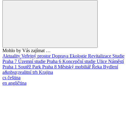
Mohlo by Vás zajímat …
Aktuality
Veřejný prostor
Doprava
Ekologie
Revitalizace
Studie
Praha 7
Územní studie
Praha 6
Koncepční studie
Ulice
Náměstí
Praha 1
Soutěž
Park
Praha 8
Městský mobiliář
Řeka
Bydlení
a&nbsp;realitní trh
Krajina
cs
čeština
en
angličtina