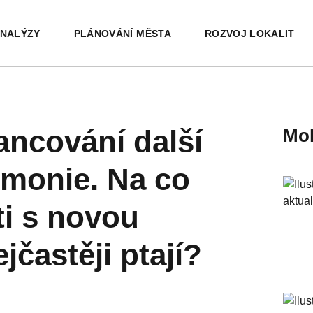
ZY
TNÍ PROSTŘEDÍ
ICIPACE - ZAPOJTE SE!
ZELENÁ INFRASTRUK
ZELENÁ INFRASTRUK
ANALÝZY
PLÁNOVÁNÍ MĚSTA
ROZVOJ LOKALIT
nancování další
Moh
armonie. Na co
ti s novou
častěji ptají?