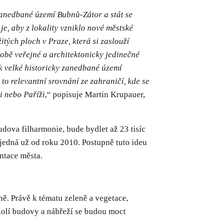
anedbané území Bubnů-Zátor a stát se
e, aby z lokality vzniklo nové městské
itých ploch v Praze, která si zaslouží
obě veřejné a architektonicky jedinečné
ak velké historicky zanedbané území
o relevantní srovnání ze zahraničí, kde se
 nebo Paříži
,“ popisuje Martin Krupauer,
udova filharmonie, bude bydlet až 23 tisíc
 jedná už od roku 2010. Postupně tuto ideu
entace města.
ě. Právě k tématu zeleně a vegetace,
kolí budovy a nábřeží se budou moct