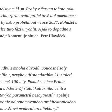
telstvem hl. m. Prahy v červnu tohoto roku
vrhu, zpracování projektové dokumentace s
y by mělo proběhnout v roce 2027. Bohužel s
lze tuto fázi urychlit. A jak to dopadne s
sté
,“ komentuje situaci Petr Hlaváček.
hudbu z mnoha důvodů. Současné sály,
finu, nevyhovují standardům 21. století.
ce než 100 lety. Pokud se chce Praha
a udržet svůj statut kulturního centra
ětových parametrů nezbytností
,“ apeluje
armonie od renomovaného architektonického
u světové moderní architektury.
“