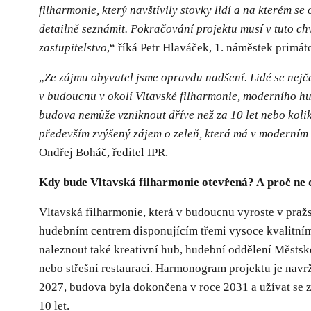
filharmonie, který navštívily stovky lidí a na kterém s
detailně seznámit. Pokračování projektu musí v tuto chví
zastupitelstvo
,“ říká Petr Hlaváček, 1. náměstek primát
„
Ze zájmu obyvatel jsme opravdu nadšení. Lidé se nejč
v budoucnu v okolí Vltavské filharmonie, moderního hud
budova nemůže vzniknout dříve než za 10 let nebo kolik 
především zvýšený zájem o zeleň, která má v moderním 
Ondřej Boháč, ředitel IPR.
Kdy bude Vltavská filharmonie otevřená? A proč ne
Vltavská filharmonie, která v budoucnu vyroste v pra
hudebním centrem disponujícím třemi vysoce kvalitním
naleznout také kreativní hub, hudební oddělení Městsk
nebo střešní restauraci. Harmonogram projektu je navrž
2027, budova byla dokončena v roce 2031 a užívat se z
10 let.