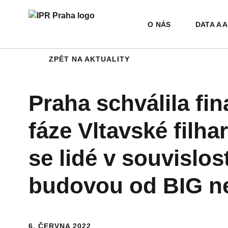
ZPRACOVÁNÍ OSOBNÍCH ÚDAJŮ
EKONOMIKA
ROZVOJ MĚSTSKÝCH ČTVRTÍ
EMAU
ŽIVO
PART
BYDLENÍ A&NBSP;REALITNÍ TRH
KRAJINA
O NÁS
DATA A 
Přejít na hlavní obsah
ZPĚT NA AKTUALITY
Praha schválila fi
fáze Vltavské filh
se lidé v souvislos
budovou od BIG nej
6. ČERVNA 2022