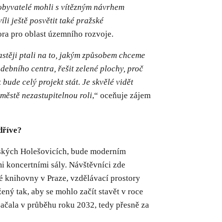
e obyvatelé mohli s vítězným návrhem
li ještě posvětit také pražské
ora pro oblast územního rozvoje.
astěji ptali na to, jakým způsobem chceme
ebního centra, řešit zelené plochy, proč
bude celý projekt stát. Je skvělé vidět
městě nezastupitelnou roli
,“ oceňuje zájem
 dříve?
žských Holešovicích, bude moderním
i koncertními sály. Návštěvníci zde
é knihovny v Praze, vzdělávací prostory
ený tak, aby se mohlo začít stavět v roce
ačala v průběhu roku 2032, tedy přesně za