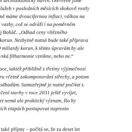
í architektonický návrh. Otevřeně jsme
 služeb v posledních měsících skokově rostly
lně máme dvoucifernou inflaci, válkou na
é vazby, což se odráží i na poměrném
ej Boháč. „
Odhad ceny vítězného
 korun. Nezbytně nutná bude také příprava
9 miliardy korun, k těmto úpravám by ale
vská filharmonie vznikne, nebo ne.
“
ace, taktéž přibližně z třetiny výjimečnost
toru včetně zakomponování střechy, a potom
odhadům. Samozřejmě je nutné počítat s
ní stavby v roce 2031 ještě vyvíjet,
et nemá ale praktický význam, šlo by
ozích etapách postupovat naprosto
aké příjmy – počítá se, že za deset let