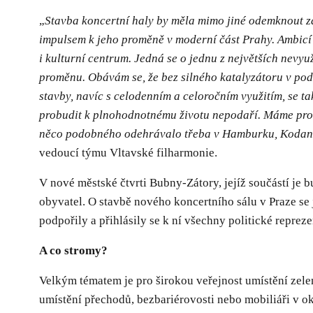
„
Stavba koncertní haly by měla mimo jiné odemknout z
impulsem k jeho proměně v moderní část Prahy. Ambicí j
i kulturní centrum. Jedná se o jednu z největších nevyuž
proměnu. Obávám se, že bez silného katalyzátoru v pod
stavby, navíc s celodenním a celoročním využitím, se t
probudit k plnohodnotnému životu nepodaří. Máme pro t
něco podobného odehrávalo třeba v Hamburku, Kodani
vedoucí týmu Vltavské filharmonie.
V nové městské čtvrti Bubny-Zátory, jejíž součástí je b
obyvatel. O stavbě nového koncertního sálu v Praze se
podpořily a přihlásily se k ní všechny politické reprez
A co stromy?
Velkým tématem je pro širokou veřejnost umístění zelen
umístění přechodů, bezbariérovosti nebo mobiliáři v o