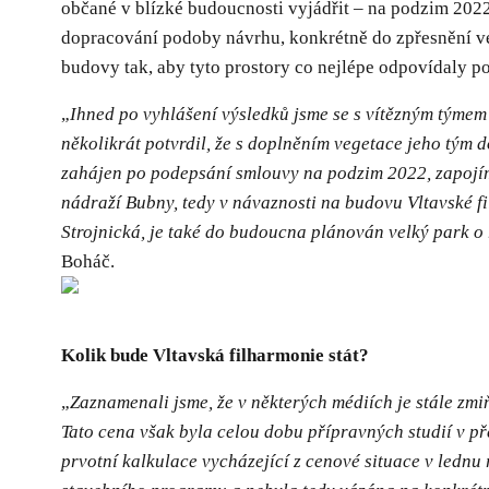
občané v blízké budoucnosti vyjádřit – na podzim 2022
dopracování podoby návrhu, konkrétně do zpřesnění veř
budovy tak, aby tyto prostory co nejlépe odpovídaly p
„
Ihned po vyhlášení výsledků jsme se s vítězným týmem 
několikrát potvrdil, že s doplněním vegetace jeho tým 
zahájen po podepsání smlouvy na podzim 2022, zapojíme
nádraží Bubny, tedy v návaznosti na budovu Vltavské fi
Strojnická, je také do budoucna plánován velký park o 
Boháč.
Kolik bude Vltavská filharmonie stát?
„
Zaznamenali jsme, že v některých médiích je stále zm
Tato cena však byla celou dobu přípravných studií v p
prvotní kalkulace vycházející z cenové situace v ledn