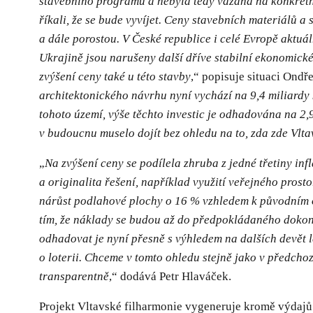
stavebního programu a nebyla tedy vázána na konkrétn
říkali, že se bude vyvíjet. Ceny stavebních materiálů a
a dále porostou. V České republice i celé Evropě aktuá
Ukrajině jsou narušeny další dříve stabilní ekonomick
zvýšení ceny také u této stavby
,“ popisuje situaci Ondř
architektonického návrhu nyní vychází na 9,4 miliardy
tohoto území, výše těchto investic je odhadována na 2,
v budoucnu muselo dojít bez ohledu na to, zda zde Vlta
„
Na zvýšení ceny se podílela zhruba z jedné třetiny infl
a originalita řešení, například využití veřejného pros
nárůst podlahové plochy o 16 % vzhledem k původním 
tím, že náklady se budou až do předpokládaného dokonče
odhadovat je nyní přesně s výhledem na dalších devět l
o loterii. Chceme v tomto ohledu stejně jako v předch
transparentně
,“ dodává Petr Hlaváček.
Projekt Vltavské filharmonie vygeneruje kromě výdajů t