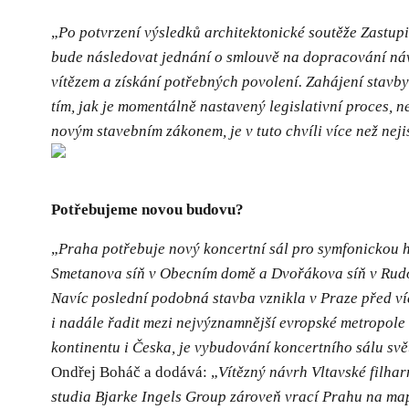
„
Po potvrzení výsledků architektonické soutěže Zastupi
bude následovat jednání o smlouvě na dopracování ná
vítězem a získání potřebných povolení. Zahájení stavb
tím, jak je momentálně nastavený legislativní proces, ne
novým stavebním zákonem, je v tuto chvíli více než neji
Potřebujeme novou budovu?
„
Praha potřebuje nový koncertní sál pro symfonickou 
Smetanova síň v Obecním domě a Dvořákova síň v Rudol
Navíc poslední podobná stavba vznikla v Praze před ví
i nadále řadit mezi nejvýznamnější evropské metropole 
kontinentu i Česka, je vybudování koncertního sálu sv
Ondřej Boháč a dodává: „
Vítězný návrh Vltavské filh
studia Bjarke Ingels Group zároveň vrací Prahu na map