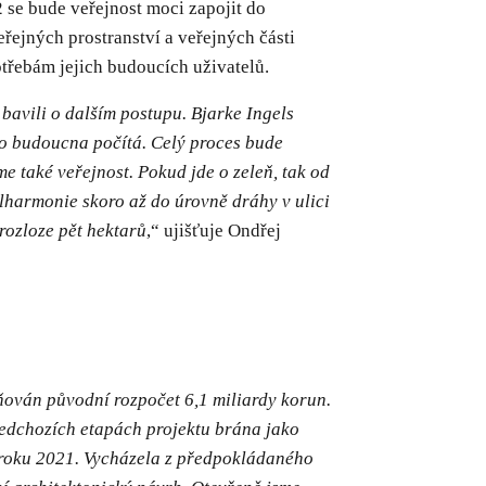
 se bude veřejnost moci zapojit do
ejných prostranství a veřejných části
otřebám jejich budoucích uživatelů.
bavili o dalším postupu. Bjarke Ingels
do budoucna počítá. Celý proces bude
 také veřejnost. Pokud jde o zeleň, tak od
lharmonie skoro až do úrovně dráhy v ulici
rozloze pět hektarů
,“ ujišťuje Ondřej
iňován původní rozpočet 6,1 miliardy korun.
ředchozích etapách projektu brána jako
u roku 2021. Vycházela z předpokládaného