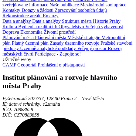
zveřejňované informace
Naše publikace
Mezinárodní spolupráce
Kontakty
Dotazy a žádosti
Zpracování osobních údajů
Rekonstrukce areálu Emauzy
Data a analýzy
Data a analýzy
Struktura města
Historie Prahy
Kultura
Bydlení a realitní trh
Obyvatelstvo
Veřejná vybavenost
Doprava
Ekonomika
Životní prostředí
Plánování města
Plánování města
Městské strategie
Metropolitní
plán
Platný územní plán
Zásady územního rozvoje
Pražské stavební
předpisy
Územně analytické podklady
Veřejný prostor
Rozvoj
městských čtvrtí
Participace - Zapojte se!
Užitečné weby
CAMP
Geoportál
Prohlášení o přístupnosti
Institut plánování a rozvoje hlavního
města Prahy
Vyšehradská 2077/57, 128 00 Praha 2 ‒ Nové Město
ID datové schránky: c2zmahu
IČO: 70883858
DIČ: CZ70883858