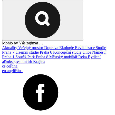
Mohlo by Vás zajímat …
Aktuality
Veřejný prostor
Doprava
Ekologie
Revitalizace
Studie
Praha 7
Územní studie
Praha 6
Koncepční studie
Ulice
Náměstí
Praha 1
Soutěž
Park
Praha 8
Městský mobiliář
Řeka
Bydlení
a&nbsp;realitní trh
Krajina
cs
čeština
en
angličtina