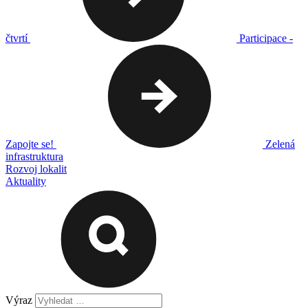
čtvrtí
Participace -
Zapojte se!
Zelená
infrastruktura
Rozvoj lokalit
Aktuality
Výraz