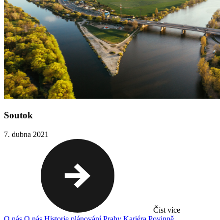
Soutok
7. dubna 2021
Číst více
O nás
O nás
Historie plánování Prahy
Kariéra
Povinně