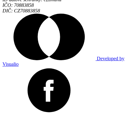
IČO: 70883858
DIČ: CZ70883858
Developed by
Visualio