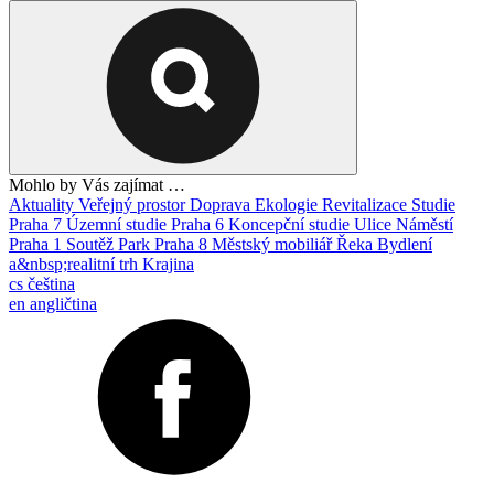
Mohlo by Vás zajímat …
Aktuality
Veřejný prostor
Doprava
Ekologie
Revitalizace
Studie
Praha 7
Územní studie
Praha 6
Koncepční studie
Ulice
Náměstí
Praha 1
Soutěž
Park
Praha 8
Městský mobiliář
Řeka
Bydlení
a&nbsp;realitní trh
Krajina
cs
čeština
en
angličtina