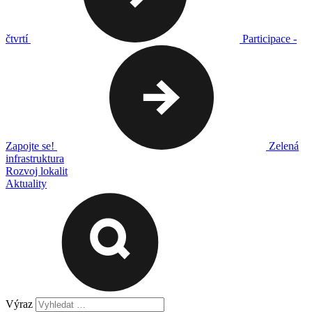
čtvrtí
Participace -
Zapojte se!
Zelená
infrastruktura
Rozvoj lokalit
Aktuality
Výraz