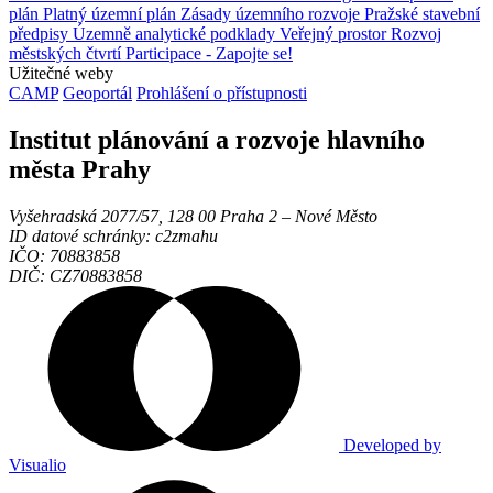
plán
Platný územní plán
Zásady územního rozvoje
Pražské stavební
předpisy
Územně analytické podklady
Veřejný prostor
Rozvoj
městských čtvrtí
Participace - Zapojte se!
Užitečné weby
CAMP
Geoportál
Prohlášení o přístupnosti
Institut plánování a rozvoje hlavního
města Prahy
Vyšehradská 2077/57, 128 00 Praha 2 ‒ Nové Město
ID datové schránky: c2zmahu
IČO: 70883858
DIČ: CZ70883858
Developed by
Visualio