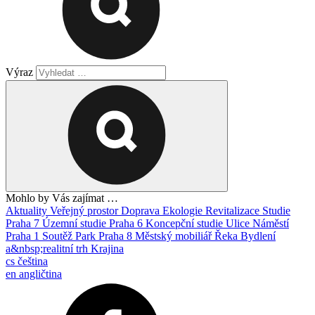
Výraz
Mohlo by Vás zajímat …
Aktuality
Veřejný prostor
Doprava
Ekologie
Revitalizace
Studie
Praha 7
Územní studie
Praha 6
Koncepční studie
Ulice
Náměstí
Praha 1
Soutěž
Park
Praha 8
Městský mobiliář
Řeka
Bydlení
a&nbsp;realitní trh
Krajina
cs
čeština
en
angličtina