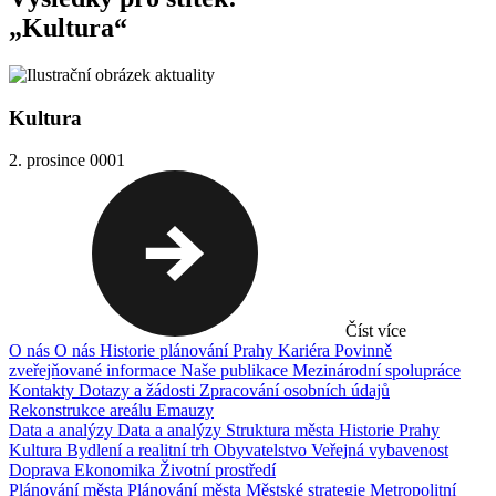
„Kultura“
Kultura
2. prosince 0001
Číst více
O nás
O nás
Historie plánování Prahy
Kariéra
Povinně
zveřejňované informace
Naše publikace
Mezinárodní spolupráce
Kontakty
Dotazy a žádosti
Zpracování osobních údajů
Rekonstrukce areálu Emauzy
Data a analýzy
Data a analýzy
Struktura města
Historie Prahy
Kultura
Bydlení a realitní trh
Obyvatelstvo
Veřejná vybavenost
Doprava
Ekonomika
Životní prostředí
Plánování města
Plánování města
Městské strategie
Metropolitní