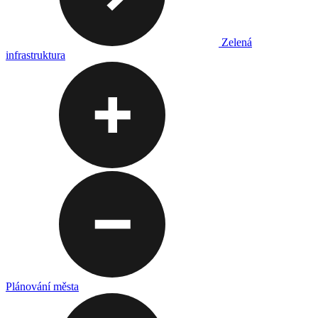
Zelená
infrastruktura
Plánování města