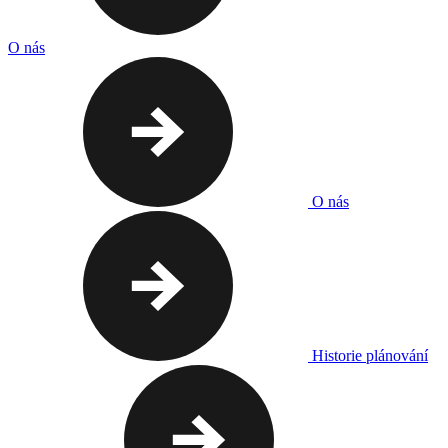
O nás
O nás
Historie plánování