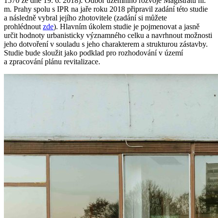
1570 ze dne 19. 6. 2018). Odbor územního rozvoje Magistrátu hl.
m. Prahy spolu s IPR na jaře roku 2018 připravil zadání této studie
a následně vybral jejího zhotovitele (zadání si můžete
prohlédnout
zde
). Hlavním úkolem studie je pojmenovat a jasně
určit hodnoty urbanisticky významného celku a navrhnout možnosti
jeho dotvoření v souladu s jeho charakterem a strukturou zástavby.
Studie bude sloužit jako podklad pro rozhodování v území
a zpracování plánu revitalizace.