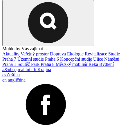
Mohlo by Vás zajímat …
Aktuality
Veřejný prostor
Doprava
Ekologie
Revitalizace
Studie
Praha 7
Územní studie
Praha 6
Koncepční studie
Ulice
Náměstí
Praha 1
Soutěž
Park
Praha 8
Městský mobiliář
Řeka
Bydlení
a&nbsp;realitní trh
Krajina
cs
čeština
en
angličtina