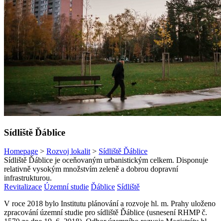
Sídliště Ďáblice
Homepage
>
Rozvoj lokalit
>
Sídliště Ďáblice
Sídliště Ďáblice je oceňovaným urbanistickým celkem. Disponuje
relativně vysokým množstvím zeleně a dobrou dopravní
infrastrukturou.
Revitalizace
Územní studie
Ďáblice
Sídliště
V roce 2018 bylo Institutu plánování a rozvoje hl. m. Prahy uloženo
zpracování územní studie pro sídliště Ďáblice (usnesení RHMP č.