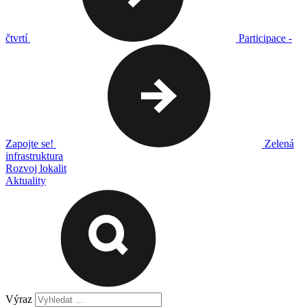
čtvrtí
Participace -
Zapojte se!
Zelená
infrastruktura
Rozvoj lokalit
Aktuality
Výraz