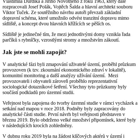
Vlastimila Durdíka a Jiřího Novotného z roku 1963, který dále
rozpracovali Josef Polák, Vojtěch Šalda a hlavní architekt souboru
Viktor Tuček. Ze soutěžního návrhu autoři převzali základní
dopravní schéma, které umožnilo odvést tranzitní dopravu mimo
sídliště, a koncept dvou hlavních křížících se pěších os.
Sídliště je jedinečné tím, že mezi jednotlivými domy vznikla řada
parčíků s rybníčky, vzrostlými stromy a množstvím zákoutí.
Jak jste se mohli zapojit?
V analytické fázi byli zmapování uživatelé území, proběhl průzkum
provozoven (k tzv. zkoumání ekonomického zdraví v lokalitě),
komunitní monitoring a další analýzy užívání území. Mezi
provozovateli i obyvateli zároveň proběhlo reprezentativní
sociologické dotazníkové šetření. Všechny tyto průzkumy byly
součástí podkladů pro územní studii.
Veřejnost byla zapojena do tvorby územní studie v rámci vycházek a
setkání nad mapou v roce 2018. Podněty byly zapracovány do
analytické části studie. První návrh byl veřejnosti představen v
březnu 2019. Bylo obdrženo velké množství připomínek, které byly
v následujících krocích zohledněny.
V dubnu roku 2019 byla na žádost klíčových aktérů v území i