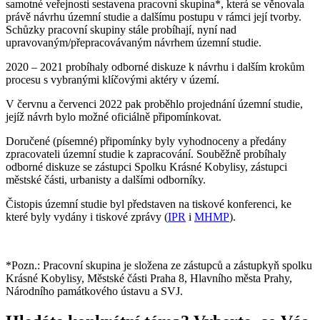
samotné veřejnosti sestavena pracovní skupina*, která se věnovala
právě návrhu územní studie a dalšímu postupu v rámci její tvorby.
Schůzky pracovní skupiny stále probíhají, nyní nad
upravovaným/přepracovávaným návrhem územní studie.
2020 – 2021 probíhaly odborné diskuze k návrhu i dalším krokům
procesu s vybranými klíčovými aktéry v území.
V červnu a červenci 2022 pak proběhlo projednání územní studie,
jejíž návrh bylo možné oficiálně připomínkovat.
Doručené (písemné) připomínky byly vyhodnoceny a předány
zpracovateli územní studie k zapracování. Souběžně probíhaly
odborné diskuze se zástupci Spolku Krásné Kobylisy, zástupci
městské části, urbanisty a dalšími odborníky.
Čistopis územní studie byl představen na tiskové konferenci, ke
které byly vydány i tiskové zprávy (
IPR
i
MHMP
).
*Pozn.: Pracovní skupina je složena ze zástupců a zástupkyň spolku
Krásné Kobylisy, Městské části Praha 8, Hlavního města Prahy,
Národního památkového ústavu a SVJ.