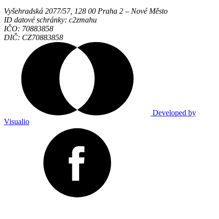
Vyšehradská 2077/57, 128 00 Praha 2 ‒ Nové Město
ID datové schránky: c2zmahu
IČO: 70883858
DIČ: CZ70883858
Developed by
Visualio