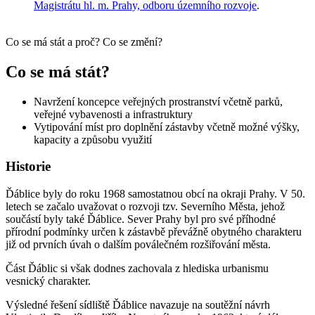
Magistrátu hl. m. Prahy, odboru územního rozvoje
.
Co se má stát a proč? Co se změní?
Co se má stát?
Navržení koncepce veřejných prostranství včetně parků,
veřejné vybavenosti a infrastruktury
Vytipování míst pro doplnění zástavby včetně možné výšky,
kapacity a způsobu využití
Historie
Ďáblice byly do roku 1968 samostatnou obcí na okraji Prahy. V 50.
letech se začalo uvažovat o rozvoji tzv. Severního Města, jehož
součástí byly také Ďáblice. Sever Prahy byl pro své příhodné
přírodní podmínky určen k zástavbě převážně obytného charakteru
již od prvních úvah o dalším poválečném rozšiřování města.
Část Ďáblic si však dodnes zachovala z hlediska urbanismu
vesnický charakter.
Výsledné řešení sídliště Ďáblice navazuje na soutěžní návrh