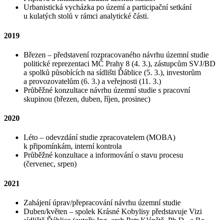
Urbanistická vycházka po území a participační setkání
u kulatých stolů v rámci analytické části.
2019
Březen – představení rozpracovaného návrhu územní studie
politické reprezentaci MČ Prahy 8 (4. 3.), zástupcům SVJ/BD
a spolků působících na sídlišti Ďáblice (5. 3.), investorům
a provozovatelům (6. 3.) a veřejnosti (11. 3.)
Průběžné konzultace návrhu územní studie s pracovní
skupinou (březen, duben, říjen, prosinec)
2020
Léto – odevzdání studie zpracovatelem (MOBA)
k připomínkám, interní kontrola
Průběžné konzultace a informování o stavu procesu
(červenec, srpen)
2021
Zahájení úprav/přepracování návrhu územní studie
Duben/květen – spolek Krásné Kobylisy představuje Vizi