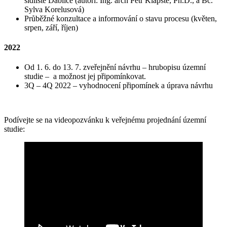
sídliště Ďáblice (autoři: Ing. arch Petr Klápště, Ph.D., a Bc.
Sylva Korelusová)
Průběžné konzultace a informování o stavu procesu (květen,
srpen, září, říjen)
2022
Od 1. 6. do 13. 7. zveřejnění návrhu – hrubopisu územní
studie – a možnost jej připomínkovat.
3Q – 4Q 2022 – vyhodnocení připomínek a úprava návrhu
Podívejte se na videopozvánku k veřejnému projednání územní
studie: