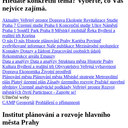
Hledáte konkrétní téma? Vyberte, co Vás
nejvíce zajímá.
Aktuality
Veřejný prostor
Doprava
Ekologie
Revitalizace
Studie
Praha 7
Územní studie
Praha 6
Koncepční studie
Ulice
Náměstí
Praha 1
Soutěž
Park
Praha 8
Městský mobiliář
Řeka
Bydlení a
realitní trh
Krajina
O nás
O nás
Historie plánování Prahy
Kariéra
Povinně
zveřejňované informace
Naše publikace
Mezinárodní spolupráce
Kontakty
Dotazy a žádosti
Zpracování osobních údajů
Rekonstrukce areálu Emauzy
Data a analýzy
Data a analýzy
Struktura města
Historie Prahy
Kultura
Bydlení a realitní trh
Obyvatelstvo
Veřejná vybavenost
Doprava
Ekonomika
Životní prostředí
Plánování města
Plánování města
Městské strategie
Metropolitní
plán
Platný územní plán
Zásady územního rozvoje
Pražské stavební
předpisy
Územně analytické podklady
Veřejný prostor
Rozvoj
městských čtvrtí
Participace - Zapojte se!
Užitečné weby
CAMP
Geoportál
Prohlášení o přístupnosti
Institut plánování a rozvoje hlavního
města Prahy