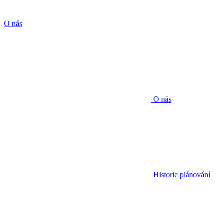
O nás
O nás
Historie plánování