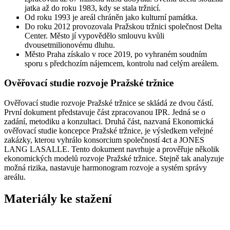
jatka až do roku 1983, kdy se stala tržnicí.
Od roku 1993 je areál chráněn jako kulturní památka.
Do roku 2012 provozovala Pražskou tržnici společnost Delta
Center. Město jí vypovědělo smlouvu kvůli
dvousetmilionovému dluhu.
Město Praha získalo v roce 2019, po vyhraném soudním
sporu s předchozím nájemcem, kontrolu nad celým areálem.
Ověřovací studie rozvoje Pražské tržnice
Ověřovací studie rozvoje Pražské tržnice se skládá ze dvou částí.
První dokument představuje část zpracovanou IPR. Jedná se o
zadání, metodiku a konzultaci. Druhá část, nazvaná Ekonomická
ověřovací studie koncepce Pražské tržnice, je výsledkem veřejné
zakázky, kterou vyhrálo konsorcium společností 4ct a JONES
LANG LASALLE. Tento dokument navrhuje a prověřuje několik
ekonomických modelů rozvoje Pražské tržnice. Stejně tak analyzuje
možná rizika, nastavuje harmonogram rozvoje a systém správy
areálu.
Materiály ke stažení