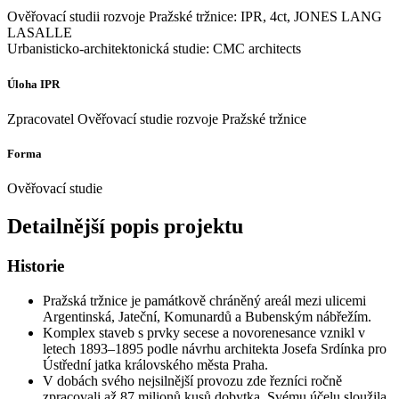
Ověřovací studii rozvoje Pražské tržnice: IPR, 4ct, JONES LANG
LASALLE
Urbanisticko-architektonická studie: CMC architects
Úloha IPR
Zpracovatel Ověřovací studie rozvoje Pražské tržnice
Forma
Ověřovací studie
Detailnější popis projektu
Historie
Pražská tržnice je památkově chráněný areál mezi ulicemi
Argentinská, Jateční, Komunardů a Bubenským nábřežím.
Komplex staveb s prvky secese a novorenesance vznikl v
letech 1893–1895 podle návrhu architekta Josefa Srdínka pro
Ústřední jatka královského města Praha.
V dobách svého nejsilnější provozu zde řezníci ročně
zpracovali až 87 milionů kusů dobytka. Svému účelu sloužila