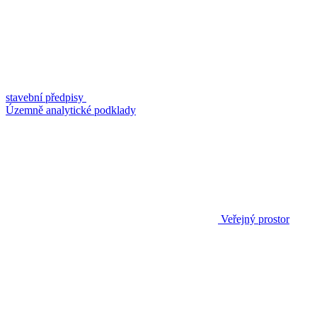
stavební předpisy
Územně analytické podklady
Veřejný prostor