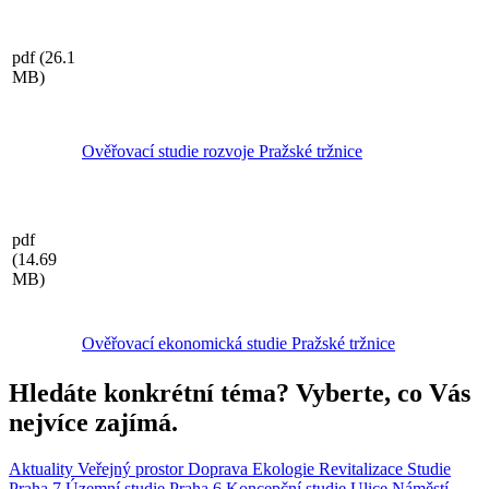
pdf
(26.1
MB)
Ověřovací studie rozvoje Pražské tržnice
pdf
(14.69
MB)
Ověřovací ekonomická studie Pražské tržnice
Hledáte konkrétní téma? Vyberte, co Vás
nejvíce zajímá.
Aktuality
Veřejný prostor
Doprava
Ekologie
Revitalizace
Studie
Praha 7
Územní studie
Praha 6
Koncepční studie
Ulice
Náměstí