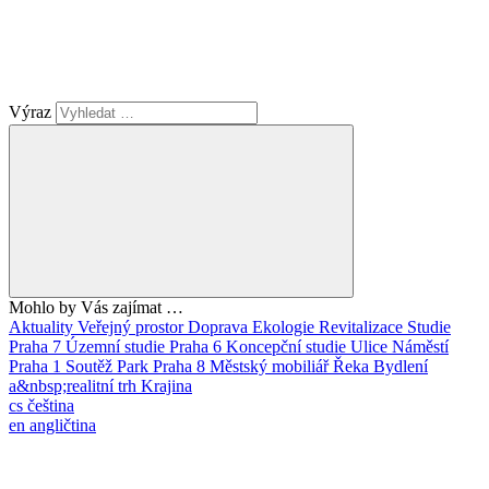
Výraz
Mohlo by Vás zajímat …
Aktuality
Veřejný prostor
Doprava
Ekologie
Revitalizace
Studie
Praha 7
Územní studie
Praha 6
Koncepční studie
Ulice
Náměstí
Praha 1
Soutěž
Park
Praha 8
Městský mobiliář
Řeka
Bydlení
a&nbsp;realitní trh
Krajina
cs
čeština
en
angličtina