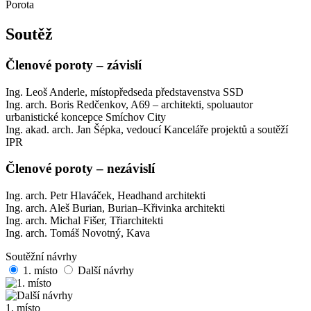
Porota
Soutěž
Členové poroty – závislí
Ing. Leoš Anderle, místopředseda představenstva SSD
Ing. arch. Boris Redčenkov, A69 – architekti, spoluautor
urbanistické koncepce Smíchov City
Ing. akad. arch. Jan Šépka, vedoucí Kanceláře projektů a soutěží
IPR
Členové poroty – nezávislí
Ing. arch. Petr Hlaváček, Headhand architekti
Ing. arch. Aleš Burian, Burian–Křivinka architekti
Ing. arch. Michal Fišer, Třiarchitekti
Ing. arch. Tomáš Novotný, Kava
Soutěžní návrhy
1. místo
Další návrhy
1. místo