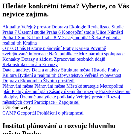
Hledáte konkrétní téma? Vyberte, co Vás
nejvíce zajímá.
Aktuality
Veřejný prostor
Doprava
Ekologie
Revitalizace
Studie
Praha 7
Územní studie
Praha 6
Koncepční studie
Ulice
Náměstí
Praha 1
Soutěž
Park
Praha 8
Městský mobiliář
Řeka
Bydlení a
realitní trh
Krajina
O nás
O nás
Historie plánování Prahy
Kariéra
Povinně
zveřejňované informace
Naše publikace
Mezinárodní spolupráce
Kontakty
Dotazy a žádosti
Zpracování osobních údajů
Rekonstrukce areálu Emauzy
Data a analýzy
Data a analýzy
Struktura města
Historie Prahy
Kultura
Bydlení a realitní trh
Obyvatelstvo
Veřejná vybavenost
Doprava
Ekonomika
Životní prostředí
Plánování města
Plánování města
Městské strategie
Metropolitní
plán
Platný územní plán
Zásady územního rozvoje
Pražské stavební
předpisy
Územně analytické podklady
Veřejný prostor
Rozvoj
městských čtvrtí
Participace - Zapojte se!
Užitečné weby
CAMP
Geoportál
Prohlášení o přístupnosti
Institut plánování a rozvoje hlavního
města Prahy