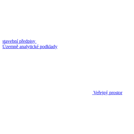
stavební předpisy
Územně analytické podklady
Veřejný prostor