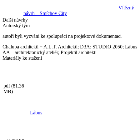
Vítězný
návrh – Smíchov City
Další návrhy
Autorský tým
autoři byli vyzváni ke spolupráci na projektové dokumentaci
Chalupa architekti + A.L.T. Architekti; D3A; STUDIO 2050; Lábus
AA – architektonický ateliér; Projektil architekti
Materiály ke stažení
pdf
(81.36
MB)
Lábus