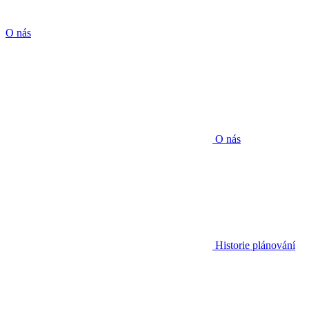
O nás
O nás
Historie plánování