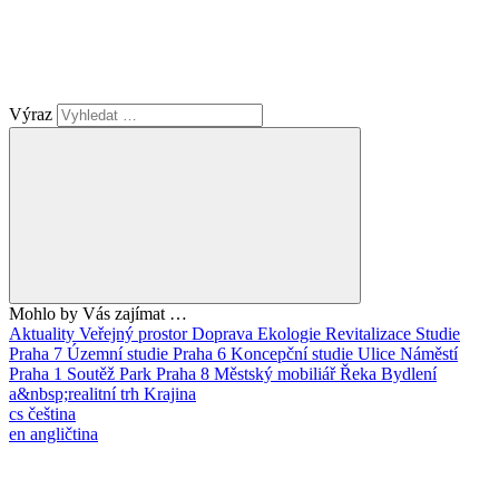
Výraz
Mohlo by Vás zajímat …
Aktuality
Veřejný prostor
Doprava
Ekologie
Revitalizace
Studie
Praha 7
Územní studie
Praha 6
Koncepční studie
Ulice
Náměstí
Praha 1
Soutěž
Park
Praha 8
Městský mobiliář
Řeka
Bydlení
a&nbsp;realitní trh
Krajina
cs
čeština
en
angličtina