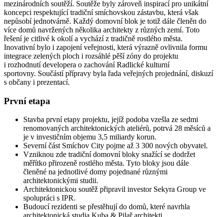
mezinárodních soutěží. Soutěže byly zároveň inspirací pro unikátní
koncepci respektující tradiční smíchovskou zástavbu, která však
nepůsobí jednotvárně. Každý domovní blok je totiž dále členěn do
více domů navržených několika architekty z různých zemí. Toto
řešení je citlivé k okolí a vychází z tradičně rostlého města.
Inovativní bylo i zapojení veřejnosti, která výrazně ovlivnila formu
integrace zelených ploch i rozsáhlé pěší zóny do projektu
i rozhodnutí developera o zachování Radlické kulturní
sportovny. Součástí přípravy byla řada veřejných projednání, diskuzí
s občany i prezentací.
První etapa
Stavba první etapy projektu, jejíž podoba vzešla ze sedmi
renomovaných architektonických ateliérů, potrvá 28 měsíců a
je v investičním objemu 3,5 miliardy korun.
Severní část Smíchov City pojme až 3 300 nových obyvatel.
Vzniknou zde tradiční domovní bloky snažící se dodržet
měřítko přirozeně rostlého města. Tyto bloky jsou dále
členěné na jednotlivé domy pojednané různými
architektonickými studii.
Architektonickou soutěž připravil investor Sekyra Group ve
spolupráci s IPR.
Budoucí rezidenti se přestěhují do domů, které navrhla
architektonická studia Kuba & Pilař architekti,