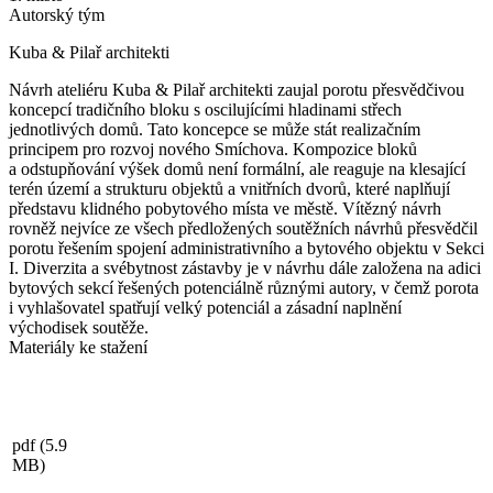
Autorský tým
Kuba & Pilař architekti
Návrh ateliéru Kuba & Pilař architekti zaujal porotu přesvědčivou
koncepcí tradičního bloku s oscilujícími hladinami střech
jednotlivých domů. Tato koncepce se může stát realizačním
principem pro rozvoj nového Smíchova. Kompozice bloků
a odstupňování výšek domů není formální, ale reaguje na klesající
terén území a strukturu objektů a vnitřních dvorů, které naplňují
představu klidného pobytového místa ve městě. Vítězný návrh
rovněž nejvíce ze všech předložených soutěžních návrhů přesvědčil
porotu řešením spojení administrativního a bytového objektu v Sekci
I. Diverzita a svébytnost zástavby je v návrhu dále založena na adici
bytových sekcí řešených potenciálně různými autory, v čemž porota
i vyhlašovatel spatřují velký potenciál a zásadní naplnění
východisek soutěže.
Materiály ke stažení
pdf
(5.9
MB)