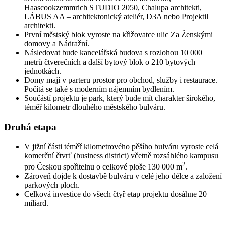
Haascookzemmrich STUDIO 2050, Chalupa architekti,
LÁBUS AA – architektonický ateliér, D3A nebo Projektil
architekti.
První městský blok vyroste na křižovatce ulic Za Ženskými
domovy a Nádražní.
Následovat bude kancelářská budova s rozlohou 10 000
metrů čtverečních a další bytový blok o 210 bytových
jednotkách.
Domy mají v parteru prostor pro obchod, služby i restaurace.
Počítá se také s moderním nájemním bydlením.
Součástí projektu je park, který bude mít charakter širokého,
téměř kilometr dlouhého městského bulváru.
Druhá etapa
V jižní části téměř kilometrového pěšího bulváru vyroste celá
komerční čtvrť (business district) včetně rozsáhlého kampusu
2
pro Českou spořitelnu o celkové ploše 130 000 m
.
Zároveň dojde k dostavbě bulváru v celé jeho délce a založení
parkových ploch.
Celková investice do všech čtyř etap projektu dosáhne 20
miliard.