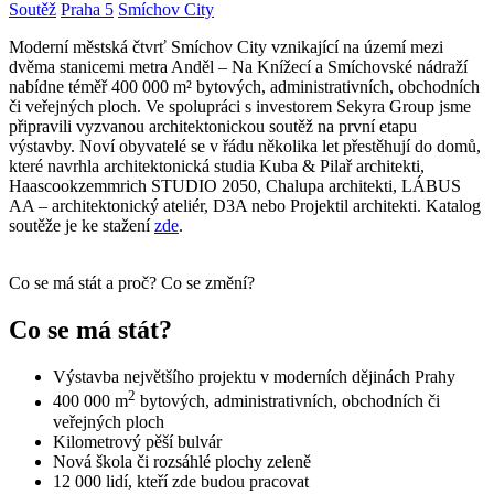
Soutěž
Praha 5
Smíchov City
Moderní městská čtvrť Smíchov City vznikající na území mezi
dvěma stanicemi metra Anděl – Na Knížecí a Smíchovské nádraží
nabídne téměř 400 000 m² bytových, administrativních, obchodních
či veřejných ploch. Ve spolupráci s investorem Sekyra Group jsme
připravili vyzvanou architektonickou soutěž na první etapu
výstavby. Noví obyvatelé se v řádu několika let přestěhují do domů,
které navrhla architektonická studia Kuba & Pilař architekti,
Haascookzemmrich STUDIO 2050, Chalupa architekti, LÁBUS
AA – architektonický ateliér, D3A nebo Projektil architekti. Katalog
soutěže je ke stažení
zde
.
Co se má stát a proč? Co se změní?
Co se má stát?
Výstavba největšího projektu v moderních dějinách Prahy
2
400 000 m
bytových, administrativních, obchodních či
veřejných ploch
Kilometrový pěší bulvár
Nová škola či rozsáhlé plochy zeleně
12 000 lidí, kteří zde budou pracovat