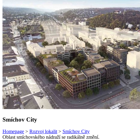
Smíchov City
Homepage
>
Rozvoj lokalit
>
Smíchov City
Oblast smíchovského nádraží se radikálně změní.