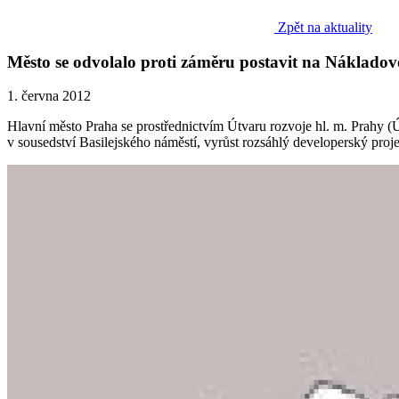
Zpět na aktuality
Město se odvolalo proti záměru postavit na Náklad
1. června 2012
Hlavní město Praha se prostřednictvím Útvaru rozvoje hl. m. Prahy (
v sousedství Basilejského náměstí, vyrůst rozsáhlý developerský proj