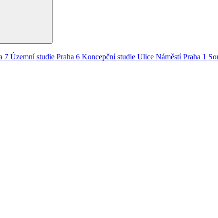
a 7
Územní studie
Praha 6
Koncepční studie
Ulice
Náměstí
Praha 1
So