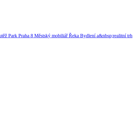
utěž
Park
Praha 8
Městský mobiliář
Řeka
Bydlení a&nbsp;realitní trh