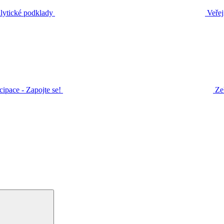
ytické podklady
Veřej
icipace - Zapojte se!
Ze