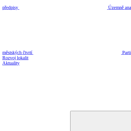
předpisy
Územně anal
městských čtvrtí
Part
Rozvoj lokalit
Aktuality