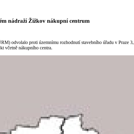
ovém nádraží Žižkov nákupní centrum
Ú
RM) odvolalo proti územnímu rozhodnutí stavebního úřadu v Praze 3,
ekt včetně nákupního centra.