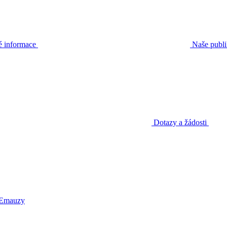
é informace
Naše publ
Dotazy a žádosti
 Emauzy