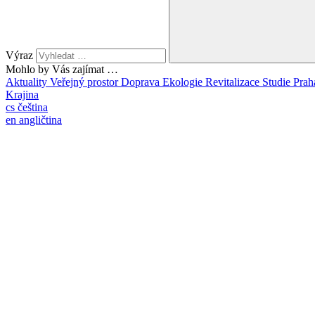
Výraz
Mohlo by Vás zajímat …
Aktuality
Veřejný prostor
Doprava
Ekologie
Revitalizace
Studie
Prah
Krajina
cs
čeština
en
angličtina