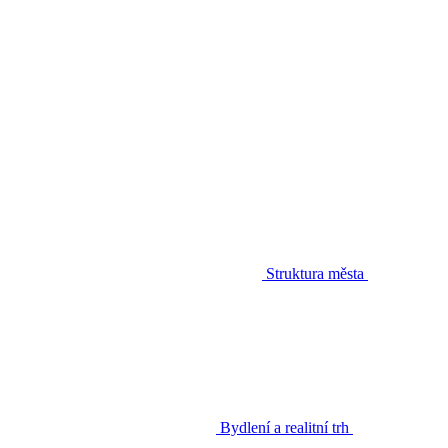
Struktura města
Bydlení a realitní trh