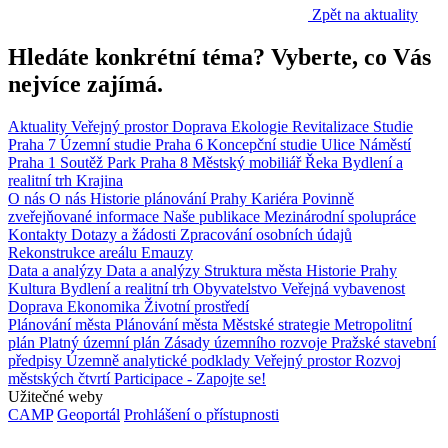
Zpět na aktuality
Hledáte konkrétní téma? Vyberte, co Vás
nejvíce zajímá.
Aktuality
Veřejný prostor
Doprava
Ekologie
Revitalizace
Studie
Praha 7
Územní studie
Praha 6
Koncepční studie
Ulice
Náměstí
Praha 1
Soutěž
Park
Praha 8
Městský mobiliář
Řeka
Bydlení a
realitní trh
Krajina
O nás
O nás
Historie plánování Prahy
Kariéra
Povinně
zveřejňované informace
Naše publikace
Mezinárodní spolupráce
Kontakty
Dotazy a žádosti
Zpracování osobních údajů
Rekonstrukce areálu Emauzy
Data a analýzy
Data a analýzy
Struktura města
Historie Prahy
Kultura
Bydlení a realitní trh
Obyvatelstvo
Veřejná vybavenost
Doprava
Ekonomika
Životní prostředí
Plánování města
Plánování města
Městské strategie
Metropolitní
plán
Platný územní plán
Zásady územního rozvoje
Pražské stavební
předpisy
Územně analytické podklady
Veřejný prostor
Rozvoj
městských čtvrtí
Participace - Zapojte se!
Užitečné weby
CAMP
Geoportál
Prohlášení o přístupnosti