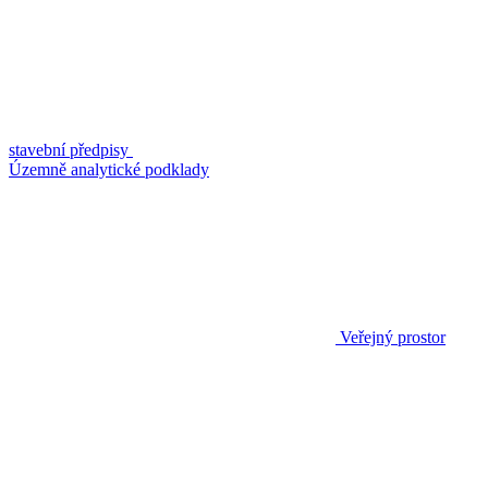
stavební předpisy
Územně analytické podklady
Veřejný prostor