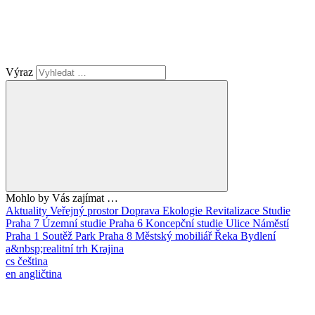
Výraz
Mohlo by Vás zajímat …
Aktuality
Veřejný prostor
Doprava
Ekologie
Revitalizace
Studie
Praha 7
Územní studie
Praha 6
Koncepční studie
Ulice
Náměstí
Praha 1
Soutěž
Park
Praha 8
Městský mobiliář
Řeka
Bydlení
a&nbsp;realitní trh
Krajina
cs
čeština
en
angličtina