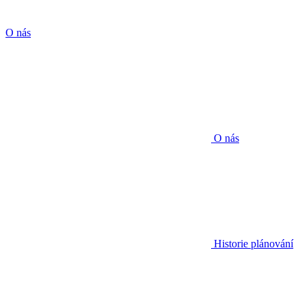
O nás
O nás
Historie plánování