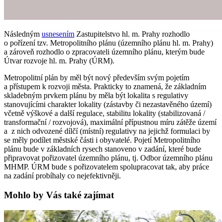
Následným
usnesením
Zastupitelstvo hl. m. Prahy rozhodlo
o pořízení tzv. Metropolitního plánu (územního plánu hl. m. Prahy)
a zároveň rozhodlo o zpracovateli územního plánu, kterým bude
Útvar rozvoje hl. m. Prahy (
Ú
RM).
Metropolitní plán by měl být nový především svým pojetím
a přístupem k rozvoji města. Prakticky to znamená, že základním
skladebným prvkem plánu by měla být lokalita s regulativy
stanovujícími charakter lokality (zástavby či nezastavěného území)
včetně výškové a další regulace, stabilitu lokality (stabilizovaná /
transformační / rozvojová), maximální přípustnou míru zátěže území
a z nich odvozené dílčí (místní) regulativy na jejichž formulaci by
se měly podílet městské části i obyvatelé. Pojetí Metropolitního
plánu bude v základních rysech stanoveno v zadání, které bude
připravovat pořizovatel územního plánu, tj. Odbor územního plánu
MHMP.
Ú
RM bude s pořizovatelem spolupracovat tak, aby práce
na zadání probíhaly co nejefektivněji.
Mohlo by Vás také zajímat