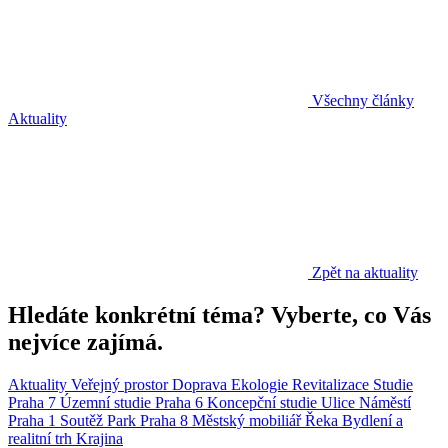
Všechny články
Aktuality
Zpět na aktuality
Hledáte konkrétní téma? Vyberte, co Vás
nejvíce zajímá.
Aktuality
Veřejný prostor
Doprava
Ekologie
Revitalizace
Studie
Praha 7
Územní studie
Praha 6
Koncepční studie
Ulice
Náměstí
Praha 1
Soutěž
Park
Praha 8
Městský mobiliář
Řeka
Bydlení a
realitní trh
Krajina