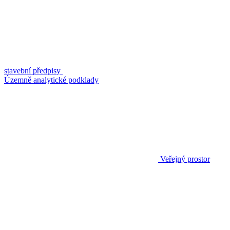
stavební předpisy
Územně analytické podklady
Veřejný prostor