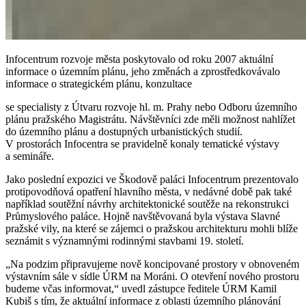
Infocentrum rozvoje města poskytovalo od roku 2007 aktuální
informace o územním plánu, jeho změnách a zprostředkovávalo
informace o strategickém plánu, konzultace
se specialisty z Útvaru rozvoje hl. m. Prahy nebo Odboru územního
plánu pražského Magistrátu. Návštěvníci zde měli možnost nahlížet
do územního plánu a dostupných urbanistických studií.
V prostorách Infocentra se pravidelně konaly tematické výstavy
a semináře.
Jako poslední expozici ve Škodově paláci Infocentrum prezentovalo
protipovodňová opatření hlavního města, v nedávné době pak také
například soutěžní návrhy architektonické soutěže na rekonstrukci
Průmyslového paláce. Hojně navštěvovaná byla výstava Slavné
pražské vily, na které se zájemci o pražskou architekturu mohli blíže
seznámit s významnými rodinnými stavbami 19. století.
„Na podzim připravujeme nově koncipované prostory v obnoveném
výstavním sále v sídle ÚRM na Moráni. O otevření nového prostoru
budeme včas informovat,“ uvedl zástupce ředitele ÚRM Kamil
Kubiš s tím, že aktuální informace z oblasti územního plánování