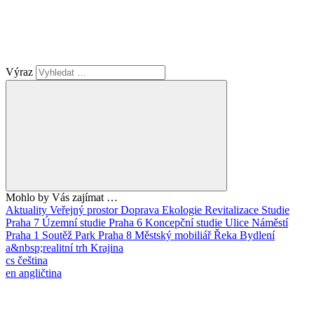
Výraz
Mohlo by Vás zajímat …
Aktuality
Veřejný prostor
Doprava
Ekologie
Revitalizace
Studie
Praha 7
Územní studie
Praha 6
Koncepční studie
Ulice
Náměstí
Praha 1
Soutěž
Park
Praha 8
Městský mobiliář
Řeka
Bydlení
a&nbsp;realitní trh
Krajina
cs
čeština
en
angličtina