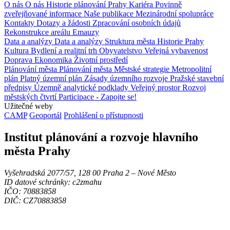
O nás
O nás
Historie plánování Prahy
Kariéra
Povinně
zveřejňované informace
Naše publikace
Mezinárodní spolupráce
Kontakty
Dotazy a žádosti
Zpracování osobních údajů
Rekonstrukce areálu Emauzy
Data a analýzy
Data a analýzy
Struktura města
Historie Prahy
Kultura
Bydlení a realitní trh
Obyvatelstvo
Veřejná vybavenost
Doprava
Ekonomika
Životní prostředí
Plánování města
Plánování města
Městské strategie
Metropolitní
plán
Platný územní plán
Zásady územního rozvoje
Pražské stavební
předpisy
Územně analytické podklady
Veřejný prostor
Rozvoj
městských čtvrtí
Participace - Zapojte se!
Užitečné weby
CAMP
Geoportál
Prohlášení o přístupnosti
Institut plánování a rozvoje hlavního
města Prahy
Vyšehradská 2077/57, 128 00 Praha 2 ‒ Nové Město
ID datové schránky: c2zmahu
IČO: 70883858
DIČ: CZ70883858