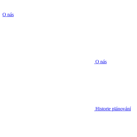
O nás
O nás
Historie plánování