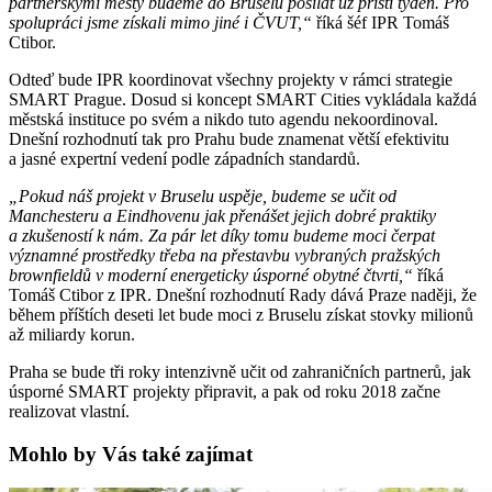
partnerskými městy budeme do Bruselu posílat už příští týden. Pro
spolupráci jsme získali mimo jiné i ČVUT,“
říká šéf IPR Tomáš
Ctibor.
Odteď bude IPR koordinovat všechny projekty v rámci strategie
SMART Prague. Dosud si koncept SMART Cities vykládala každá
městská instituce po svém a nikdo tuto agendu nekoordinoval.
Dnešní rozhodnutí tak pro Prahu bude znamenat větší efektivitu
a jasné expertní vedení podle západních standardů.
„Pokud náš projekt v Bruselu uspěje, budeme se učit od
Manchesteru a Eindhovenu jak přenášet jejich dobré praktiky
a zkušeností k nám. Za pár let díky tomu budeme moci čerpat
významné prostředky třeba na přestavbu vybraných pražských
brownfieldů v moderní energeticky úsporné obytné čtvrti,“
říká
Tomáš Ctibor z IPR. Dnešní rozhodnutí Rady dává Praze naději, že
během příštích deseti let bude moci z Bruselu získat stovky milionů
až miliardy korun.
Praha se bude tři roky intenzivně učit od zahraničních partnerů, jak
úsporné SMART projekty připravit, a pak od roku 2018 začne
realizovat vlastní.
Mohlo by Vás také zajímat