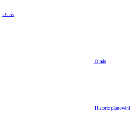
O nás
O nás
Historie plánování