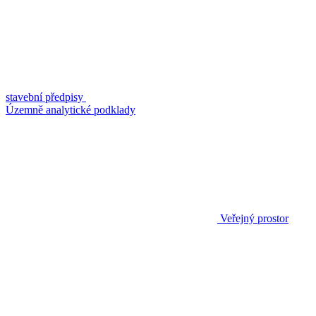
stavební předpisy
Územně analytické podklady
Veřejný prostor