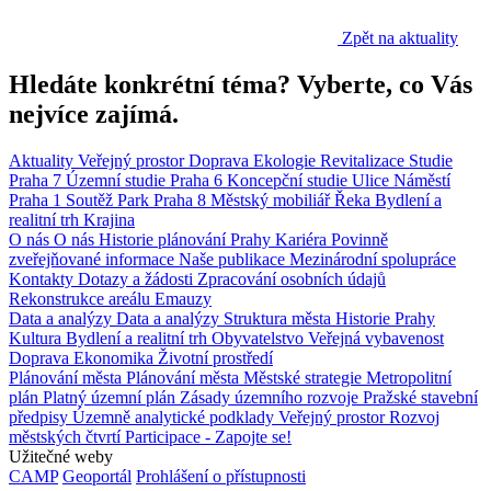
Zpět na aktuality
Hledáte konkrétní téma? Vyberte, co Vás
nejvíce zajímá.
Aktuality
Veřejný prostor
Doprava
Ekologie
Revitalizace
Studie
Praha 7
Územní studie
Praha 6
Koncepční studie
Ulice
Náměstí
Praha 1
Soutěž
Park
Praha 8
Městský mobiliář
Řeka
Bydlení a
realitní trh
Krajina
O nás
O nás
Historie plánování Prahy
Kariéra
Povinně
zveřejňované informace
Naše publikace
Mezinárodní spolupráce
Kontakty
Dotazy a žádosti
Zpracování osobních údajů
Rekonstrukce areálu Emauzy
Data a analýzy
Data a analýzy
Struktura města
Historie Prahy
Kultura
Bydlení a realitní trh
Obyvatelstvo
Veřejná vybavenost
Doprava
Ekonomika
Životní prostředí
Plánování města
Plánování města
Městské strategie
Metropolitní
plán
Platný územní plán
Zásady územního rozvoje
Pražské stavební
předpisy
Územně analytické podklady
Veřejný prostor
Rozvoj
městských čtvrtí
Participace - Zapojte se!
Užitečné weby
CAMP
Geoportál
Prohlášení o přístupnosti