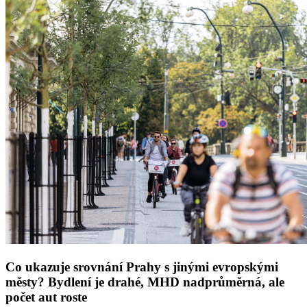
Co ukazuje srovnání Prahy s jinými evropskými
městy? Bydlení je drahé, MHD nadprůměrná, ale
počet aut roste