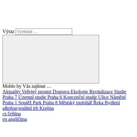
Výraz
Mohlo by Vás zajímat …
Aktuality
Veřejný prostor
Doprava
Ekologie
Revitalizace
Studie
Praha 7
Územní studie
Praha 6
Koncepční studie
Ulice
Náměstí
Praha 1
Soutěž
Park
Praha 8
Městský mobiliář
Řeka
Bydlení
a&nbsp;realitní trh
Krajina
cs
čeština
en
angličtina