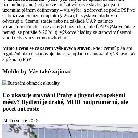
územního plánu (tedy nelze umístit výškové stavby, jak jsou
územním plánem definovány – viz výše), a zároveň se podle PSP ve
stabilizovaném území uplatní § 26 a), tj. výškové hladiny se
odvozují z územní studie nebo na základě ÚAP, zatímco
v transformačních a rozvojových územích, kde ÚAP výškové údaje
nemají, se použije § 26 b), tj. výškové hladiny se stanoví v územní
studii nebo v územním rozhodnutí.
Mimo území se zákazem výškových staveb,
kde územní plán ani
regulační plán nestanovuje jinak, se uplatní ustanovení § 26 písm. a)
a písm. b) PSP.
Mohlo by Vás také zajímat
Co ukazuje srovnání Prahy s jinými evropskými
městy? Bydlení je drahé, MHD nadprůměrná, ale
počet aut roste
24. července 2026