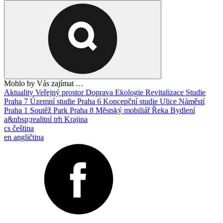
Mohlo by Vás zajímat …
Aktuality
Veřejný prostor
Doprava
Ekologie
Revitalizace
Studie
Praha 7
Územní studie
Praha 6
Koncepční studie
Ulice
Náměstí
Praha 1
Soutěž
Park
Praha 8
Městský mobiliář
Řeka
Bydlení
a&nbsp;realitní trh
Krajina
cs
čeština
en
angličtina