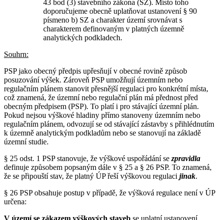
43 bod (3) stavebního zákona (SZ). Místo toho
doporučujeme obecně uplatňovat ustanovení § 90
písmeno b) SZ a charakter území srovnávat s
charakterem definovaným v platných územně
analytických podkladech.
Souhrn:
PSP jako obecný předpis upřesňují v obecné rovině způsob
posuzování výšek. Zároveň PSP umožňují územním nebo
regulačním plánem stanovit přesnější regulaci pro konkrétní místa,
což znamená, že územní nebo regulační plán má přednost před
obecným předpisem (PSP). To platí i pro stávající územní plán.
Pokud nejsou výškové hladiny přímo stanoveny územním nebo
regulačním plánem, odvozují se od stávající zástavby s přihlédnutím
k územně analytickým podkladům nebo se stanovují na základě
územní studie.
§ 25 odst. 1 PSP stanovuje, že výškové uspořádání se
zpravidla
definuje způsobem popsaným dále v § 25 a § 26 PSP. To znamená,
že se připouští stav, že platný ÚP řeší výškovou regulaci
jinak
.
§ 26 PSP obsahuje postup v případě, že výšková regulace není v ÚP
určena:
V území se zákazem výškových staveb
se uplatní ustanovení