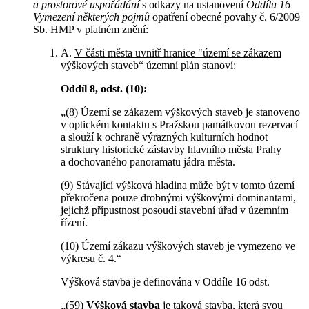
a prostorové uspořádání
s odkazy na ustanovení
Oddílu 16
Vymezení některých pojmů
opatření obecné povahy č. 6/2009
Sb. HMP v platném znění:
A.
V části města uvnitř hranice "území se zákazem
výškových staveb“ územní plán stanoví:
Oddíl 8, odst. (10):
„(8) Území se zákazem výškových staveb je stanoveno
v optickém kontaktu s Pražskou památkovou rezervací
a slouží k ochraně výrazných kulturních hodnot
struktury historické zástavby hlavního města Prahy
a dochovaného panoramatu jádra města.
(9) Stávající výšková hladina může být v tomto území
překročena pouze drobnými výškovými dominantami,
jejichž přípustnost posoudí stavební úřad v územním
řízení.
(10) Území zákazu výškových staveb je vymezeno ve
výkresu č. 4.“
Výšková stavba je definována v Oddíle 16 odst.
„(59)
Výšková stavba
je taková stavba, která svou