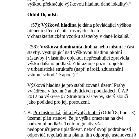
výškou překračuje výškovou hladinu dané lokality).“
Oddíl 16, odst.
„ (57):
Výšková hladina
je dána převládající výškou
hřebenů střech či atik rovných střech
v charakteristickém vzorku zástavby v dané lokalitě.“
„(58):
Výšková dominanta
drobná nebo místní je část
stavby, vystupující nad výškovou hladinu okolní
zástavby i vlastního objektu, nepřesahující zpravidla
výšku dalšího podlaží. Zdůrazňuje pozici objektu
v urbanistické struktuře (např. nároží, zdůraznění
vstupu, schodiště apod.).“
Výšková hladina je pro stabilizovaná území Prahy
vyjádřena v územně analytických podkladech ÚAP
2012 na výkrese 07 Struktura zástavby, který slouží
jako podklad pro její posouzení.
B.
Pro historická jádra bývalých obcí
(Oddíl 8, bod 13)
územní plán stanoví, že je výška omezena na dvě
nadzemní podlaží. Tento regulativ však
nedoporučujeme uplatňovat, neboť svojí podrobností
odpovídá regulačnímu plánu, tím odporuje ustanovení §