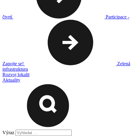
čtvrtí
Participace -
Zapojte se!
Zelená
infrastruktura
Rozvoj lokalit
Aktuality
Výraz