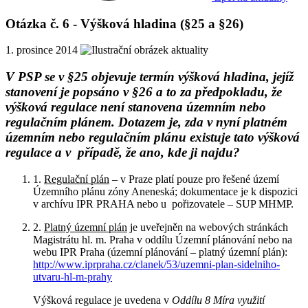
Otázka č. 6 - Výšková hladina (§25 a §26)
1. prosince 2014
V PSP se v §25 objevuje termín výšková hladina, jejíž
stanovení je popsáno v §26 a to za předpokladu, že
výšková regulace není stanovena územním nebo
regulačním plánem. Dotazem je, zda v nyní platném
územním nebo regulačním plánu existuje tato výšková
regulace a v případě, že ano, kde ji najdu?
1.
Regulační plán
– v Praze platí pouze pro řešené území
Územního plánu zóny Aneneská; dokumentace je k dispozici
v archívu IPR PRAHA nebo u pořizovatele – SUP MHMP.
2.
Platný územní plán
je uveřejněn na webových stránkách
Magistrátu hl. m. Praha v oddílu Územní plánování nebo na
webu IPR Praha (územní plánování – platný územní plán):
http://www.iprpraha.cz/clanek/53/uzemni-plan-sidelniho-
utvaru-hl-m-prahy
Výšková regulace je uvedena v
Oddílu 8 Míra využití