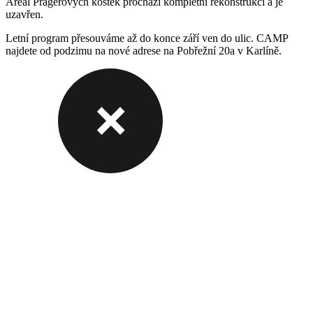
Areál Pragerových kostek prochází kompletní rekonstrukcí a je
uzavřen.
Letní program přesouváme až do konce září ven do ulic. CAMP
najdete od podzimu na nové adrese na Pobřežní 20a v Karlíně.