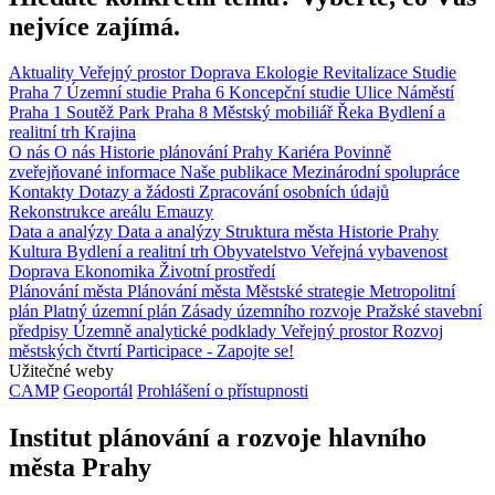
nejvíce zajímá.
Aktuality
Veřejný prostor
Doprava
Ekologie
Revitalizace
Studie
Praha 7
Územní studie
Praha 6
Koncepční studie
Ulice
Náměstí
Praha 1
Soutěž
Park
Praha 8
Městský mobiliář
Řeka
Bydlení a
realitní trh
Krajina
O nás
O nás
Historie plánování Prahy
Kariéra
Povinně
zveřejňované informace
Naše publikace
Mezinárodní spolupráce
Kontakty
Dotazy a žádosti
Zpracování osobních údajů
Rekonstrukce areálu Emauzy
Data a analýzy
Data a analýzy
Struktura města
Historie Prahy
Kultura
Bydlení a realitní trh
Obyvatelstvo
Veřejná vybavenost
Doprava
Ekonomika
Životní prostředí
Plánování města
Plánování města
Městské strategie
Metropolitní
plán
Platný územní plán
Zásady územního rozvoje
Pražské stavební
předpisy
Územně analytické podklady
Veřejný prostor
Rozvoj
městských čtvrtí
Participace - Zapojte se!
Užitečné weby
CAMP
Geoportál
Prohlášení o přístupnosti
Institut plánování a rozvoje hlavního
města Prahy